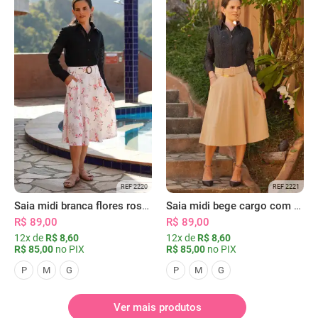
REF 2220
REF 2221
Saia midi branca flores rosas com bolsos
Saia midi bege cargo com bolsos
R$ 89,00
R$ 89,00
12x de
R$ 8,60
12x de
R$ 8,60
R$ 85,00
no PIX
R$ 85,00
no PIX
P
M
G
P
M
G
Ver mais produtos