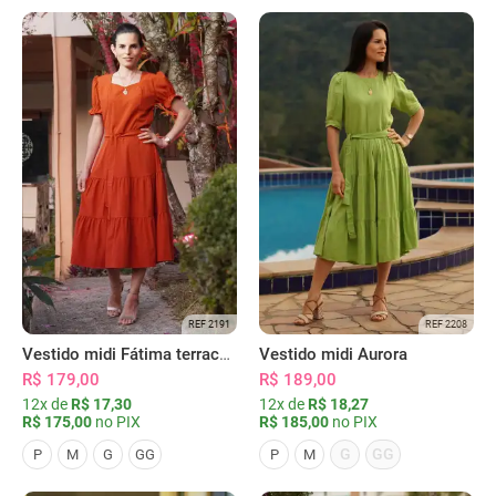
REF 2191
REF 2208
Vestido midi Fátima terracota
Vestido midi Aurora
R$ 179,00
R$ 189,00
12x de
R$ 17,30
12x de
R$ 18,27
R$ 175,00
no PIX
R$ 185,00
no PIX
G
GG
P
M
G
GG
P
M