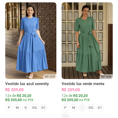
REF 2235
REF 2236
Vestido lux azul serenity
Vestido lux verde menta
R$ 209,00
R$ 209,00
12x de
R$ 20,20
12x de
R$ 20,20
R$ 205,00
no PIX
R$ 205,00
no PIX
G
P
M
G
GG
G1
P
M
GG
G1
G2