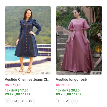
REF 2226
REF 2224
Vestido Chemise Jeans Clássica Serena
Vestido longo rosê
R$ 179,00
R$ 209,00
12x de
R$ 17,30
12x de
R$ 20,20
R$ 175,00
no PIX
R$ 205,00
no PIX
P
G
M
G
GG
P
M