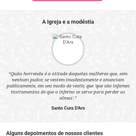
A Igreja e a modéstia
 a
“Quão horrenda é a atitude daquelas mulheres que, sem
“N
s
nenhum pudor, se vestem imodestamente e anunciam
q
ne.
publicamente, em seu modo de vestir, que 'que são infames
ou
instrumentos de que o inferno se serve para perder as
aq
almas'.”
Santo Cura D'Ars
Alguns depoimentos de nossos clientes