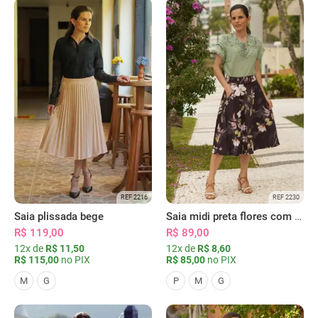
REF 2216
REF 2230
Saia plissada bege
Saia midi preta flores com bolsos
R$ 119,00
R$ 89,00
12x de
R$ 11,50
12x de
R$ 8,60
R$ 115,00
no PIX
R$ 85,00
no PIX
M
G
P
M
G