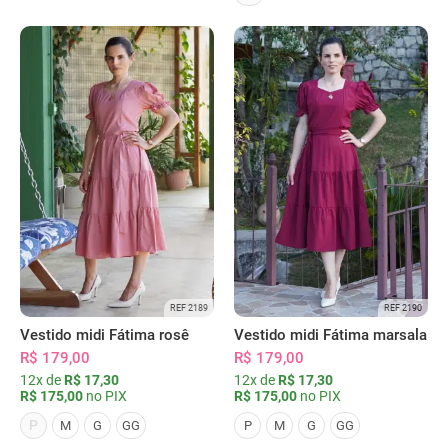
REF 2189
REF 2190
Vestido midi Fátima rosê
Vestido midi Fátima marsala
R$ 179,00
R$ 179,00
12x de
R$ 17,30
12x de
R$ 17,30
R$ 175,00
no PIX
R$ 175,00
no PIX
P
M
G
GG
P
M
G
GG