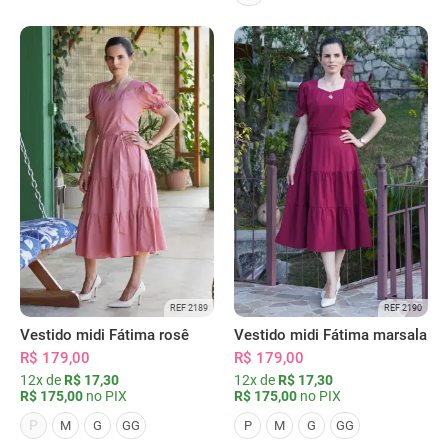
REF 2189
REF 2190
Vestido midi Fátima rosê
Vestido midi Fátima marsala
R$ 179,00
R$ 179,00
12x de
R$ 17,30
12x de
R$ 17,30
R$ 175,00
no PIX
R$ 175,00
no PIX
P
M
G
GG
P
M
G
GG