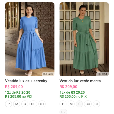
REF 2235
REF 2236
Vestido lux azul serenity
Vestido lux verde menta
R$ 209,00
R$ 209,00
12x de
R$ 20,20
12x de
R$ 20,20
R$ 205,00
no PIX
R$ 205,00
no PIX
G
P
M
G
GG
G1
P
M
GG
G1
G2