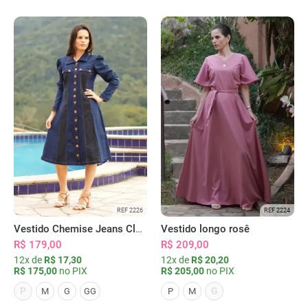
REF 2226
REF 2224
Vestido Chemise Jeans Clássica Serena
Vestido longo rosê
R$ 179,00
R$ 209,00
12x de
R$ 17,30
12x de
R$ 20,20
R$ 175,00
no PIX
R$ 205,00
no PIX
P
G
M
G
GG
P
M