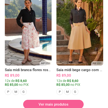
REF 2220
REF 2221
Saia midi branca flores rosas com bolsos
Saia midi bege cargo com bolsos
R$ 89,00
R$ 89,00
12x de
R$ 8,60
12x de
R$ 8,60
R$ 85,00
no PIX
R$ 85,00
no PIX
P
M
G
P
M
G
Ver mais produtos