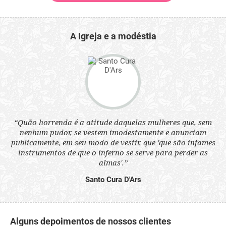
A Igreja e a modéstia
 a
“Quão horrenda é a atitude daquelas mulheres que, sem
“N
s
nenhum pudor, se vestem imodestamente e anunciam
q
ne.
publicamente, em seu modo de vestir, que 'que são infames
ou
instrumentos de que o inferno se serve para perder as
aq
almas'.”
Santo Cura D'Ars
Alguns depoimentos de nossos clientes