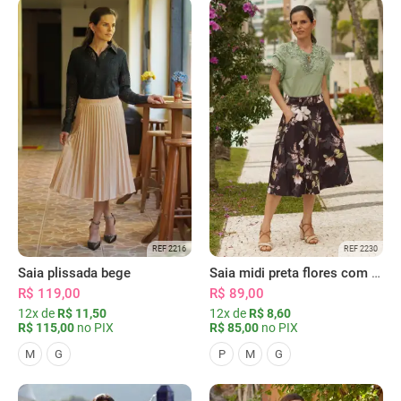
REF 2216
REF 2230
Saia plissada bege
Saia midi preta flores com bolsos
R$ 119,00
R$ 89,00
12x de
R$ 11,50
12x de
R$ 8,60
R$ 115,00
no PIX
R$ 85,00
no PIX
M
G
P
M
G