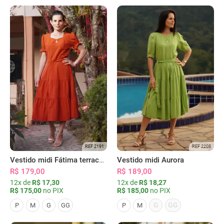
REF 2191
REF 2208
Vestido midi Fátima terracota
Vestido midi Aurora
R$ 179,00
R$ 189,00
12x de
R$ 17,30
12x de
R$ 18,27
R$ 175,00
no PIX
R$ 185,00
no PIX
G
GG
P
M
G
GG
P
M