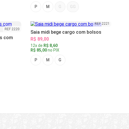
P
M
G
GG
REF 2221
REF 2220
Saia midi bege cargo com bolsos
as com
R$ 89,00
12x de
R$ 8,60
R$ 85,00
no PIX
P
M
G