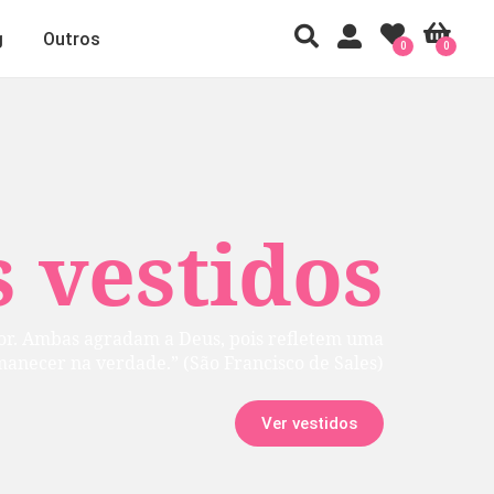
g
Outros
0
0
 vestidos
rior. Ambas agradam a Deus, pois refletem uma
manecer na verdade.” (São Francisco de Sales)
Ver vestidos