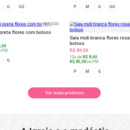
G
GG
P
M
G
GG
REF 2230
 preta flores com bolsos
Saia midi branca flores ros
bolsos
,60
R$ 89,00
 PIX
12x de
R$ 8,60
G
R$ 85,00
no PIX
P
M
G
Ver mais produtos