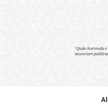
“Quão horrenda é 
anunciam publicame
Al