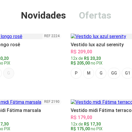
Novidades
Ofertas
REF 2224
ongo rosê
Vestido lux azul serenity
R$ 209,00
0,20
12x de
R$ 20,20
o PIX
R$ 205,00
no PIX
G
P
M
G
GG
G1
REF 2190
idi Fátima marsala
Vestido midi Fátima terraco
R$ 179,00
7,30
12x de
R$ 17,30
o PIX
R$ 175,00
no PIX