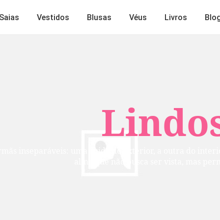
Saias
Vestidos
Blusas
Véus
Livros
Blo
Lindos
mãs inseparáveis: uma cuida do exterior, a outra do inte
alma que não busca ser vista, mas per