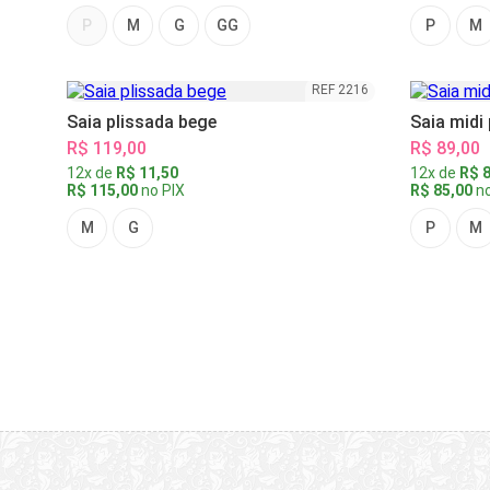
P
M
G
GG
P
M
REF 2216
Saia plissada bege
Saia midi
R$ 119,00
R$ 89,00
12x de
R$ 11,50
12x de
R$ 8
R$ 115,00
no PIX
R$ 85,00
no
M
G
P
M