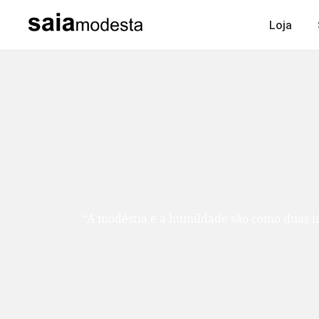
Loja
“A modéstia e a humildade são como duas ir