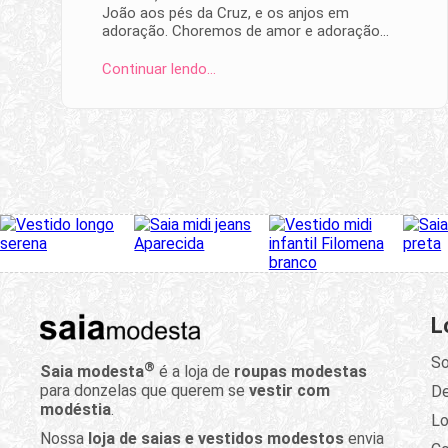
João aos pés da Cruz, e os anjos em
adoração. Choremos de amor e adoração…
Continuar lendo…
L
So
®
Saia modesta
é a loja de
roupas modestas
para donzelas que querem se
vestir com
D
modéstia
.
Lo
Nossa
loja de saias e vestidos modestos
envia