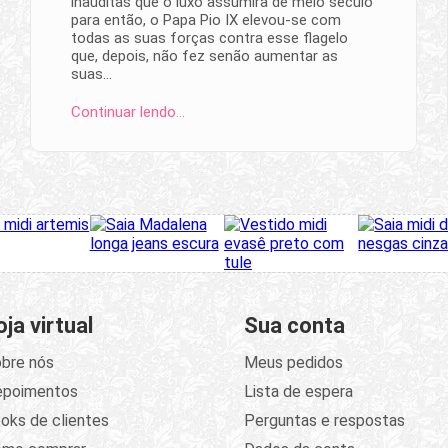
inauditas que o luxo assumira de meio século
para então, o Papa Pio IX elevou-se com
todas as suas forças contra esse flagelo
que, depois, não fez senão aumentar as
suas…
Continuar lendo…
oja virtual
Sua conta
bre nós
Meus pedidos
epoimentos
Lista de espera
oks de clientes
Perguntas e respostas