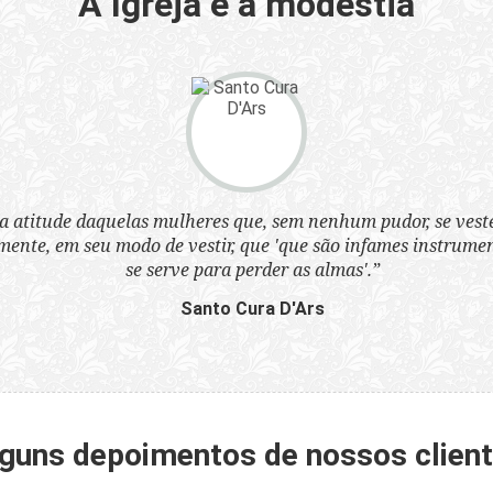
A Igreja e a modéstia
a atitude daquelas mulheres que, sem nenhum pudor, se ves
nte, em seu modo de vestir, que 'que são infames instrumen
se serve para perder as almas'.”
Santo Cura D'Ars
guns depoimentos de nossos clien