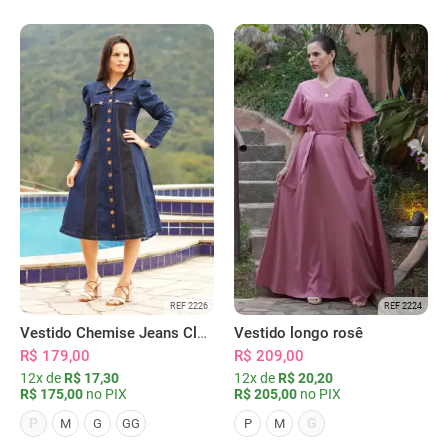
REF 2226
REF 2224
Vestido Chemise Jeans Clássica Serena
Vestido longo rosê
R$ 179,00
R$ 209,00
12x de
R$ 17,30
12x de
R$ 20,20
R$ 175,00
no PIX
R$ 205,00
no PIX
P
G
M
G
GG
P
M