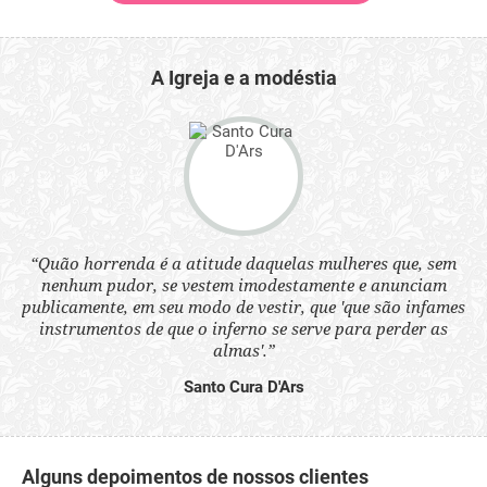
A Igreja e a modéstia
 a
“Quão horrenda é a atitude daquelas mulheres que, sem
“N
s
nenhum pudor, se vestem imodestamente e anunciam
q
ne.
publicamente, em seu modo de vestir, que 'que são infames
ou
instrumentos de que o inferno se serve para perder as
aq
almas'.”
Santo Cura D'Ars
Alguns depoimentos de nossos clientes