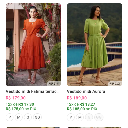
REF 2191
REF 2208
Vestido midi Fátima terracota
Vestido midi Aurora
R$ 179,00
R$ 189,00
12x de
R$ 17,30
12x de
R$ 18,27
R$ 175,00
no PIX
R$ 185,00
no PIX
G
GG
P
M
G
GG
P
M