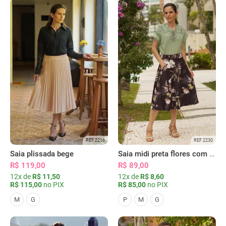
REF 2216
REF 2230
Saia plissada bege
Saia midi preta flores com bolsos
R$ 119,00
R$ 89,00
12x de
R$ 11,50
12x de
R$ 8,60
R$ 115,00
no PIX
R$ 85,00
no PIX
M
G
P
M
G