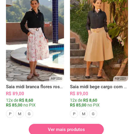
REF 2220
REF 2221
Saia midi branca flores rosas com bolsos
Saia midi bege cargo com bolsos
R$ 89,00
R$ 89,00
12x de
R$ 8,60
12x de
R$ 8,60
R$ 85,00
no PIX
R$ 85,00
no PIX
P
M
G
P
M
G
Ver mais produtos