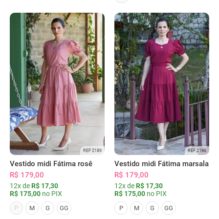
REF 2189
REF 2190
Vestido midi Fátima rosê
Vestido midi Fátima marsala
R$ 179,00
R$ 179,00
12x de
R$ 17,30
12x de
R$ 17,30
R$ 175,00
no PIX
R$ 175,00
no PIX
P
M
G
GG
P
M
G
GG