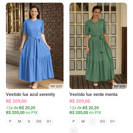
REF 2235
REF 2236
Vestido lux azul serenity
Vestido lux verde menta
R$ 209,00
R$ 209,00
12x de
R$ 20,20
12x de
R$ 20,20
R$ 205,00
no PIX
R$ 205,00
no PIX
G
P
M
G
GG
G1
P
M
GG
G1
G2