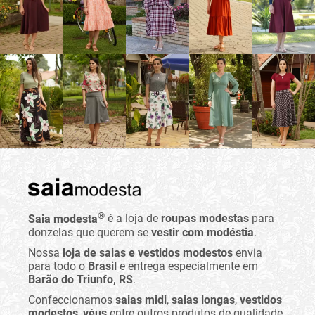
®
Saia modesta
é a loja de
roupas modestas
para
donzelas que querem se
vestir com modéstia
.
Nossa
loja de saias e vestidos modestos
envia
para todo o
Brasil
e entrega especialmente em
Barão do Triunfo, RS
.
Confeccionamos
saias midi
,
saias longas
,
vestidos
modestos
,
véus
entre outros produtos de qualidade.