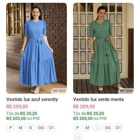
REF 2235
REF 2236
Vestido lux azul serenity
Vestido lux verde menta
R$ 209,00
R$ 209,00
12x de
R$ 20,20
12x de
R$ 20,20
R$ 205,00
no PIX
R$ 205,00
no PIX
G
P
M
G
GG
G1
P
M
GG
G1
G2