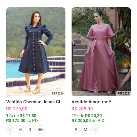
REF 2226
REF 2224
Vestido Chemise Jeans Clássica Serena
Vestido longo rosê
R$ 179,00
R$ 209,00
12x de
R$ 17,30
12x de
R$ 20,20
R$ 175,00
no PIX
R$ 205,00
no PIX
P
G
M
G
GG
P
M