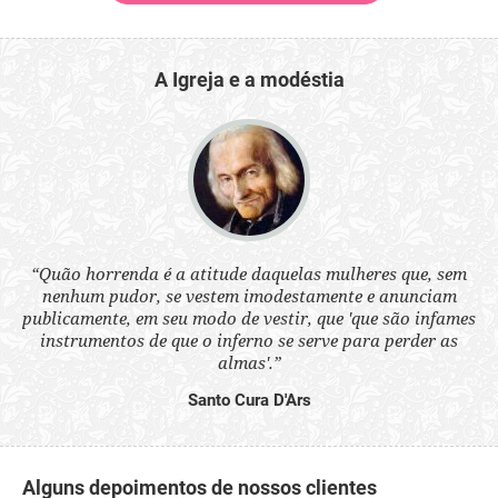
A Igreja e a modéstia
 a
“Quão horrenda é a atitude daquelas mulheres que, sem
“N
s
nenhum pudor, se vestem imodestamente e anunciam
q
ne.
publicamente, em seu modo de vestir, que 'que são infames
ou
instrumentos de que o inferno se serve para perder as
aq
almas'.”
Santo Cura D'Ars
Alguns depoimentos de nossos clientes