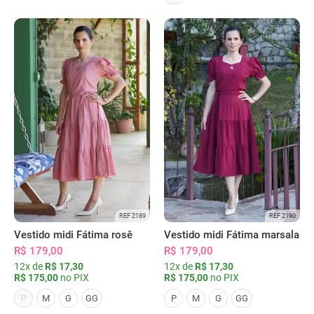
REF 2189
REF 2190
Vestido midi Fátima rosê
Vestido midi Fátima marsala
R$ 179,00
R$ 179,00
12x de
R$ 17,30
12x de
R$ 17,30
R$ 175,00
no PIX
R$ 175,00
no PIX
P
M
G
GG
P
M
G
GG