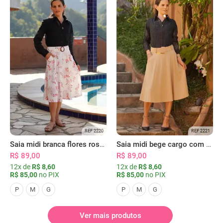
REF 2220
REF 2221
Saia midi branca flores rosas com bolsos
Saia midi bege cargo com bolsos
R$ 89,00
R$ 89,00
12x de
R$ 8,60
12x de
R$ 8,60
R$ 85,00
no PIX
R$ 85,00
no PIX
P
M
G
P
M
G
Ver mais produtos