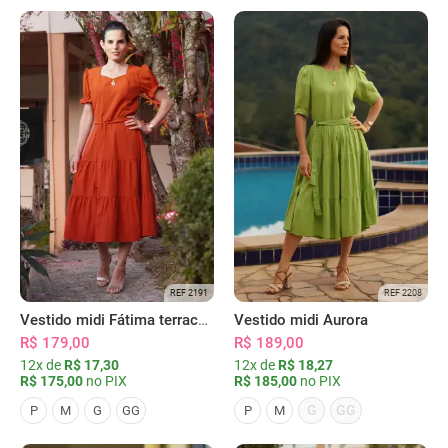
REF 2191
REF 2208
Vestido midi Fátima terracota
Vestido midi Aurora
R$ 179,00
R$ 189,00
12x de
R$ 17,30
12x de
R$ 18,27
R$ 175,00
no PIX
R$ 185,00
no PIX
G
GG
P
M
G
GG
P
M