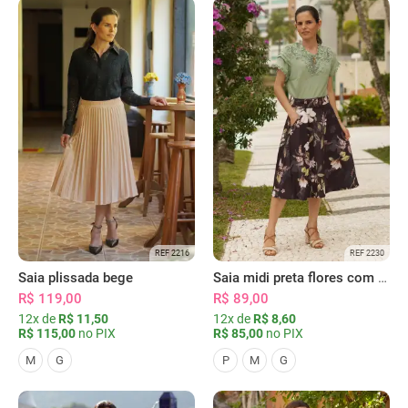
REF 2216
REF 2230
Saia plissada bege
Saia midi preta flores com bolsos
R$ 119,00
R$ 89,00
12x de
R$ 11,50
12x de
R$ 8,60
R$ 115,00
no PIX
R$ 85,00
no PIX
M
G
P
M
G