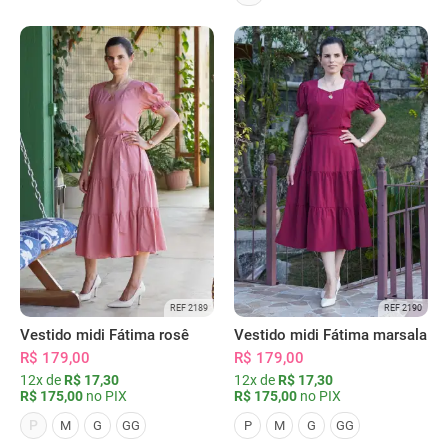
REF 2189
REF 2190
Vestido midi Fátima rosê
Vestido midi Fátima marsala
R$ 179,00
R$ 179,00
12x de
R$ 17,30
12x de
R$ 17,30
R$ 175,00
no PIX
R$ 175,00
no PIX
P
M
G
GG
P
M
G
GG