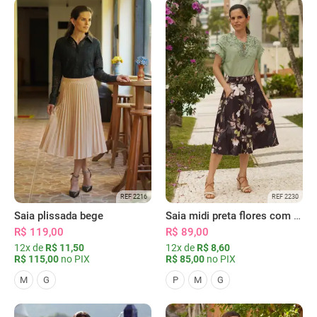
REF 2216
REF 2230
Saia plissada bege
Saia midi preta flores com bolsos
R$ 119,00
R$ 89,00
12x de
R$ 11,50
12x de
R$ 8,60
R$ 115,00
no PIX
R$ 85,00
no PIX
M
G
P
M
G