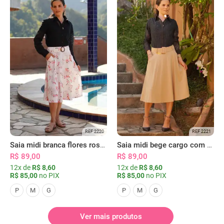
REF 2220
REF 2221
Saia midi branca flores rosas com bolsos
Saia midi bege cargo com bolsos
R$ 89,00
R$ 89,00
12x de
R$ 8,60
12x de
R$ 8,60
R$ 85,00
no PIX
R$ 85,00
no PIX
P
M
G
P
M
G
Ver mais produtos