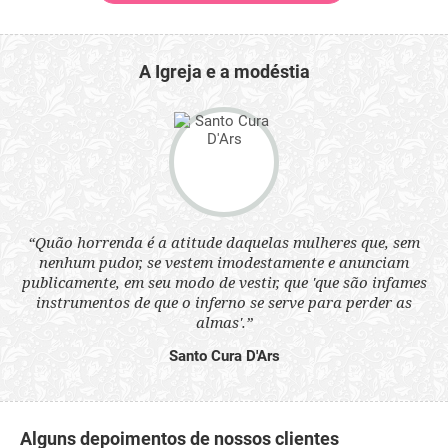
A Igreja e a modéstia
 a
“Quão horrenda é a atitude daquelas mulheres que, sem
“N
s
nenhum pudor, se vestem imodestamente e anunciam
q
ne.
publicamente, em seu modo de vestir, que 'que são infames
ou
instrumentos de que o inferno se serve para perder as
aq
almas'.”
Santo Cura D'Ars
Alguns depoimentos de nossos clientes