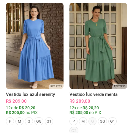
REF 2235
REF 2236
Vestido lux azul serenity
Vestido lux verde menta
R$ 209,00
R$ 209,00
12x de
R$ 20,20
12x de
R$ 20,20
R$ 205,00
no PIX
R$ 205,00
no PIX
G
P
M
G
GG
G1
P
M
GG
G1
G2