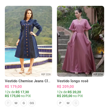
REF 2226
REF 2224
Vestido Chemise Jeans Clássica Serena
Vestido longo rosê
R$ 179,00
R$ 209,00
12x de
R$ 17,30
12x de
R$ 20,20
R$ 175,00
no PIX
R$ 205,00
no PIX
P
G
M
G
GG
P
M