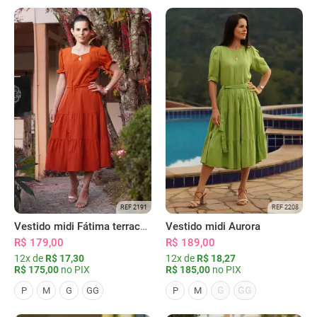
REF 2191
REF 2208
Vestido midi Fátima terracota
Vestido midi Aurora
R$ 179,00
R$ 189,00
12x de
R$ 17,30
12x de
R$ 18,27
R$ 175,00
no PIX
R$ 185,00
no PIX
G
GG
P
M
G
GG
P
M