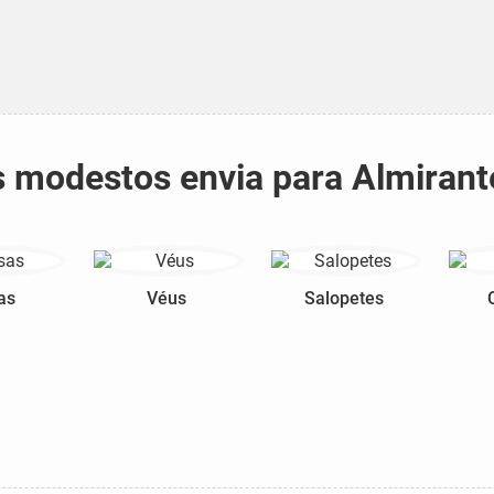
os modestos envia para Almiran
as
Véus
Salopetes