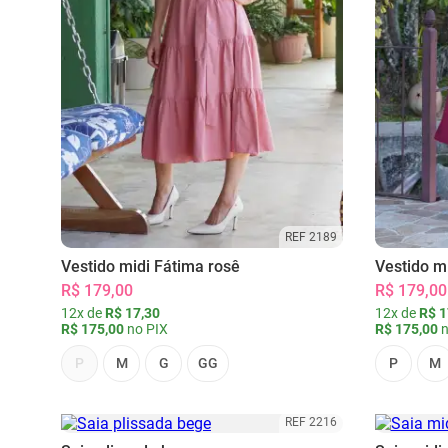
REF 2189
Vestido midi Fátima rosê
Vestido m
R$ 179,00
R$ 179,00
12x de
R$ 17,30
12x de
R$ 1
R$ 175,00
no PIX
R$ 175,00
n
P
M
G
GG
P
M
REF 2216