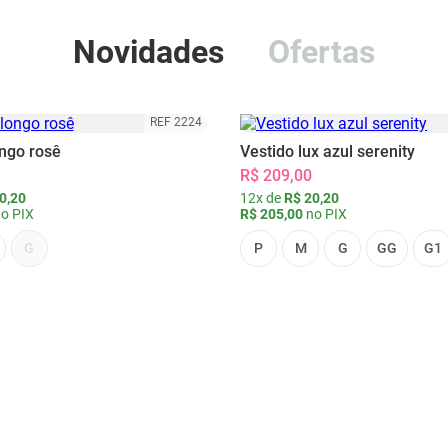
Novidades
Ofertas
REF 2224
ongo rosê
Vestido lux azul serenity
R$ 209,00
0,20
12x de
R$ 20,20
o PIX
R$ 205,00
no PIX
G
P
M
G
GG
G1