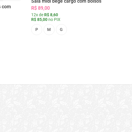
Saia midi bege cargo com bolsos
s com
R$ 89,00
12x de
R$ 8,60
R$ 85,00
no PIX
P
M
G