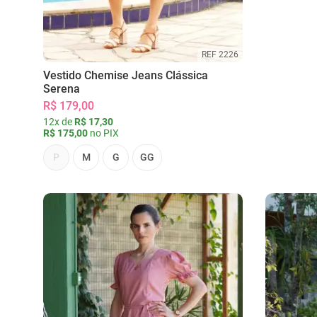
REF 2226
Vestido Chemise Jeans Clássica
Serena
R$ 179,00
12x de
R$ 17,30
R$ 175,00
no PIX
P
M
G
GG