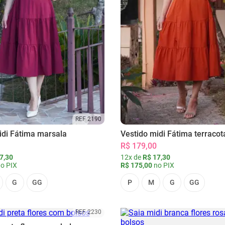
REF 2190
idi Fátima marsala
Vestido midi Fátima terracot
R$ 179,00
7,30
12x de
R$ 17,30
o PIX
R$ 175,00
no PIX
G
GG
P
M
G
GG
REF 2230