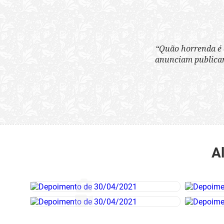
“Quão horrenda é 
anunciam publicame
A