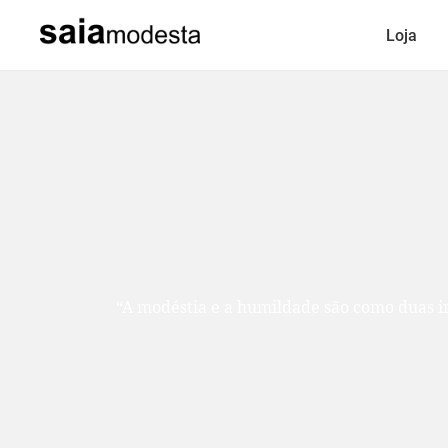
Loja
“A modéstia e a humildade são como duas ir