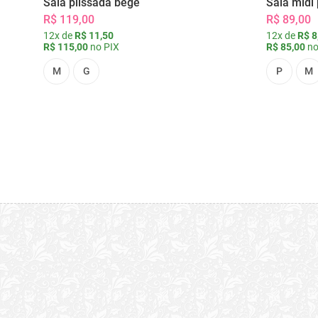
Saia plissada bege
Saia midi 
R$ 119,00
R$ 89,00
12x de
R$ 11,50
12x de
R$ 8
R$ 115,00
no PIX
R$ 85,00
no
M
G
P
M