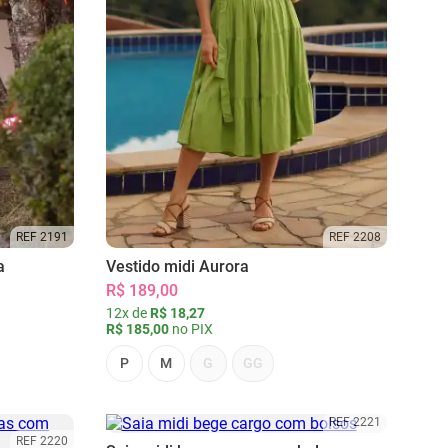
REF 2191
REF 2208
a
Vestido midi Aurora
R$ 189,00
12x de
R$ 18,27
R$ 185,00
no PIX
P
M
G
GG
REF 2221
REF 2220