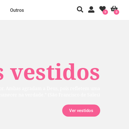
Outros
0
0
 vestidos
rior. Ambas agradam a Deus, pois refletem uma
manecer na verdade.” (São Francisco de Sales)
Ver vestidos