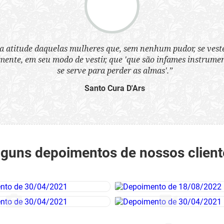
a atitude daquelas mulheres que, sem nenhum pudor, se ves
nte, em seu modo de vestir, que 'que são infames instrumen
se serve para perder as almas'.”
Santo Cura D'Ars
lguns depoimentos de nossos client