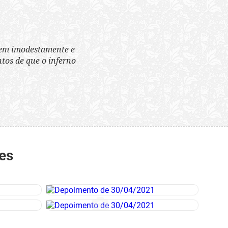
tem imodestamente e
tos de que o inferno
es