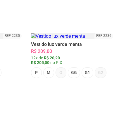
REF 2235
REF 2236
Vestido lux verde menta
R$ 209,00
12x de
R$ 20,20
R$ 205,00
no PIX
P
M
G
GG
G1
G2