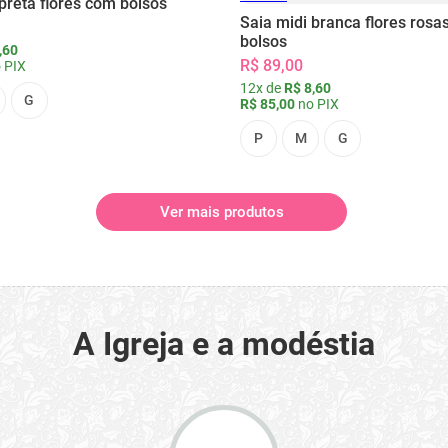
preta flores com bolsos
Saia midi branca flores rosa
bolsos
,60
R$ 89,00
 PIX
12x de
R$ 8,60
G
R$ 85,00
no PIX
P
M
G
Ver mais produtos
A Igreja e a modéstia