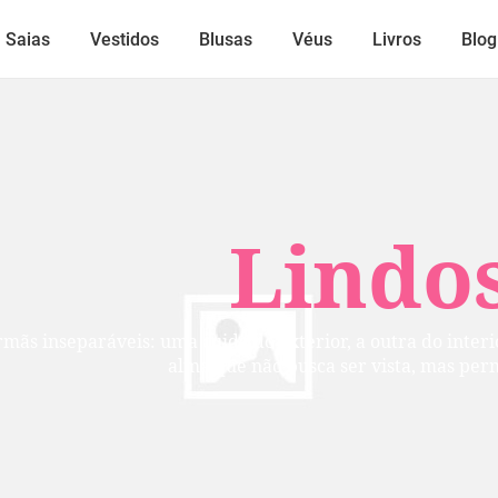
Saias
Vestidos
Blusas
Véus
Livros
Blog
Lindos
mãs inseparáveis: uma cuida do exterior, a outra do inte
alma que não busca ser vista, mas per