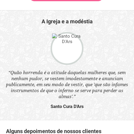
A Igreja e a modéstia
 a
“Quão horrenda é a atitude daquelas mulheres que, sem
“N
s
nenhum pudor, se vestem imodestamente e anunciam
q
ne.
publicamente, em seu modo de vestir, que 'que são infames
ou
instrumentos de que o inferno se serve para perder as
aq
almas'.”
Santo Cura D'Ars
Alguns depoimentos de nossos clientes