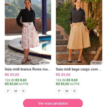
REF 2220
REF 2221
Saia midi branca flores rosas com bolsos
Saia midi bege cargo com bolsos
R$ 89,00
R$ 89,00
12x de
R$ 8,60
12x de
R$ 8,60
R$ 85,00
no PIX
R$ 85,00
no PIX
P
M
G
P
M
G
Ver mais produtos