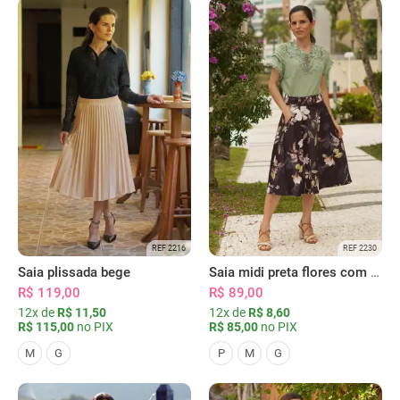
REF 2216
REF 2230
Saia plissada bege
Saia midi preta flores com bolsos
R$ 119,00
R$ 89,00
12x de
R$ 11,50
12x de
R$ 8,60
R$ 115,00
no PIX
R$ 85,00
no PIX
M
G
P
M
G