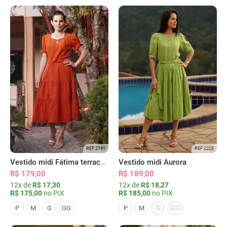
REF 2191
REF 2208
Vestido midi Fátima terracota
Vestido midi Aurora
R$ 179,00
R$ 189,00
12x de
R$ 17,30
12x de
R$ 18,27
R$ 175,00
no PIX
R$ 185,00
no PIX
G
GG
P
M
G
GG
P
M