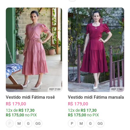
REF 2189
REF 2190
Vestido midi Fátima rosê
Vestido midi Fátima marsala
R$ 179,00
R$ 179,00
12x de
R$ 17,30
12x de
R$ 17,30
R$ 175,00
no PIX
R$ 175,00
no PIX
P
M
G
GG
P
M
G
GG