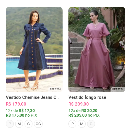
REF 2226
REF 2224
Vestido Chemise Jeans Clássica Serena
Vestido longo rosê
R$ 179,00
R$ 209,00
12x de
R$ 17,30
12x de
R$ 20,20
R$ 175,00
no PIX
R$ 205,00
no PIX
P
G
M
G
GG
P
M