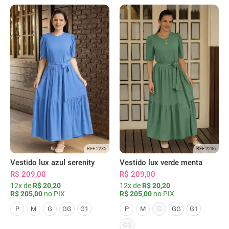
REF 2235
REF 2236
Vestido lux azul serenity
Vestido lux verde menta
R$ 209,00
R$ 209,00
12x de
R$ 20,20
12x de
R$ 20,20
R$ 205,00
no PIX
R$ 205,00
no PIX
G
P
M
G
GG
G1
P
M
GG
G1
G2