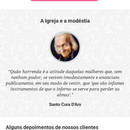
A Igreja e a modéstia
 a
“Quão horrenda é a atitude daquelas mulheres que, sem
“N
s
nenhum pudor, se vestem imodestamente e anunciam
q
ne.
publicamente, em seu modo de vestir, que 'que são infames
ou
instrumentos de que o inferno se serve para perder as
aq
almas'.”
Santo Cura D'Ars
Alguns depoimentos de nossos clientes