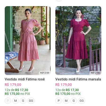
REF 2189
REF 2190
Vestido midi Fátima rosê
Vestido midi Fátima marsala
R$ 179,00
R$ 179,00
12x de
R$ 17,30
12x de
R$ 17,30
R$ 175,00
no PIX
R$ 175,00
no PIX
P
M
G
GG
P
M
G
GG