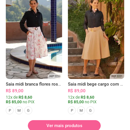
REF 2220
REF 2221
Saia midi branca flores rosas com bolsos
Saia midi bege cargo com bolsos
R$ 89,00
R$ 89,00
12x de
R$ 8,60
12x de
R$ 8,60
R$ 85,00
no PIX
R$ 85,00
no PIX
P
M
G
P
M
G
Ver mais produtos