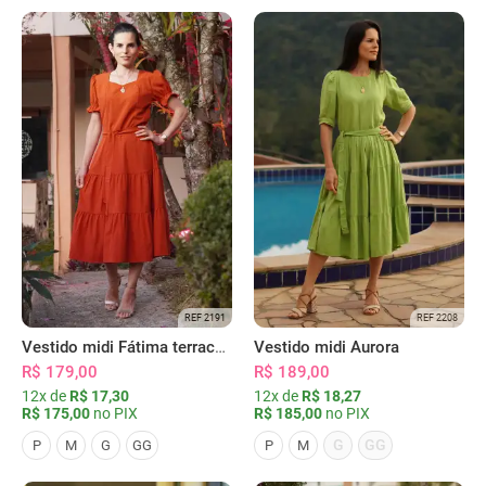
REF 2191
REF 2208
Vestido midi Fátima terracota
Vestido midi Aurora
R$ 179,00
R$ 189,00
12x de
R$ 17,30
12x de
R$ 18,27
R$ 175,00
no PIX
R$ 185,00
no PIX
G
GG
P
M
G
GG
P
M