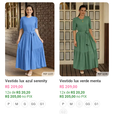
REF 2235
REF 2236
Vestido lux azul serenity
Vestido lux verde menta
R$ 209,00
R$ 209,00
12x de
R$ 20,20
12x de
R$ 20,20
R$ 205,00
no PIX
R$ 205,00
no PIX
G
P
M
G
GG
G1
P
M
GG
G1
G2