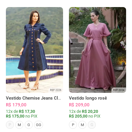
REF 2226
REF 2224
Vestido Chemise Jeans Clássica Serena
Vestido longo rosê
R$ 179,00
R$ 209,00
12x de
R$ 17,30
12x de
R$ 20,20
R$ 175,00
no PIX
R$ 205,00
no PIX
P
G
M
G
GG
P
M