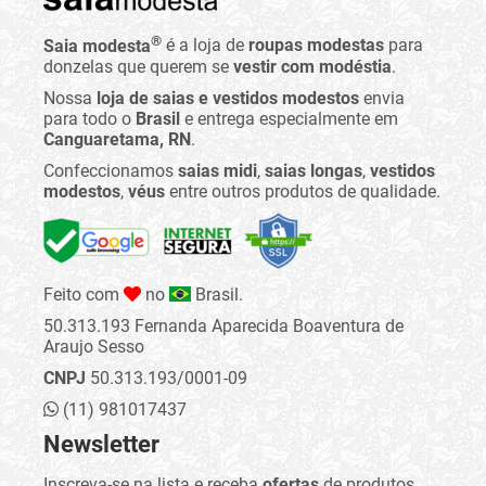
®
Saia modesta
é a loja de
roupas modestas
para
donzelas que querem se
vestir com modéstia
.
Nossa
loja de saias e vestidos modestos
envia
para todo o
Brasil
e entrega especialmente em
Canguaretama, RN
.
Confeccionamos
saias midi
,
saias longas
,
vestidos
modestos
,
véus
entre outros produtos de qualidade.
Feito com
no
Brasil.
50.313.193 Fernanda Aparecida Boaventura de
Araujo Sesso
CNPJ
50.313.193/0001-09
(11) 981017437
Newsletter
Inscreva-se na lista e receba
ofertas
de produtos,