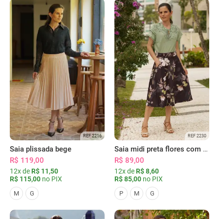
REF 2216
REF 2230
Saia plissada bege
Saia midi preta flores com bolsos
R$ 119,00
R$ 89,00
12x de
R$ 11,50
12x de
R$ 8,60
R$ 115,00
no PIX
R$ 85,00
no PIX
M
G
P
M
G