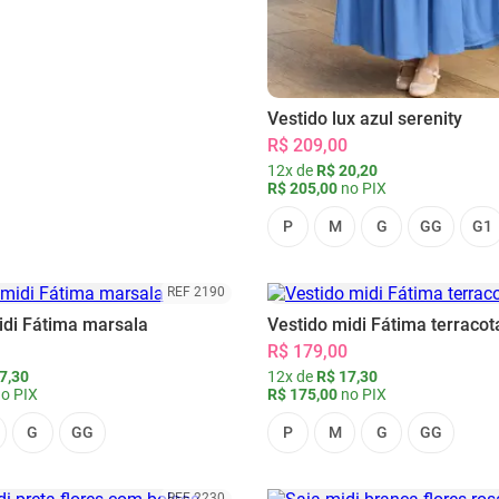
Vestido lux azul serenity
R$ 209,00
12x de
R$ 20,20
R$ 205,00
no PIX
P
M
G
GG
G1
REF 2190
idi Fátima marsala
Vestido midi Fátima terracot
R$ 179,00
7,30
12x de
R$ 17,30
o PIX
R$ 175,00
no PIX
G
GG
P
M
G
GG
REF 2230