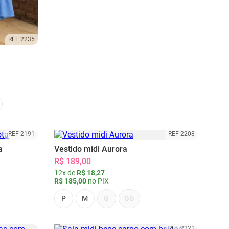
REF 2235
REF 2191
REF 2208
a
Vestido midi Aurora
R$ 189,00
12x de
R$ 18,27
R$ 185,00
no PIX
P
M
G
GG
REF 2221