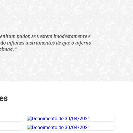
tem imodestamente e
tos de que o inferno
es