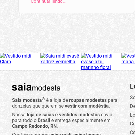
Continuar lendo…
L
So
®
Saia modesta
é a loja de
roupas modestas
para
donzelas que querem se
vestir com modéstia
.
D
Nossa
loja de saias e vestidos modestos
envia
Lo
para todo o
Brasil
e entrega especialmente em
C
Campo Redondo, RN
.
Ce
Confeccionamos
saias midi
,
saias longas
,