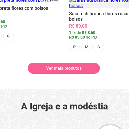
preta flores com bolsos
Saia midi branca flores rosa
bolsos
,60
R$ 89,00
 PIX
12x de
R$ 8,60
G
R$ 85,00
no PIX
P
M
G
Ver mais produtos
A Igreja e a modéstia