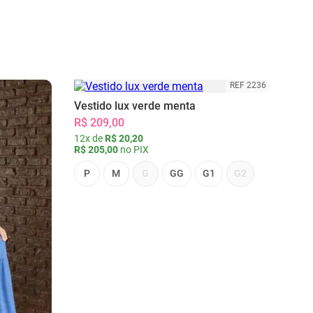
REF 2236
Vestido lux verde menta
R$ 209,00
12x de
R$ 20,20
R$ 205,00
no PIX
P
M
G
GG
G1
G2