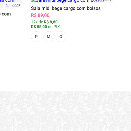
REF 2220
Saia midi bege cargo com bolsos
s com
R$ 89,00
12x de
R$ 8,60
R$ 85,00
no PIX
P
M
G