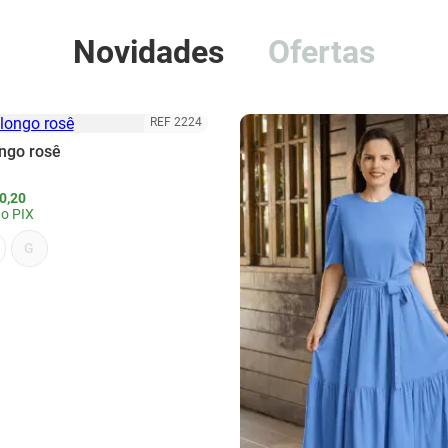
Novidades
Ofertas
REF 2224
ongo rosê
0,20
o PIX
G