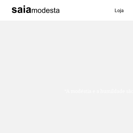
Loja
“A modéstia e a humildade são como duas ir