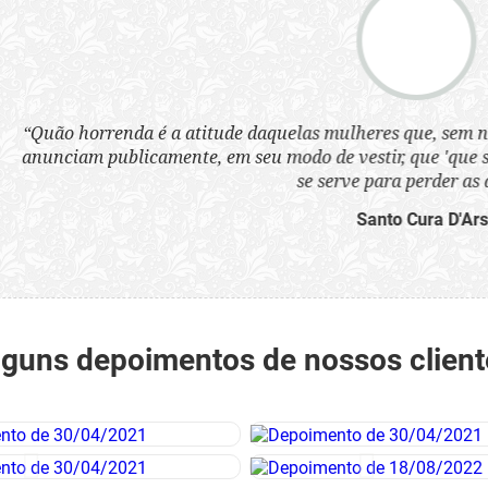
a atitude daquelas mulheres que, sem nenhum pudor, se ves
nte, em seu modo de vestir, que 'que são infames instrumen
se serve para perder as almas'.”
Santo Cura D'Ars
lguns depoimentos de nossos client