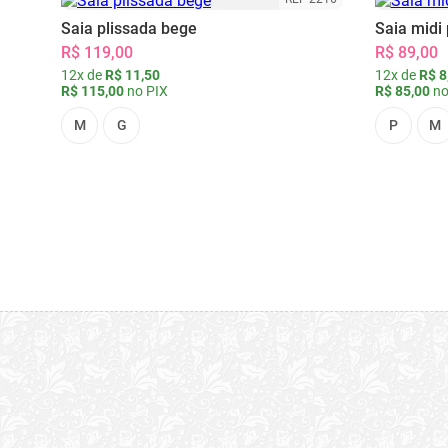
Saia plissada bege
Saia midi 
R$ 119,00
R$ 89,00
12x de
R$ 11,50
12x de
R$ 8
R$ 115,00
no PIX
R$ 85,00
no
M
G
P
M