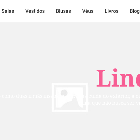
Saias
Vestidos
Blusas
Véus
Livros
Blog
Lindos
mãs inseparáveis: uma cuida do exterior, a outra do inte
alma que não busca ser vista, mas per