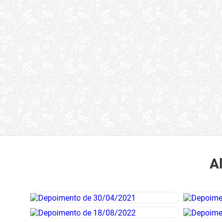
“Quão horrenda é 
anunciam publicame
A