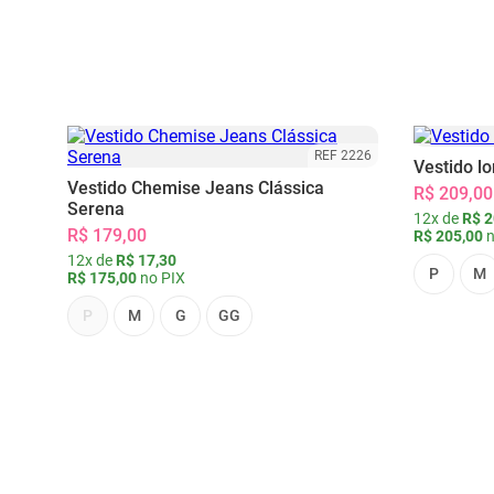
REF 2226
Vestido l
Vestido Chemise Jeans Clássica
R$ 209,00
Serena
12x de
R$ 2
R$ 179,00
R$ 205,00
n
12x de
R$ 17,30
P
M
R$ 175,00
no PIX
P
M
G
GG