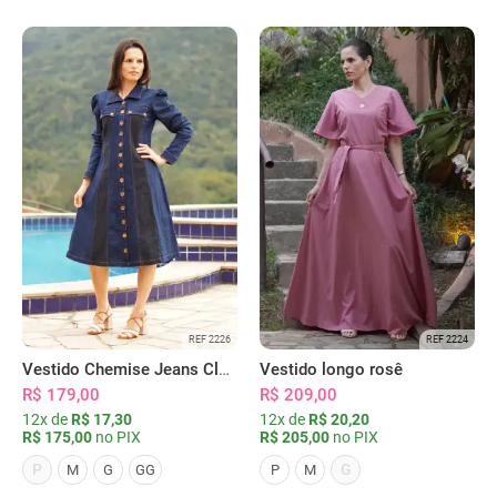
REF 2226
REF 2224
Vestido Chemise Jeans Clássica Serena
Vestido longo rosê
R$ 179,00
R$ 209,00
12x de
R$ 17,30
12x de
R$ 20,20
R$ 175,00
no PIX
R$ 205,00
no PIX
P
G
M
G
GG
P
M