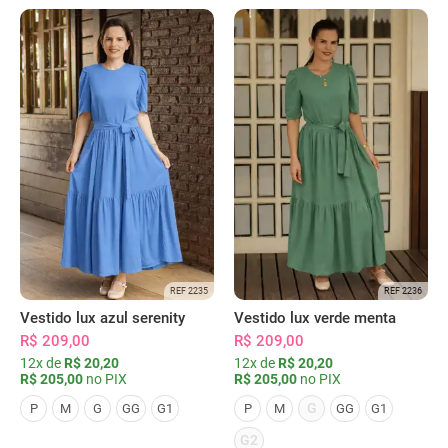
REF 2235
REF 2236
Vestido lux azul serenity
Vestido lux verde menta
R$ 209,00
R$ 209,00
12x de
R$ 20,20
12x de
R$ 20,20
R$ 205,00
no PIX
R$ 205,00
no PIX
G
P
M
G
GG
G1
P
M
GG
G1
G2