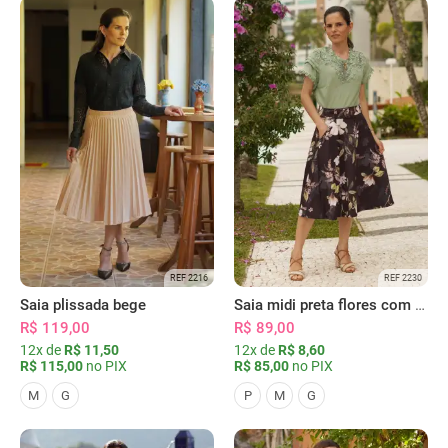
REF 2216
REF 2230
Saia plissada bege
Saia midi preta flores com bolsos
R$ 119,00
R$ 89,00
12x de
R$ 11,50
12x de
R$ 8,60
R$ 115,00
no PIX
R$ 85,00
no PIX
M
G
P
M
G