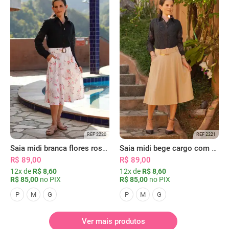
REF 2220
REF 2221
Saia midi branca flores rosas com bolsos
Saia midi bege cargo com bolsos
R$ 89,00
R$ 89,00
12x de
R$ 8,60
12x de
R$ 8,60
R$ 85,00
no PIX
R$ 85,00
no PIX
P
M
G
P
M
G
Ver mais produtos