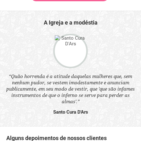
A Igreja e a modéstia
 a
“Quão horrenda é a atitude daquelas mulheres que, sem
“N
s
nenhum pudor, se vestem imodestamente e anunciam
q
ne.
publicamente, em seu modo de vestir, que 'que são infames
ou
instrumentos de que o inferno se serve para perder as
aq
almas'.”
Santo Cura D'Ars
Alguns depoimentos de nossos clientes