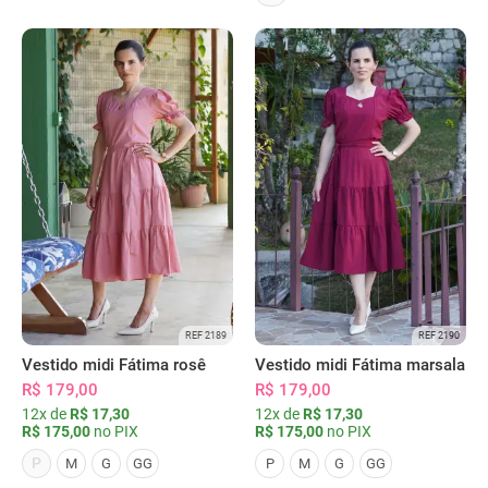
REF 2189
REF 2190
Vestido midi Fátima rosê
Vestido midi Fátima marsala
R$ 179,00
R$ 179,00
12x de
R$ 17,30
12x de
R$ 17,30
R$ 175,00
no PIX
R$ 175,00
no PIX
P
M
G
GG
P
M
G
GG