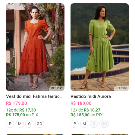
REF 2191
REF 2208
Vestido midi Fátima terracota
Vestido midi Aurora
R$ 179,00
R$ 189,00
12x de
R$ 17,30
12x de
R$ 18,27
R$ 175,00
no PIX
R$ 185,00
no PIX
G
GG
P
M
G
GG
P
M