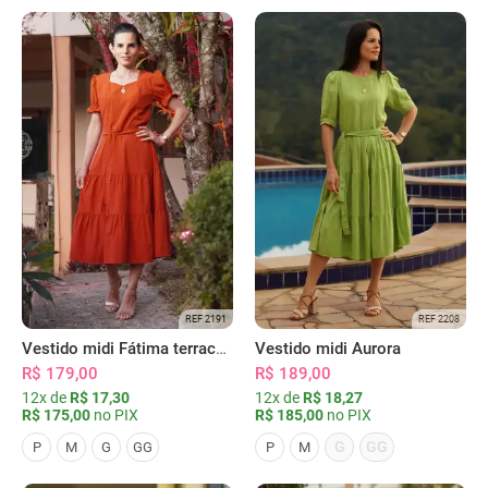
REF 2191
REF 2208
Vestido midi Fátima terracota
Vestido midi Aurora
R$ 179,00
R$ 189,00
12x de
R$ 17,30
12x de
R$ 18,27
R$ 175,00
no PIX
R$ 185,00
no PIX
G
GG
P
M
G
GG
P
M