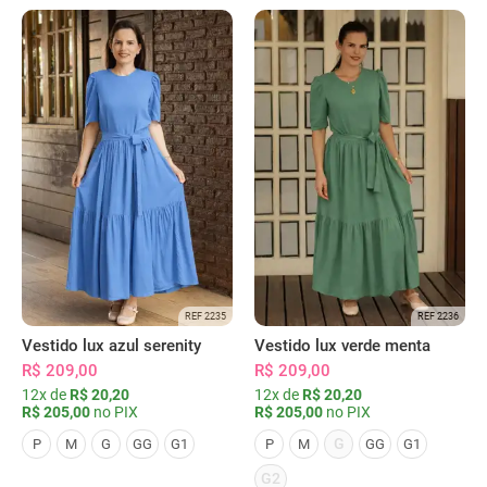
REF 2235
REF 2236
Vestido lux azul serenity
Vestido lux verde menta
R$ 209,00
R$ 209,00
12x de
R$ 20,20
12x de
R$ 20,20
R$ 205,00
no PIX
R$ 205,00
no PIX
G
P
M
G
GG
G1
P
M
GG
G1
G2