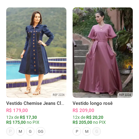
REF 2226
REF 2224
Vestido Chemise Jeans Clássica Serena
Vestido longo rosê
R$ 179,00
R$ 209,00
12x de
R$ 17,30
12x de
R$ 20,20
R$ 175,00
no PIX
R$ 205,00
no PIX
P
G
M
G
GG
P
M