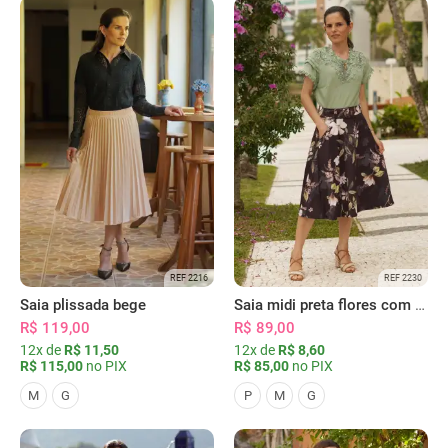
REF 2216
REF 2230
Saia plissada bege
Saia midi preta flores com bolsos
R$ 119,00
R$ 89,00
12x de
R$ 11,50
12x de
R$ 8,60
R$ 115,00
no PIX
R$ 85,00
no PIX
M
G
P
M
G