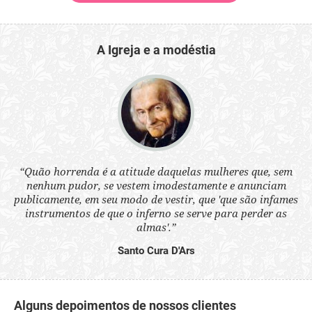
A Igreja e a modéstia
 a
“Quão horrenda é a atitude daquelas mulheres que, sem
“N
s
nenhum pudor, se vestem imodestamente e anunciam
q
ne.
publicamente, em seu modo de vestir, que 'que são infames
ou
instrumentos de que o inferno se serve para perder as
aq
almas'.”
Santo Cura D'Ars
Alguns depoimentos de nossos clientes