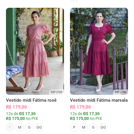
REF 2189
REF 2190
Vestido midi Fátima rosê
Vestido midi Fátima marsala
R$ 179,00
R$ 179,00
12x de
R$ 17,30
12x de
R$ 17,30
R$ 175,00
no PIX
R$ 175,00
no PIX
P
M
G
GG
P
M
G
GG