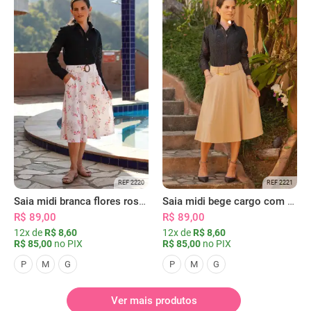
REF 2220
REF 2221
Saia midi branca flores rosas com bolsos
Saia midi bege cargo com bolsos
R$ 89,00
R$ 89,00
12x de
R$ 8,60
12x de
R$ 8,60
R$ 85,00
no PIX
R$ 85,00
no PIX
P
M
G
P
M
G
Ver mais produtos