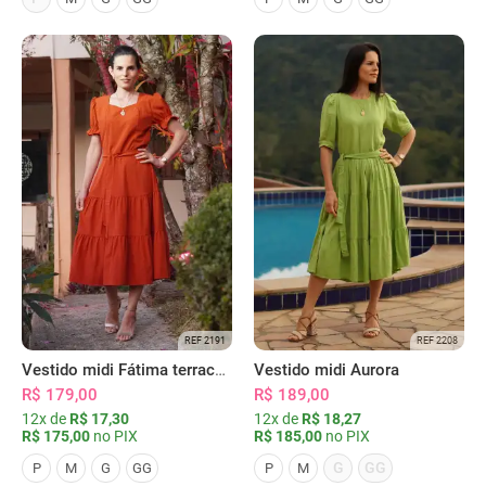
REF 2191
REF 2208
Vestido midi Fátima terracota
Vestido midi Aurora
R$ 179,00
R$ 189,00
12x de
R$ 17,30
12x de
R$ 18,27
R$ 175,00
no PIX
R$ 185,00
no PIX
G
GG
P
M
G
GG
P
M