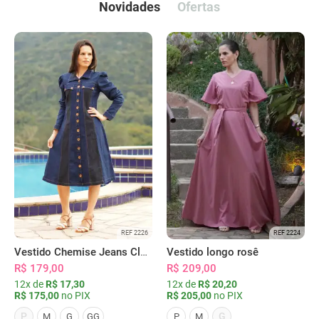
Novidades
Ofertas
REF 2226
REF 2224
Vestido Chemise Jeans Clássica Serena
Vestido longo rosê
R$ 179,00
R$ 209,00
12x de
R$ 17,30
12x de
R$ 20,20
R$ 175,00
no PIX
R$ 205,00
no PIX
P
G
M
G
GG
P
M