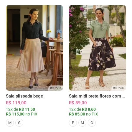
REF 2216
REF 2230
Saia plissada bege
Saia midi preta flores com bolsos
R$ 119,00
R$ 89,00
12x de
R$ 11,50
12x de
R$ 8,60
R$ 115,00
no PIX
R$ 85,00
no PIX
M
G
P
M
G