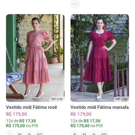
G2
REF 2189
REF 2190
Vestido midi Fátima rosê
Vestido midi Fátima marsala
R$ 179,00
R$ 179,00
12x de
R$ 17,30
12x de
R$ 17,30
R$ 175,00
no PIX
R$ 175,00
no PIX
P
M
G
GG
P
M
G
GG