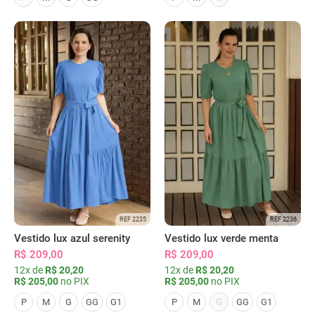
REF 2235
REF 2236
Vestido lux azul serenity
Vestido lux verde menta
R$ 209,00
R$ 209,00
12x de
R$ 20,20
12x de
R$ 20,20
R$ 205,00
no PIX
R$ 205,00
no PIX
G
P
M
G
GG
G1
P
M
GG
G1