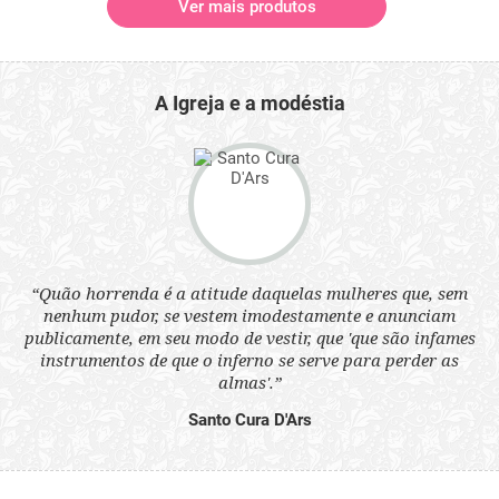
Ver mais produtos
A Igreja e a modéstia
 a
“Quão horrenda é a atitude daquelas mulheres que, sem
“N
s
nenhum pudor, se vestem imodestamente e anunciam
q
ne.
publicamente, em seu modo de vestir, que 'que são infames
ou
instrumentos de que o inferno se serve para perder as
aq
almas'.”
Santo Cura D'Ars