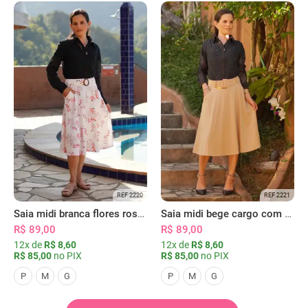
REF 2220
REF 2221
Saia midi branca flores rosas com bolsos
Saia midi bege cargo com bolsos
R$ 89,00
R$ 89,00
12x de
R$ 8,60
12x de
R$ 8,60
R$ 85,00
no PIX
R$ 85,00
no PIX
P
M
G
P
M
G