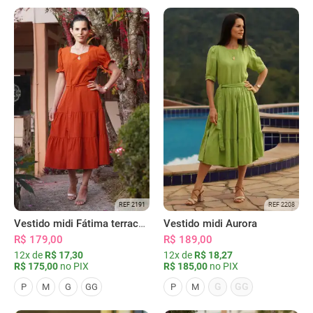
REF 2191
REF 2208
Vestido midi Fátima terracota
Vestido midi Aurora
R$ 179,00
R$ 189,00
12x de
R$ 17,30
12x de
R$ 18,27
R$ 175,00
no PIX
R$ 185,00
no PIX
G
GG
P
M
G
GG
P
M