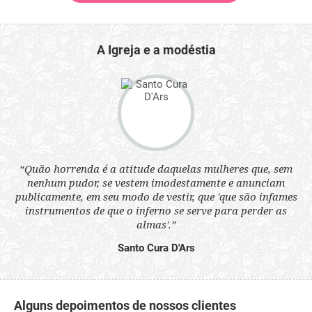
A Igreja e a modéstia
 a
“Quão horrenda é a atitude daquelas mulheres que, sem
“N
s
nenhum pudor, se vestem imodestamente e anunciam
q
ne.
publicamente, em seu modo de vestir, que 'que são infames
ou
instrumentos de que o inferno se serve para perder as
aq
almas'.”
Santo Cura D'Ars
Alguns depoimentos de nossos clientes