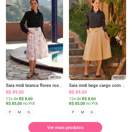
REF 2220
REF 2221
Saia midi branca flores rosas com bolsos
Saia midi bege cargo com bolsos
R$ 89,00
R$ 89,00
12x de
R$ 8,60
12x de
R$ 8,60
R$ 85,00
no PIX
R$ 85,00
no PIX
P
M
G
P
M
G
Ver mais produtos