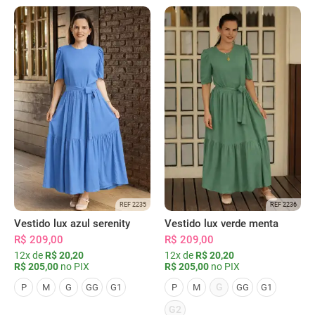
REF 2235
REF 2236
Vestido lux azul serenity
Vestido lux verde menta
R$ 209,00
R$ 209,00
12x de
R$ 20,20
12x de
R$ 20,20
R$ 205,00
no PIX
R$ 205,00
no PIX
G
P
M
G
GG
G1
P
M
GG
G1
G2