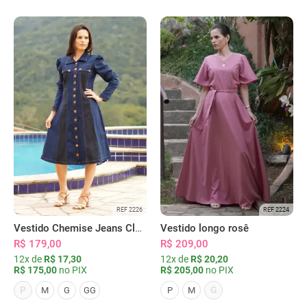
REF 2226
REF 2224
Vestido Chemise Jeans Clássica Serena
Vestido longo rosê
R$ 179,00
R$ 209,00
12x de
R$ 17,30
12x de
R$ 20,20
R$ 175,00
no PIX
R$ 205,00
no PIX
P
G
M
G
GG
P
M