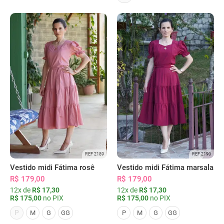
REF 2189
REF 2190
Vestido midi Fátima rosê
Vestido midi Fátima marsala
R$ 179,00
R$ 179,00
12x de
R$ 17,30
12x de
R$ 17,30
R$ 175,00
no PIX
R$ 175,00
no PIX
P
M
G
GG
P
M
G
GG