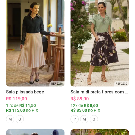
REF 2216
REF 2230
Saia plissada bege
Saia midi preta flores com bolsos
R$ 119,00
R$ 89,00
12x de
R$ 11,50
12x de
R$ 8,60
R$ 115,00
no PIX
R$ 85,00
no PIX
M
G
P
M
G