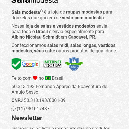
®
Saia modesta
é a loja de
roupas modestas
para
donzelas que querem se
vestir com modéstia
.
Nossa
loja de saias e vestidos modestos
envia
para todo o
Brasil
e envia especialmente para
Albino Nicolau Schmidt
em
Cascavel, PR
.
Confeccionamos
saias midi
,
saias longas
,
vestidos
modestos
,
véus
entre outros produtos de qualidade.
Feito com
no
Brasil.
50.313.193 Fernanda Aparecida Boaventura de
Araujo Sesso
CNPJ
50.313.193/0001-09
(11) 981017437
Newsletter
Inscreva-se na lista e receba
ofertas
de produtos,