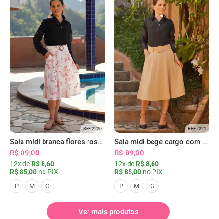
REF 2220
REF 2221
Saia midi branca flores rosas com bolsos
Saia midi bege cargo com bolsos
R$ 89,00
R$ 89,00
12x de
R$ 8,60
12x de
R$ 8,60
R$ 85,00
no PIX
R$ 85,00
no PIX
P
M
G
P
M
G
Ver mais produtos