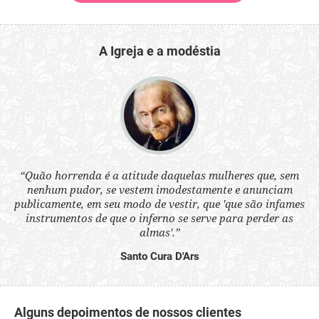
A Igreja e a modéstia
 a
“Quão horrenda é a atitude daquelas mulheres que, sem
“N
s
nenhum pudor, se vestem imodestamente e anunciam
q
ne.
publicamente, em seu modo de vestir, que 'que são infames
ou
instrumentos de que o inferno se serve para perder as
aq
almas'.”
Santo Cura D'Ars
Alguns depoimentos de nossos clientes