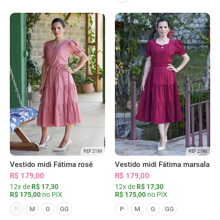
REF 2189
REF 2190
Vestido midi Fátima rosê
Vestido midi Fátima marsala
R$ 179,00
R$ 179,00
12x de
R$ 17,30
12x de
R$ 17,30
R$ 175,00
no PIX
R$ 175,00
no PIX
P
M
G
GG
P
M
G
GG