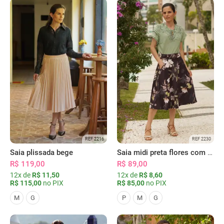
REF 2216
REF 2230
Saia plissada bege
Saia midi preta flores com bolsos
R$ 119,00
R$ 89,00
12x de
R$ 11,50
12x de
R$ 8,60
R$ 115,00
no PIX
R$ 85,00
no PIX
M
G
P
M
G