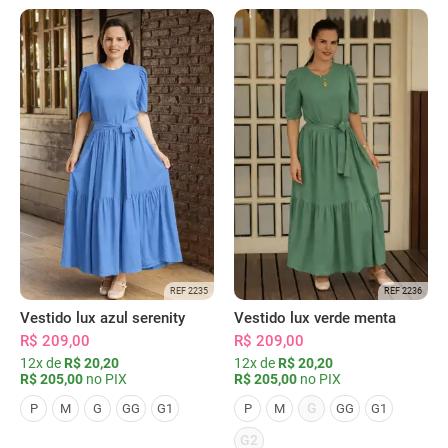
REF 2235
REF 2236
Vestido lux azul serenity
Vestido lux verde menta
R$ 209,00
R$ 209,00
12x de
R$ 20,20
12x de
R$ 20,20
R$ 205,00
no PIX
R$ 205,00
no PIX
G
P
M
G
GG
G1
P
M
GG
G1
G2