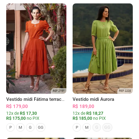
REF 2191
REF 2208
Vestido midi Fátima terracota
Vestido midi Aurora
R$ 179,00
R$ 189,00
12x de
R$ 17,30
12x de
R$ 18,27
R$ 175,00
no PIX
R$ 185,00
no PIX
G
GG
P
M
G
GG
P
M