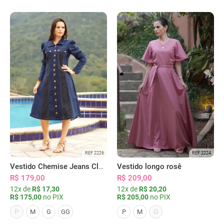
REF 2226
REF 2224
Vestido Chemise Jeans Clássica Serena
Vestido longo rosê
R$ 179,00
R$ 209,00
12x de
R$ 17,30
12x de
R$ 20,20
R$ 175,00
no PIX
R$ 205,00
no PIX
P
G
M
G
GG
P
M