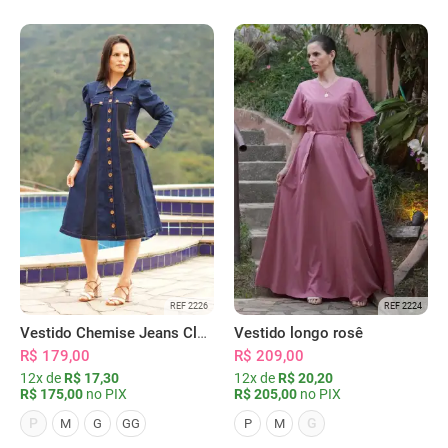
REF 2226
REF 2224
Vestido Chemise Jeans Clássica Serena
Vestido longo rosê
R$ 179,00
R$ 209,00
12x de
R$ 17,30
12x de
R$ 20,20
R$ 175,00
no PIX
R$ 205,00
no PIX
P
G
M
G
GG
P
M