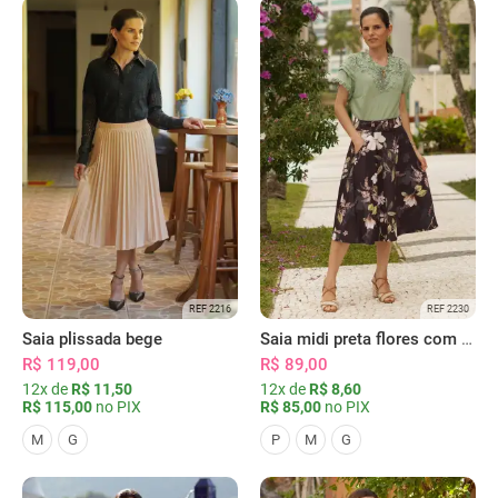
REF 2216
REF 2230
Saia plissada bege
Saia midi preta flores com bolsos
R$ 119,00
R$ 89,00
12x de
R$ 11,50
12x de
R$ 8,60
R$ 115,00
no PIX
R$ 85,00
no PIX
M
G
P
M
G