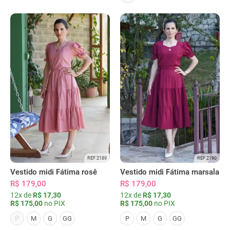
REF 2189
REF 2190
Vestido midi Fátima rosê
Vestido midi Fátima marsala
R$ 179,00
R$ 179,00
12x de
R$ 17,30
12x de
R$ 17,30
R$ 175,00
no PIX
R$ 175,00
no PIX
P
M
G
GG
P
M
G
GG