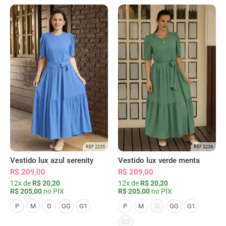
REF 2235
REF 2236
Vestido lux azul serenity
Vestido lux verde menta
R$ 209,00
R$ 209,00
12x de
R$ 20,20
12x de
R$ 20,20
R$ 205,00
no PIX
R$ 205,00
no PIX
G
P
M
G
GG
G1
P
M
GG
G1
G2