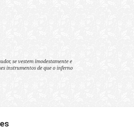
tem imodestamente e
tos de que o inferno
tes