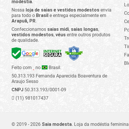
modéstia
.
Lo
Nossa
loja de saias e vestidos modestos
envia
C
para todo o
Brasil
e entrega especialmente em
Arapuã, PR
.
Ce
Confeccionamos
saias midi
,
saias longas
,
Po
vestidos modestos
,
véus
entre outros produtos
Tr
de qualidade.
Ti
Fa
Bl
Feito com
no
Brasil.
50.313.193 Fernanda Aparecida Boaventura de
Araujo Sesso
CNPJ
50.313.193/0001-09
(11) 981017437
© 2019 - 2026
Saia modesta
.
Loja da modéstia feminina