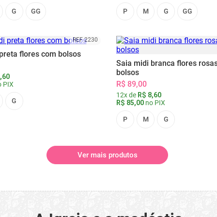
G
GG
P
M
G
GG
REF 2230
preta flores com bolsos
Saia midi branca flores rosa
bolsos
,60
R$ 89,00
 PIX
12x de
R$ 8,60
G
R$ 85,00
no PIX
P
M
G
Ver mais produtos