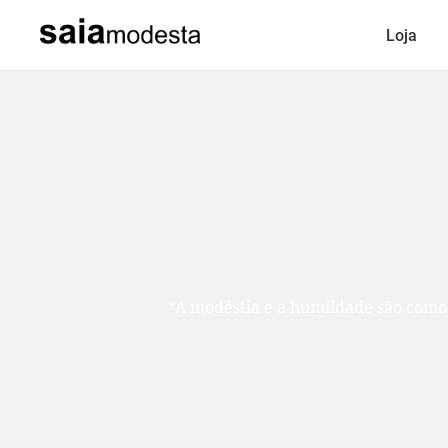
Loja
“A modéstia e a humildade são como duas ir