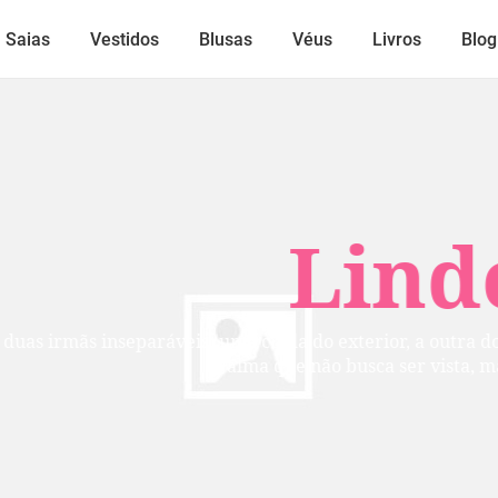
Saias
Vestidos
Blusas
Véus
Livros
Blog
Lindos
mãs inseparáveis: uma cuida do exterior, a outra do inte
alma que não busca ser vista, mas per