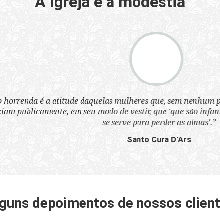
A Igreja e a modéstia
a atitude daquelas mulheres que, sem nenhum pudor, se ves
nte, em seu modo de vestir, que 'que são infames instrumen
se serve para perder as almas'.”
Santo Cura D'Ars
guns depoimentos de nossos clien