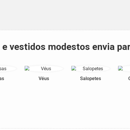
s e vestidos modestos envia pa
as
Véus
Salopetes