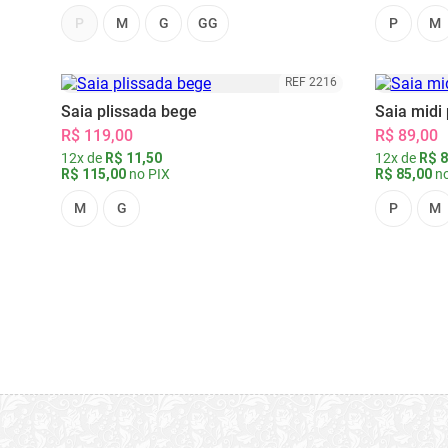
P
M
G
GG
P
M
REF 2216
Saia plissada bege
Saia midi 
R$ 119,00
R$ 89,00
12x de
R$ 11,50
12x de
R$ 8
R$ 115,00
no PIX
R$ 85,00
no
M
G
P
M