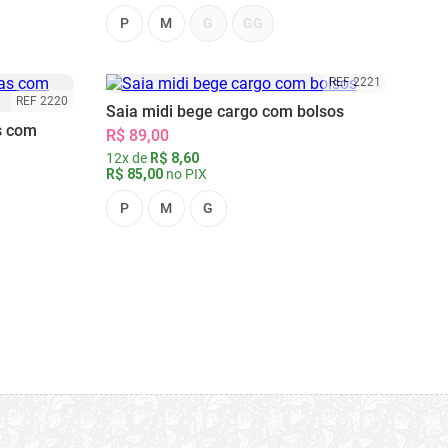
P
M
G
GG
REF 2221
REF 2220
Saia midi bege cargo com bolsos
s com
R$ 89,00
12x de
R$ 8,60
R$ 85,00
no PIX
P
M
G