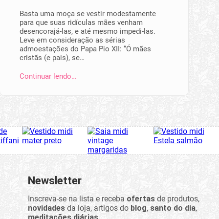
Basta uma moça se vestir modestamente
para que suas ridículas mães venham
desencorajá-las, e até mesmo impedi-las.
Leve em consideração as sérias
admoestações do Papa Pio XII: “Ó mães
cristãs (e pais), se…
Continuar lendo…
Newsletter
Inscreva-se na lista e receba
ofertas
de produtos,
novidades
da loja, artigos do
blog
,
santo do dia
,
meditações diárias
...