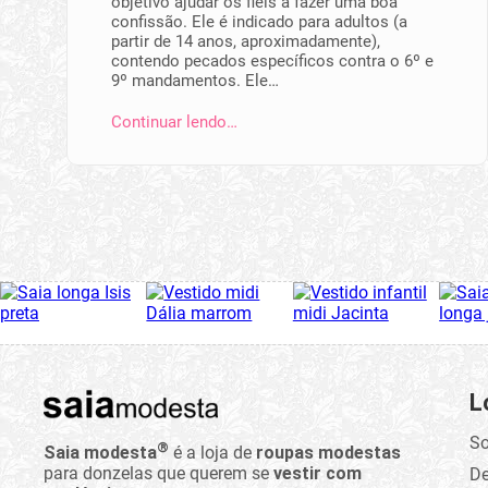
objetivo ajudar os fiéis a fazer uma boa
confissão. Ele é indicado para adultos (a
partir de 14 anos, aproximadamente),
contendo pecados específicos contra o 6º e
9º mandamentos. Ele…
Continuar lendo…
L
So
®
Saia modesta
é a loja de
roupas modestas
para donzelas que querem se
vestir com
D