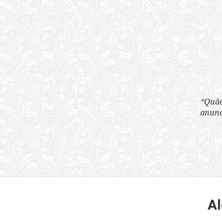
“Quão horrenda é 
anunciam publicame
Al