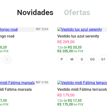
Novidades
Ofertas
REF 2224
ongo rosê
Vestido lux azul serenity
R$ 209,00
0,20
12x de
R$ 20,20
o PIX
R$ 205,00
no PIX
G
P
M
G
GG
G1
REF 2190
idi Fátima marsala
Vestido midi Fátima terracot
R$ 179,00
7,30
12x de
R$ 17,30
o PIX
R$ 175,00
no PIX