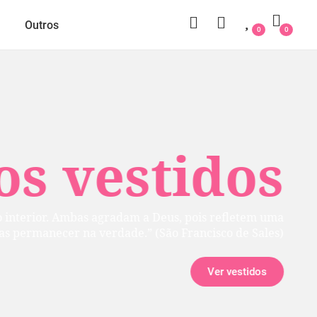
Outros
0
0
 vestidos
rior. Ambas agradam a Deus, pois refletem uma
manecer na verdade.” (São Francisco de Sales)
Ver vestidos