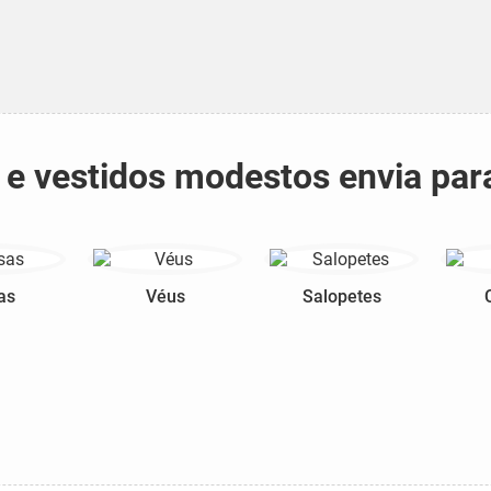
s e vestidos modestos envia pa
as
Véus
Salopetes