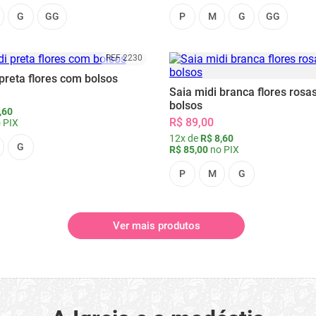
G
GG
P
M
G
GG
REF 2230
preta flores com bolsos
Saia midi branca flores rosa
bolsos
,60
R$ 89,00
 PIX
12x de
R$ 8,60
G
R$ 85,00
no PIX
P
M
G
Ver mais produtos