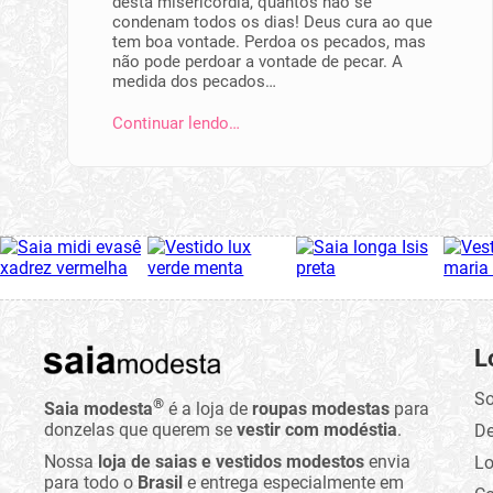
desta misericórdia, quantos não se
condenam todos os dias! Deus cura ao que
tem boa vontade. Perdoa os pecados, mas
não pode perdoar a vontade de pecar. A
medida dos pecados…
Continuar lendo…
L
So
®
Saia modesta
é a loja de
roupas modestas
para
donzelas que querem se
vestir com modéstia
.
D
Nossa
loja de saias e vestidos modestos
envia
Lo
para todo o
Brasil
e entrega especialmente em