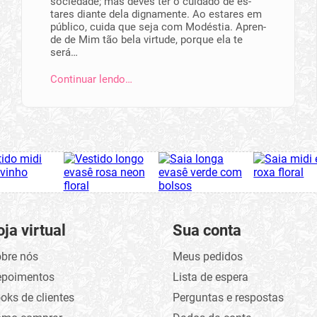
sociedade; mas deves ter o cuida­do de es­
tares di­ante dela dignamente. Ao estares em
público, cuida que seja com Modés­tia. Apren­
de de Mim tão bela virtude, porque ela te
será…
Continuar lendo…
oja virtual
Sua conta
bre nós
Meus pedidos
epoimentos
Lista de espera
oks de clientes
Perguntas e respostas