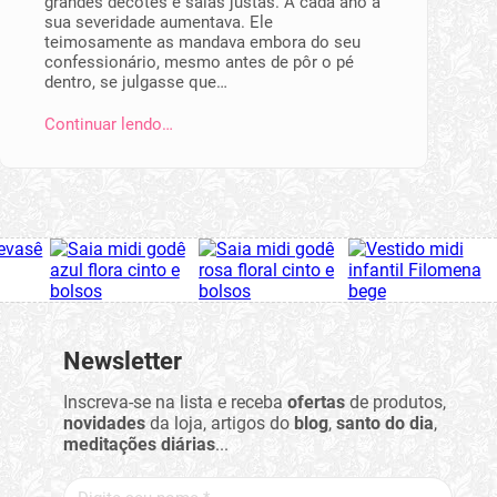
grandes decotes e saias justas. A cada ano a
sua severidade aumentava. Ele
teimosamente as mandava embora do seu
confessionário, mesmo antes de pôr o pé
dentro, se julgasse que…
Continuar lendo…
Newsletter
Inscreva-se na lista e receba
ofertas
de produtos,
novidades
da loja, artigos do
blog
,
santo do dia
,
meditações diárias
...