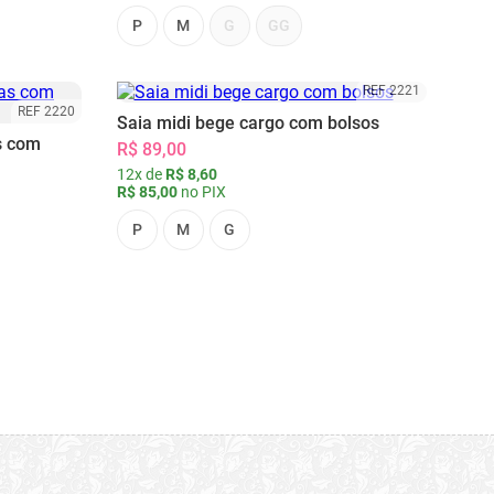
P
M
G
GG
REF 2221
REF 2220
Saia midi bege cargo com bolsos
s com
R$ 89,00
12x de
R$ 8,60
R$ 85,00
no PIX
P
M
G