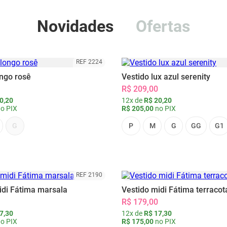
Novidades
Ofertas
REF 2224
ongo rosê
Vestido lux azul serenity
R$ 209,00
0,20
12x de
R$ 20,20
o PIX
R$ 205,00
no PIX
G
P
M
G
GG
G1
REF 2190
idi Fátima marsala
Vestido midi Fátima terracot
R$ 179,00
7,30
12x de
R$ 17,30
o PIX
R$ 175,00
no PIX