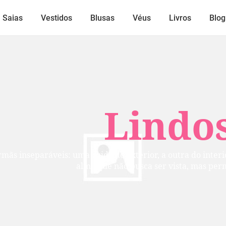
Saias
Vestidos
Blusas
Véus
Livros
Blog
Lindos
mãs inseparáveis: uma cuida do exterior, a outra do inte
alma que não busca ser vista, mas per