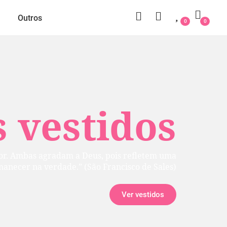
Outros
0
0
 vestidos
rior. Ambas agradam a Deus, pois refletem uma
manecer na verdade.” (São Francisco de Sales)
Ver vestidos