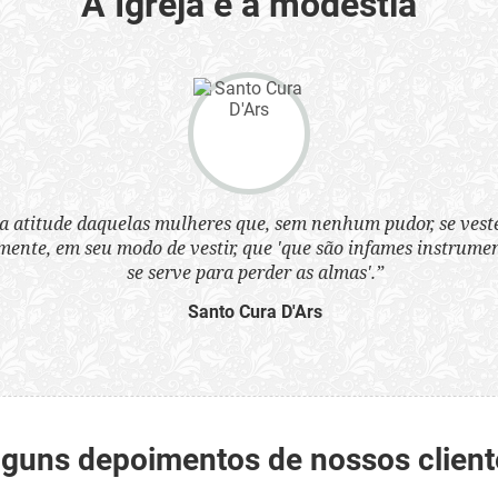
A Igreja e a modéstia
a atitude daquelas mulheres que, sem nenhum pudor, se ves
nte, em seu modo de vestir, que 'que são infames instrumen
se serve para perder as almas'.”
Santo Cura D'Ars
lguns depoimentos de nossos client