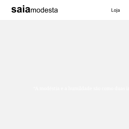
Loja
“A modéstia e a humildade são como duas ir