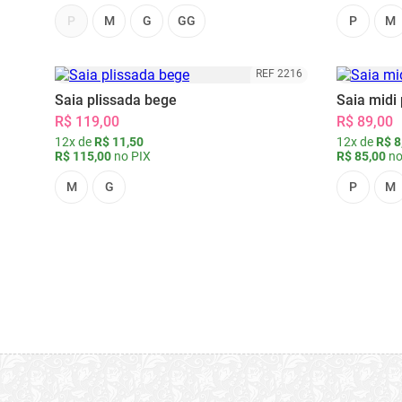
P
M
G
GG
P
M
REF 2216
Saia plissada bege
Saia midi 
R$ 119,00
R$ 89,00
12x de
R$ 11,50
12x de
R$ 8
R$ 115,00
no PIX
R$ 85,00
no
M
G
P
M