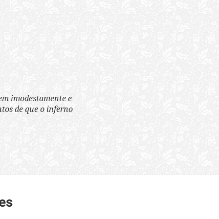
tem imodestamente e
tos de que o inferno
es