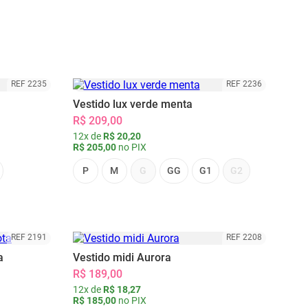
REF 2235
REF 2236
Vestido lux verde menta
R$ 209,00
12x de
R$ 20,20
R$ 205,00
no PIX
P
M
G
GG
G1
G2
REF 2191
REF 2208
a
Vestido midi Aurora
R$ 189,00
12x de
R$ 18,27
R$ 185,00
no PIX