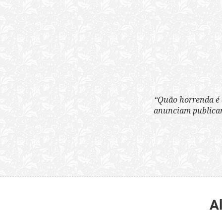
“Quão horrenda é 
anunciam publicame
A