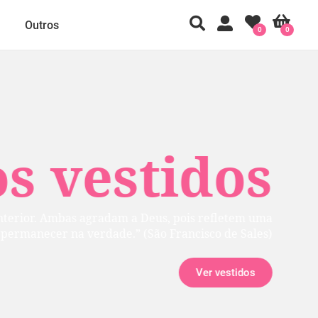
Outros
0
0
 vestidos
rior. Ambas agradam a Deus, pois refletem uma
manecer na verdade.” (São Francisco de Sales)
Ver vestidos