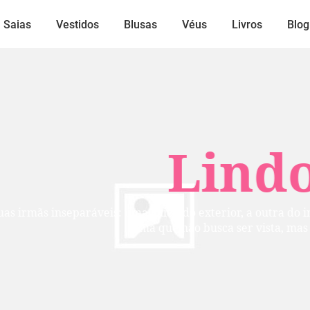
Saias
Vestidos
Blusas
Véus
Livros
Blog
Lindos
mãs inseparáveis: uma cuida do exterior, a outra do inte
alma que não busca ser vista, mas per