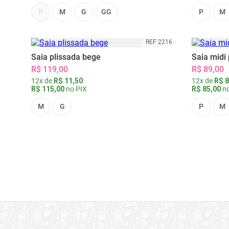
P
M
G
GG
P
M
REF 2216
Saia plissada bege
Saia midi 
R$ 119,00
R$ 89,00
12x de
R$ 11,50
12x de
R$ 8
R$ 115,00
no PIX
R$ 85,00
no
M
G
P
M