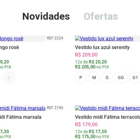
Novidades
Ofertas
REF 2224
ongo rosê
Vestido lux azul serenity
R$ 209,00
0,20
12x de
R$ 20,20
o PIX
R$ 205,00
no PIX
G
P
M
G
GG
G1
REF 2190
idi Fátima marsala
Vestido midi Fátima terracot
R$ 179,00
7,30
12x de
R$ 17,30
o PIX
R$ 175,00
no PIX