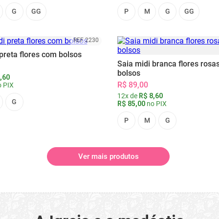
G
GG
P
M
G
GG
REF 2230
preta flores com bolsos
Saia midi branca flores rosa
bolsos
,60
R$ 89,00
 PIX
12x de
R$ 8,60
G
R$ 85,00
no PIX
P
M
G
Ver mais produtos