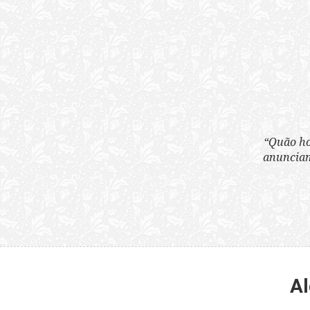
“Quão horrenda é 
anunciam publicame
Al