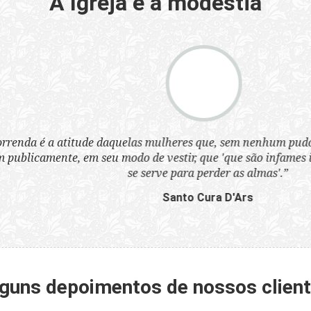
A Igreja e a modéstia
a atitude daquelas mulheres que, sem nenhum pudor, se ves
nte, em seu modo de vestir, que 'que são infames instrumen
se serve para perder as almas'.”
Santo Cura D'Ars
guns depoimentos de nossos clien