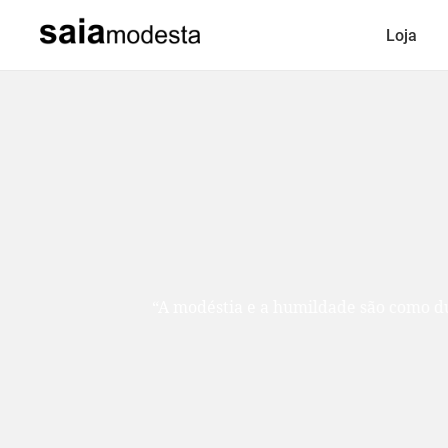
Loja
“A modéstia e a humildade são como duas ir