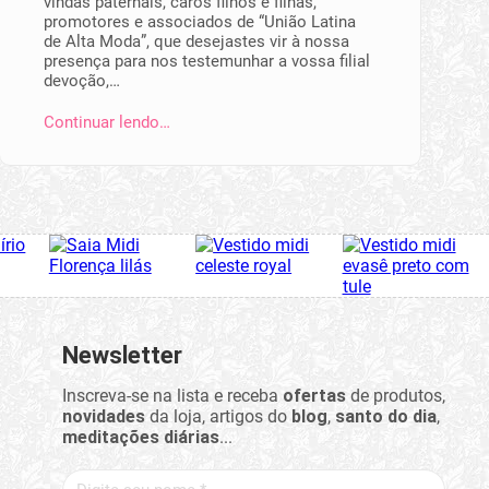
vindas paternais, caros filhos e filhas,
promotores e associados de “União Latina
de Alta Moda”, que desejastes vir à nossa
presença para nos testemunhar a vossa filial
devoção,…
Continuar lendo…
Newsletter
Inscreva-se na lista e receba
ofertas
de produtos,
novidades
da loja, artigos do
blog
,
santo do dia
,
meditações diárias
...