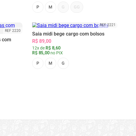
P
M
G
GG
REF 2221
REF 2220
Saia midi bege cargo com bolsos
s com
R$ 89,00
12x de
R$ 8,60
R$ 85,00
no PIX
P
M
G