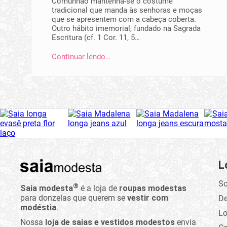
Comunhão mantenha-se o costume
tradicional que manda às senhoras e moças
que se apresentem com a cabeça coberta.
Outro hábito imemorial, fundado na Sagrada
Escritura (cf. 1 Cor. 11, 5…
Continuar lendo…
L
So
®
Saia modesta
é a loja de
roupas modestas
para donzelas que querem se
vestir com
D
modéstia
.
Lo
Nossa
loja de saias e vestidos modestos
envia