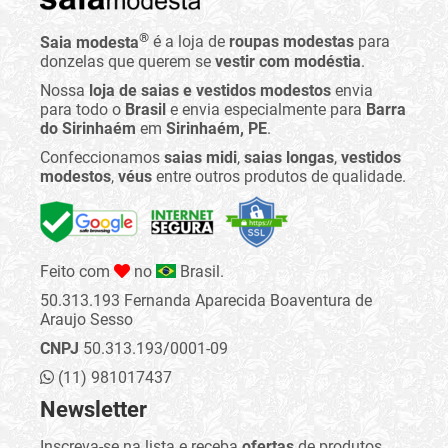
®
Saia modesta
é a loja de
roupas modestas
para
donzelas que querem se
vestir com modéstia
.
Nossa
loja de saias e vestidos modestos
envia
para todo o
Brasil
e envia especialmente para
Barra
do Sirinhaém
em
Sirinhaém, PE
.
Confeccionamos
saias midi
,
saias longas
,
vestidos
modestos
,
véus
entre outros produtos de qualidade.
Feito com
no
Brasil.
50.313.193 Fernanda Aparecida Boaventura de
Araujo Sesso
CNPJ
50.313.193/0001-09
(11) 981017437
Newsletter
Inscreva-se na lista e receba
ofertas
de produtos,