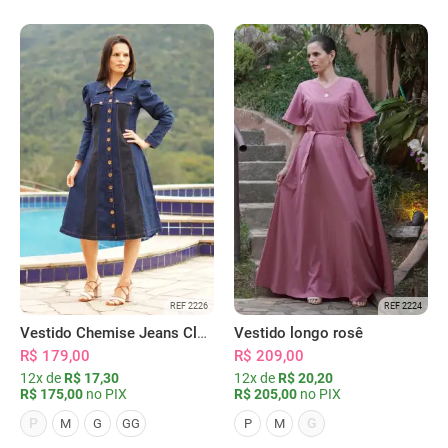
REF 2226
REF 2224
Vestido Chemise Jeans Clássica Serena
Vestido longo rosê
R$ 179,00
R$ 209,00
12x de
R$ 17,30
12x de
R$ 20,20
R$ 175,00
no PIX
R$ 205,00
no PIX
P
G
M
G
GG
P
M