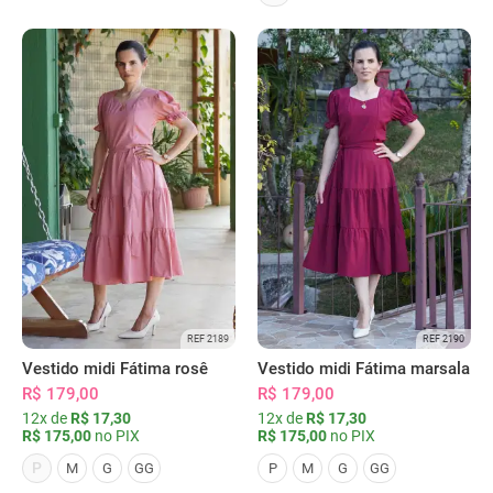
REF 2189
REF 2190
Vestido midi Fátima rosê
Vestido midi Fátima marsala
R$ 179,00
R$ 179,00
12x de
R$ 17,30
12x de
R$ 17,30
R$ 175,00
no PIX
R$ 175,00
no PIX
P
M
G
GG
P
M
G
GG