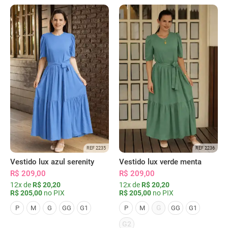
REF 2235
REF 2236
Vestido lux azul serenity
Vestido lux verde menta
R$ 209,00
R$ 209,00
12x de
R$ 20,20
12x de
R$ 20,20
R$ 205,00
no PIX
R$ 205,00
no PIX
G
P
M
G
GG
G1
P
M
GG
G1
G2