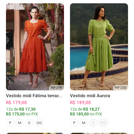
REF 2191
REF 2208
Vestido midi Fátima terracota
Vestido midi Aurora
R$ 179,00
R$ 189,00
12x de
R$ 17,30
12x de
R$ 18,27
R$ 175,00
no PIX
R$ 185,00
no PIX
G
GG
P
M
G
GG
P
M