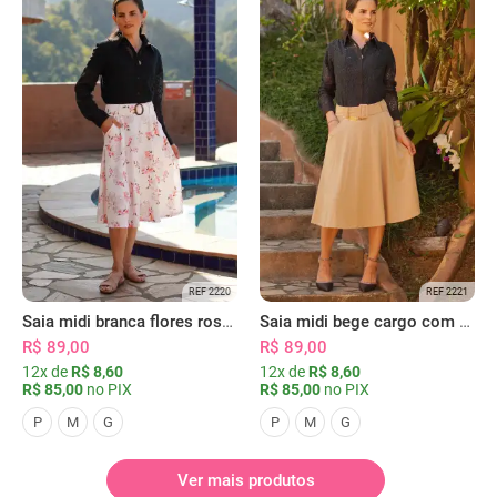
REF 2220
REF 2221
Saia midi branca flores rosas com bolsos
Saia midi bege cargo com bolsos
R$ 89,00
R$ 89,00
12x de
R$ 8,60
12x de
R$ 8,60
R$ 85,00
no PIX
R$ 85,00
no PIX
P
M
G
P
M
G
Ver mais produtos