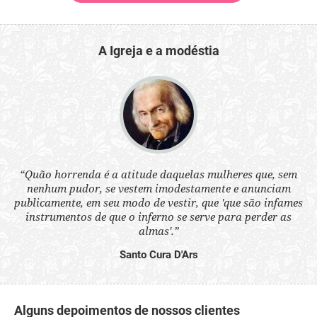
A Igreja e a modéstia
 a
“Quão horrenda é a atitude daquelas mulheres que, sem
“N
s
nenhum pudor, se vestem imodestamente e anunciam
q
ne.
publicamente, em seu modo de vestir, que 'que são infames
ou
instrumentos de que o inferno se serve para perder as
aq
almas'.”
Santo Cura D'Ars
Alguns depoimentos de nossos clientes