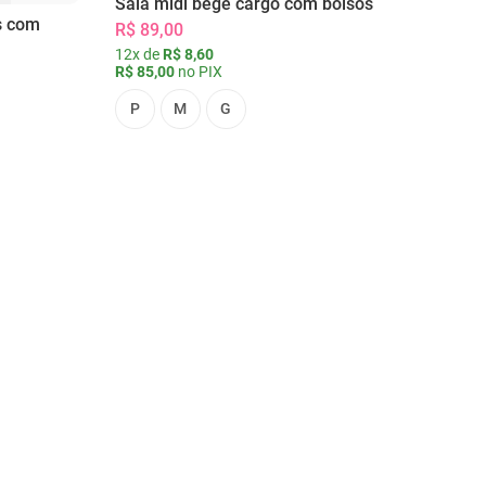
Saia midi bege cargo com bolsos
s com
R$ 89,00
12x de
R$ 8,60
R$ 85,00
no PIX
P
M
G