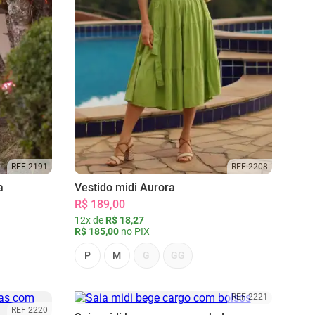
REF 2191
REF 2208
a
Vestido midi Aurora
R$ 189,00
12x de
R$ 18,27
R$ 185,00
no PIX
P
M
G
GG
REF 2221
REF 2220