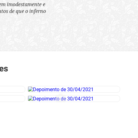
tem imodestamente e
tos de que o inferno
es