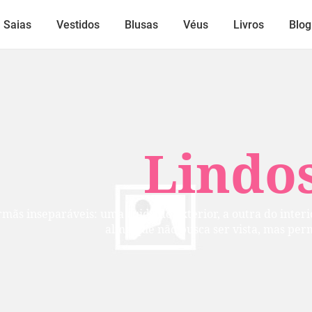
Saias
Vestidos
Blusas
Véus
Livros
Blog
Lindos
mãs inseparáveis: uma cuida do exterior, a outra do inte
alma que não busca ser vista, mas per