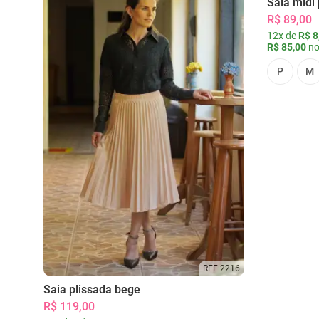
Saia midi 
R$ 89,00
12x de
R$ 8
R$ 85,00
no
P
M
REF 2216
Saia plissada bege
R$ 119,00