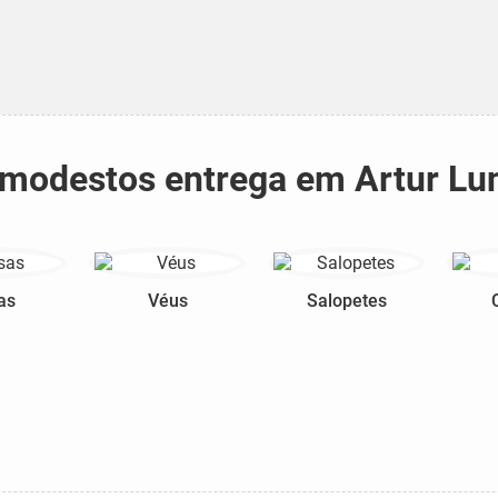
s modestos entrega em Artur Lun
as
Véus
Salopetes