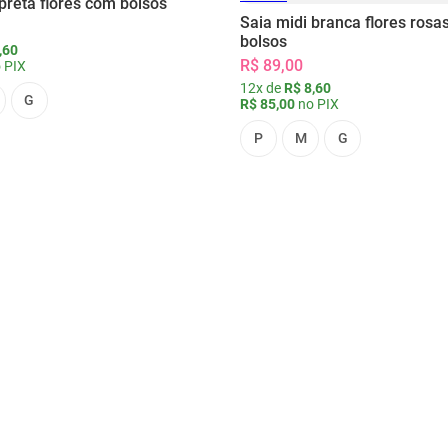
preta flores com bolsos
Saia midi branca flores rosa
bolsos
,60
R$ 89,00
 PIX
12x de
R$ 8,60
G
R$ 85,00
no PIX
P
M
G