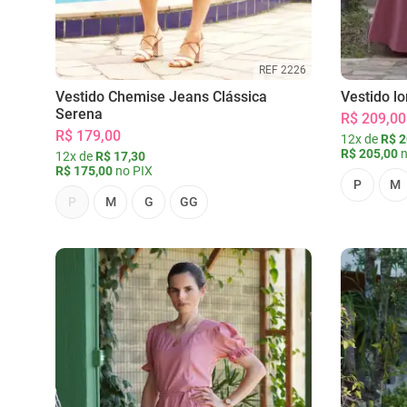
REF 2226
Vestido Chemise Jeans Clássica
Vestido l
Serena
R$ 209,00
R$ 179,00
12x de
R$ 2
R$ 205,00
n
12x de
R$ 17,30
R$ 175,00
no PIX
P
M
P
M
G
GG