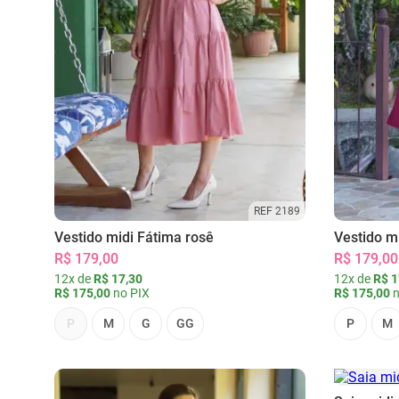
REF 2189
Vestido midi Fátima rosê
Vestido m
R$ 179,00
R$ 179,00
12x de
R$ 17,30
12x de
R$ 1
R$ 175,00
no PIX
R$ 175,00
n
P
M
G
GG
P
M