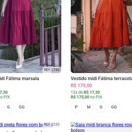
REF 2190
idi Fátima marsala
Vestido midi Fátima terracot
R$ 179,00
7,30
12x de
R$ 17,30
o PIX
R$ 175,00
no PIX
G
GG
P
M
G
GG
REF 2230