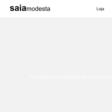
Loja
“A modéstia e a humildade são como duas ir