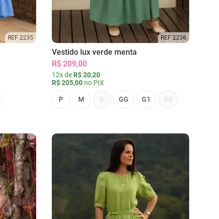
REF 2235
REF 2236
Vestido lux verde menta
R$ 209,00
12x de
R$ 20,20
R$ 205,00
no PIX
P
M
G
GG
G1
G2