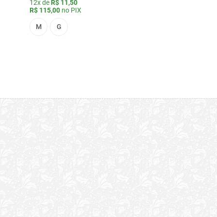
12x de
R$ 11,50
R$ 115,00
no PIX
M
G