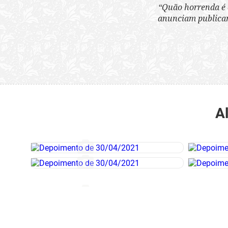
“Quão horrenda é 
anunciam publicame
A