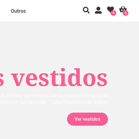
Outros
0
0
 vestidos
rior. Ambas agradam a Deus, pois refletem uma
manecer na verdade.” (São Francisco de Sales)
Ver vestidos