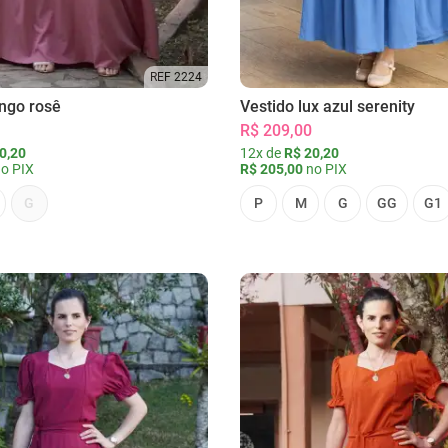
REF 2224
ongo rosê
Vestido lux azul serenity
R$ 209,00
0,20
12x de
R$ 20,20
o PIX
R$ 205,00
no PIX
G
P
M
G
GG
G1