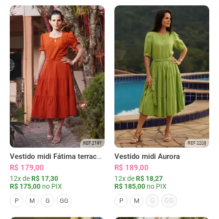
REF 2191
REF 2208
Vestido midi Fátima terracota
Vestido midi Aurora
R$ 179,00
R$ 189,00
12x de
R$ 17,30
12x de
R$ 18,27
R$ 175,00
no PIX
R$ 185,00
no PIX
G
GG
P
M
G
GG
P
M