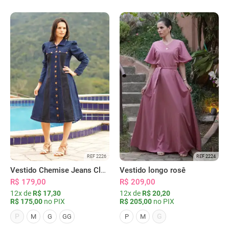
REF 2226
REF 2224
Vestido Chemise Jeans Clássica Serena
Vestido longo rosê
R$ 179,00
R$ 209,00
12x de
R$ 17,30
12x de
R$ 20,20
R$ 175,00
no PIX
R$ 205,00
no PIX
P
G
M
G
GG
P
M