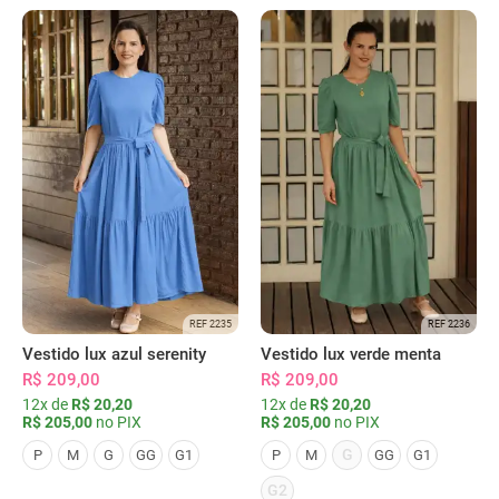
REF 2235
REF 2236
Vestido lux azul serenity
Vestido lux verde menta
R$ 209,00
R$ 209,00
12x de
R$ 20,20
12x de
R$ 20,20
R$ 205,00
no PIX
R$ 205,00
no PIX
G
P
M
G
GG
G1
P
M
GG
G1
G2