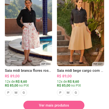
REF 2220
REF 2221
Saia midi branca flores rosas com bolsos
Saia midi bege cargo com bolsos
R$ 89,00
R$ 89,00
12x de
R$ 8,60
12x de
R$ 8,60
R$ 85,00
no PIX
R$ 85,00
no PIX
P
M
G
P
M
G
Ver mais produtos