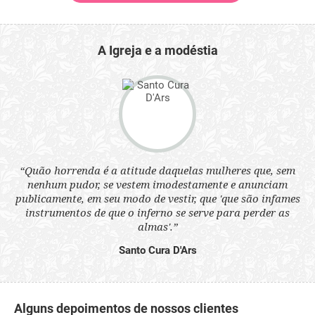
A Igreja e a modéstia
 a
“Quão horrenda é a atitude daquelas mulheres que, sem
“N
s
nenhum pudor, se vestem imodestamente e anunciam
q
ne.
publicamente, em seu modo de vestir, que 'que são infames
ou
instrumentos de que o inferno se serve para perder as
aq
almas'.”
Santo Cura D'Ars
Alguns depoimentos de nossos clientes