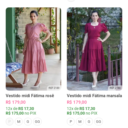
REF 2189
REF 2190
Vestido midi Fátima rosê
Vestido midi Fátima marsala
R$ 179,00
R$ 179,00
12x de
R$ 17,30
12x de
R$ 17,30
R$ 175,00
no PIX
R$ 175,00
no PIX
P
M
G
GG
P
M
G
GG