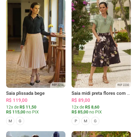
REF 2216
REF 2230
Saia plissada bege
Saia midi preta flores com bolsos
R$ 119,00
R$ 89,00
12x de
R$ 11,50
12x de
R$ 8,60
R$ 115,00
no PIX
R$ 85,00
no PIX
M
G
P
M
G