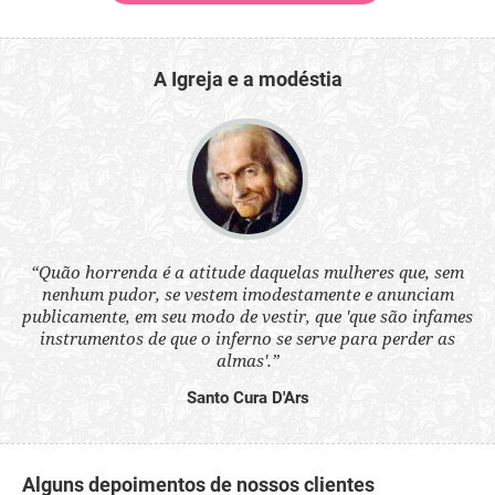
A Igreja e a modéstia
 a
“Quão horrenda é a atitude daquelas mulheres que, sem
“N
s
nenhum pudor, se vestem imodestamente e anunciam
q
ne.
publicamente, em seu modo de vestir, que 'que são infames
ou
instrumentos de que o inferno se serve para perder as
aq
almas'.”
Santo Cura D'Ars
Alguns depoimentos de nossos clientes