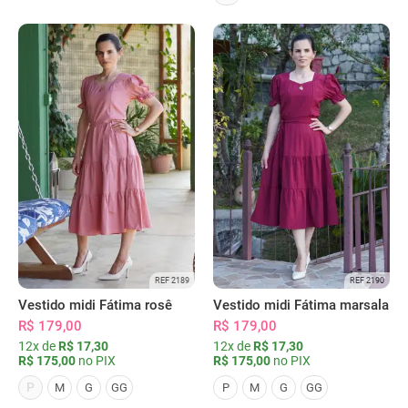
REF 2189
REF 2190
Vestido midi Fátima rosê
Vestido midi Fátima marsala
R$ 179,00
R$ 179,00
12x de
R$ 17,30
12x de
R$ 17,30
R$ 175,00
no PIX
R$ 175,00
no PIX
P
M
G
GG
P
M
G
GG