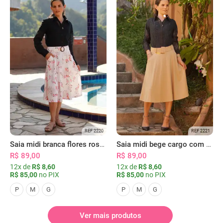
REF 2220
REF 2221
Saia midi branca flores rosas com bolsos
Saia midi bege cargo com bolsos
R$ 89,00
R$ 89,00
12x de
R$ 8,60
12x de
R$ 8,60
R$ 85,00
no PIX
R$ 85,00
no PIX
P
M
G
P
M
G
Ver mais produtos