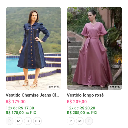
REF 2226
REF 2224
Vestido Chemise Jeans Clássica Serena
Vestido longo rosê
R$ 179,00
R$ 209,00
12x de
R$ 17,30
12x de
R$ 20,20
R$ 175,00
no PIX
R$ 205,00
no PIX
P
G
M
G
GG
P
M