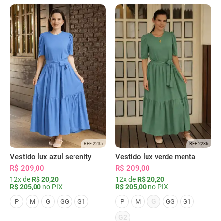
REF 2235
REF 2236
Vestido lux azul serenity
Vestido lux verde menta
R$ 209,00
R$ 209,00
12x de
R$ 20,20
12x de
R$ 20,20
R$ 205,00
no PIX
R$ 205,00
no PIX
G
P
M
G
GG
G1
P
M
GG
G1
G2