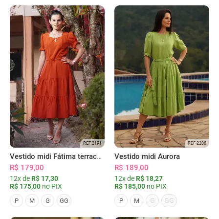
REF 2191
REF 2208
Vestido midi Fátima terracota
Vestido midi Aurora
R$ 179,00
R$ 189,00
12x de
R$ 17,30
12x de
R$ 18,27
R$ 175,00
no PIX
R$ 185,00
no PIX
G
GG
P
M
G
GG
P
M