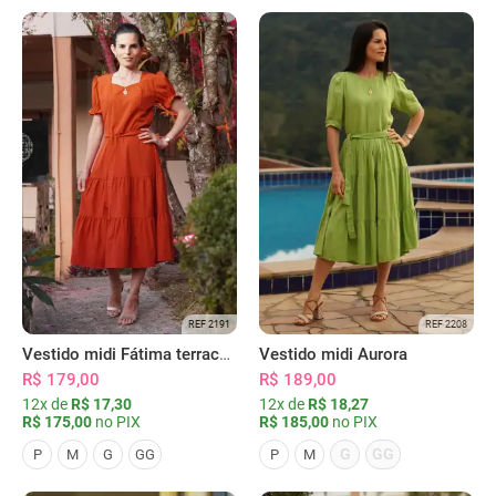
REF 2191
REF 2208
Vestido midi Fátima terracota
Vestido midi Aurora
R$ 179,00
R$ 189,00
12x de
R$ 17,30
12x de
R$ 18,27
R$ 175,00
no PIX
R$ 185,00
no PIX
G
GG
P
M
G
GG
P
M