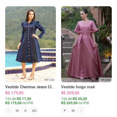
REF 2226
REF 2224
Vestido Chemise Jeans Clássica Serena
Vestido longo rosê
R$ 179,00
R$ 209,00
12x de
R$ 17,30
12x de
R$ 20,20
R$ 175,00
no PIX
R$ 205,00
no PIX
P
G
M
G
GG
P
M