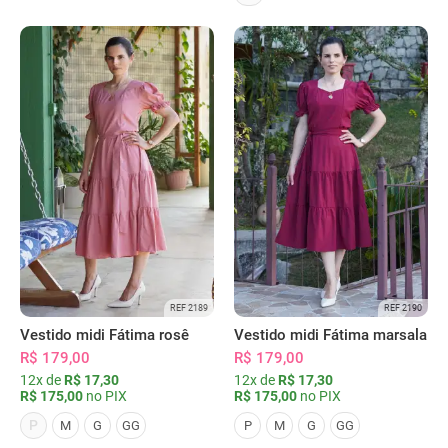
REF 2189
REF 2190
Vestido midi Fátima rosê
Vestido midi Fátima marsala
R$ 179,00
R$ 179,00
12x de
R$ 17,30
12x de
R$ 17,30
R$ 175,00
no PIX
R$ 175,00
no PIX
P
M
G
GG
P
M
G
GG