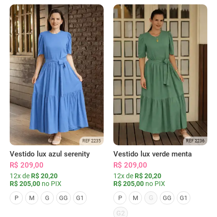
REF 2235
REF 2236
Vestido lux azul serenity
Vestido lux verde menta
R$ 209,00
R$ 209,00
12x de
R$ 20,20
12x de
R$ 20,20
R$ 205,00
no PIX
R$ 205,00
no PIX
G
P
M
G
GG
G1
P
M
GG
G1
G2