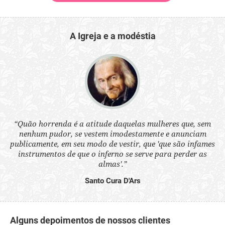
A Igreja e a modéstia
 a
“Quão horrenda é a atitude daquelas mulheres que, sem
“N
s
nenhum pudor, se vestem imodestamente e anunciam
q
ne.
publicamente, em seu modo de vestir, que 'que são infames
ou
instrumentos de que o inferno se serve para perder as
aq
almas'.”
Santo Cura D'Ars
Alguns depoimentos de nossos clientes