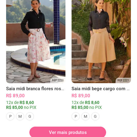
REF 2220
REF 2221
Saia midi branca flores rosas com bolsos
Saia midi bege cargo com bolsos
R$ 89,00
R$ 89,00
12x de
R$ 8,60
12x de
R$ 8,60
R$ 85,00
no PIX
R$ 85,00
no PIX
P
M
G
P
M
G
Ver mais produtos