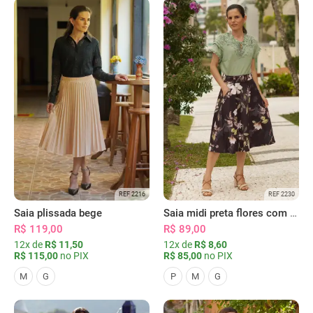
REF 2216
REF 2230
Saia plissada bege
Saia midi preta flores com bolsos
R$ 119,00
R$ 89,00
12x de
R$ 11,50
12x de
R$ 8,60
R$ 115,00
no PIX
R$ 85,00
no PIX
M
G
P
M
G