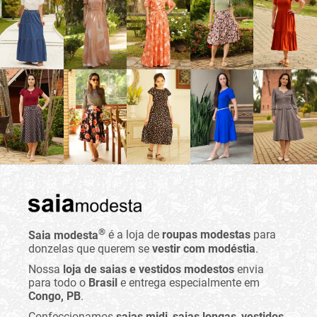
®
Saia modesta
é a loja de
roupas modestas
para
donzelas que querem se
vestir com modéstia
.
Nossa
loja de saias e vestidos modestos
envia
para todo o
Brasil
e entrega especialmente em
Congo, PB
.
Confeccionamos
saias midi
,
saias longas
,
vestidos