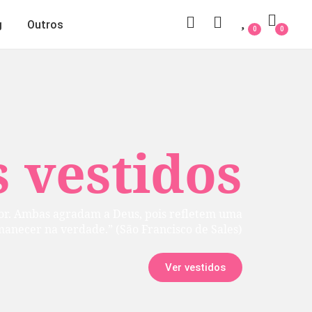
g
Outros
0
0
 vestidos
rior. Ambas agradam a Deus, pois refletem uma
manecer na verdade.” (São Francisco de Sales)
Ver vestidos