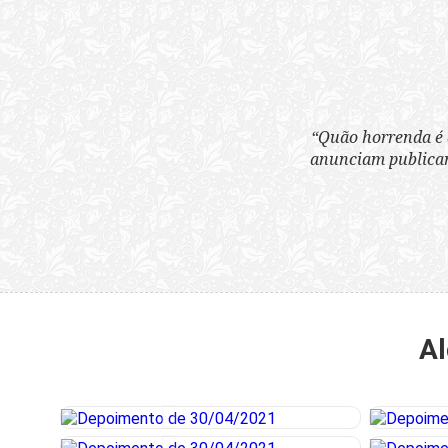
“Quão horrenda é 
anunciam publicame
Al