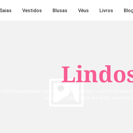
Saias
Vestidos
Blusas
Véus
Livros
Blo
Lindos
mãs inseparáveis: uma cuida do exterior, a outra do inte
alma que não busca ser vista, mas per