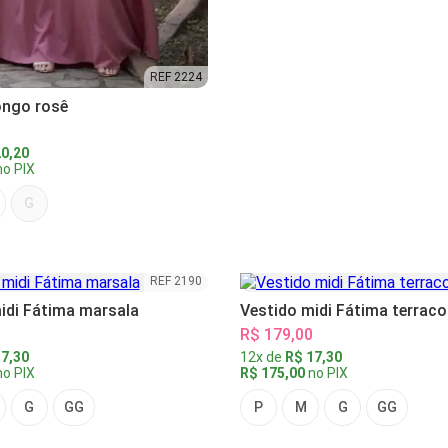
REF 2224
ongo rosê
0,20
o PIX
G
REF 2190
idi Fátima marsala
Vestido midi Fátima terraco
R$ 179,00
7,30
12x de
R$ 17,30
o PIX
R$ 175,00
no PIX
G
GG
P
M
G
GG