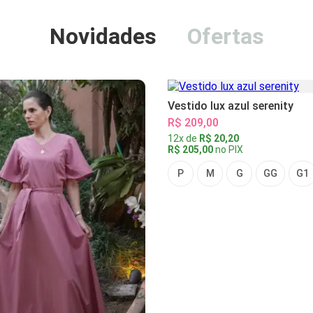
Novidades
Ofertas
Vestido lux azul serenity
R$ 209,00
12x de
R$ 20,20
R$ 205,00
no PIX
P
M
G
GG
G1