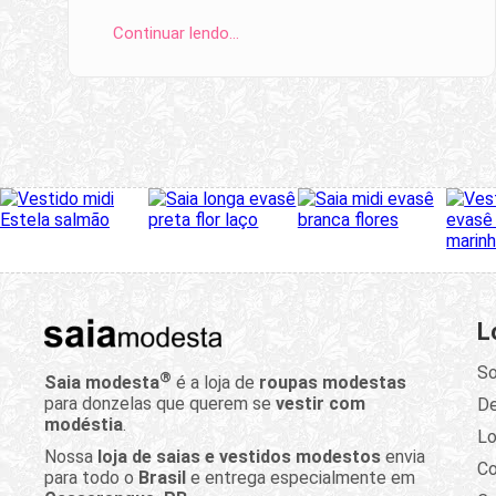
Continuar lendo…
L
So
®
Saia modesta
é a loja de
roupas modestas
para donzelas que querem se
vestir com
D
modéstia
.
Lo
Nossa
loja de saias e vestidos modestos
envia
C
para todo o
Brasil
e entrega especialmente em