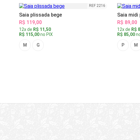
REF 2216
Saia plissada bege
Saia midi
R$ 119,00
R$ 89,00
12x de
R$ 11,50
12x de
R$ 8
R$ 115,00
no PIX
R$ 85,00
no
M
G
P
M