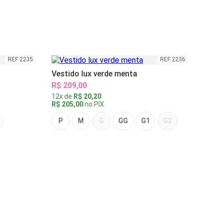
REF 2235
REF 2236
Vestido lux verde menta
R$ 209,00
12x de
R$ 20,20
R$ 205,00
no PIX
P
M
G
GG
G1
G2