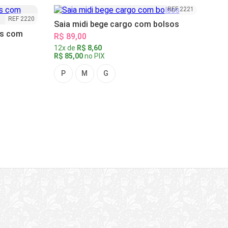
REF 2221
REF 2220
Saia midi bege cargo com bolsos
as com
R$ 89,00
12x de
R$ 8,60
R$ 85,00
no PIX
P
M
G