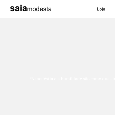
Loja
“A modéstia e a humildade são como duas ir