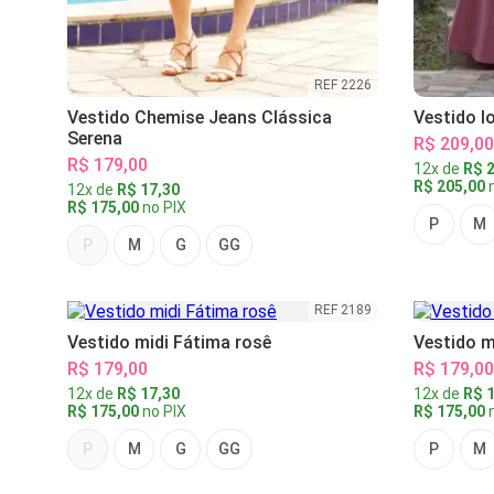
REF 2226
Vestido Chemise Jeans Clássica
Vestido l
Serena
R$ 209,00
R$ 179,00
12x de
R$ 2
R$ 205,00
n
12x de
R$ 17,30
R$ 175,00
no PIX
P
M
P
M
G
GG
REF 2189
Vestido midi Fátima rosê
Vestido m
R$ 179,00
R$ 179,00
12x de
R$ 17,30
12x de
R$ 1
R$ 175,00
no PIX
R$ 175,00
n
P
M
G
GG
P
M