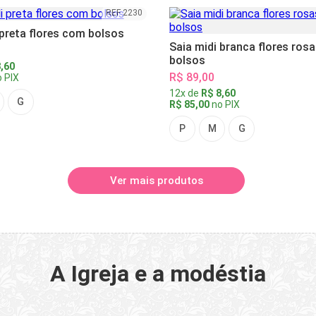
REF 2230
 preta flores com bolsos
Saia midi branca flores ros
bolsos
,60
R$ 89,00
 PIX
12x de
R$ 8,60
G
R$ 85,00
no PIX
P
M
G
Ver mais produtos
A Igreja e a modéstia