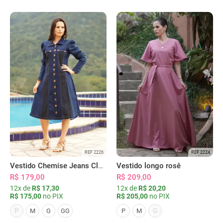
REF 2226
REF 2224
Vestido Chemise Jeans Clássica Serena
Vestido longo rosê
R$ 179,00
R$ 209,00
12x de
R$ 17,30
12x de
R$ 20,20
R$ 175,00
no PIX
R$ 205,00
no PIX
P
G
M
G
GG
P
M