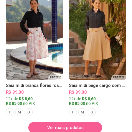
REF 2220
REF 2221
Saia midi branca flores rosas com bolsos
Saia midi bege cargo com bolsos
R$ 89,00
R$ 89,00
12x de
R$ 8,60
12x de
R$ 8,60
R$ 85,00
no PIX
R$ 85,00
no PIX
P
M
G
P
M
G
Ver mais produtos