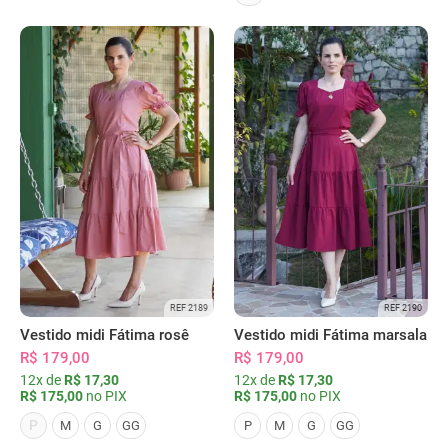
REF 2189
REF 2190
Vestido midi Fátima rosê
Vestido midi Fátima marsala
R$ 179,00
R$ 179,00
12x de
R$ 17,30
12x de
R$ 17,30
R$ 175,00
no PIX
R$ 175,00
no PIX
P
M
G
GG
P
M
G
GG