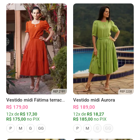
REF 2191
REF 2208
Vestido midi Fátima terracota
Vestido midi Aurora
R$ 179,00
R$ 189,00
12x de
R$ 17,30
12x de
R$ 18,27
R$ 175,00
no PIX
R$ 185,00
no PIX
G
GG
P
M
G
GG
P
M