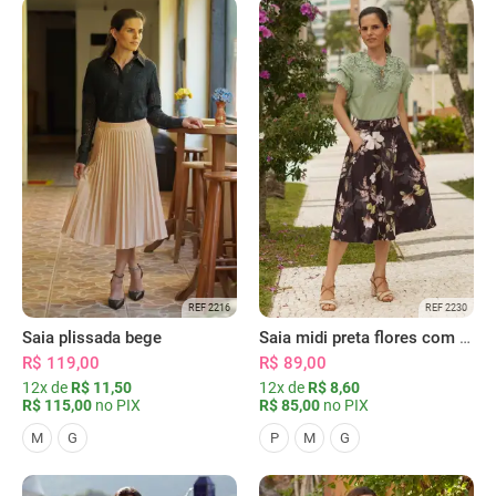
REF 2216
REF 2230
Saia plissada bege
Saia midi preta flores com bolsos
R$ 119,00
R$ 89,00
12x de
R$ 11,50
12x de
R$ 8,60
R$ 115,00
no PIX
R$ 85,00
no PIX
M
G
P
M
G