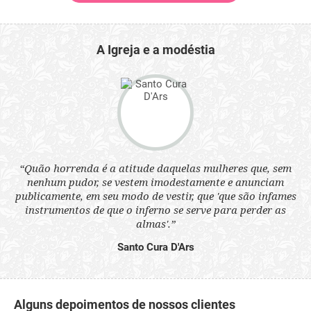
A Igreja e a modéstia
 a
“Quão horrenda é a atitude daquelas mulheres que, sem
“N
s
nenhum pudor, se vestem imodestamente e anunciam
q
ne.
publicamente, em seu modo de vestir, que 'que são infames
ou
instrumentos de que o inferno se serve para perder as
aq
almas'.”
Santo Cura D'Ars
Alguns depoimentos de nossos clientes