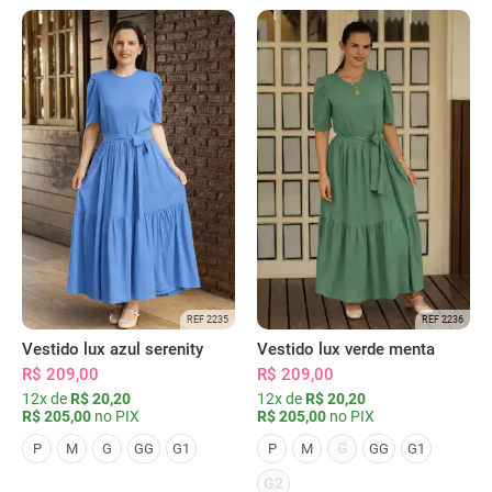
REF 2235
REF 2236
Vestido lux azul serenity
Vestido lux verde menta
R$ 209,00
R$ 209,00
12x de
R$ 20,20
12x de
R$ 20,20
R$ 205,00
no PIX
R$ 205,00
no PIX
G
P
M
G
GG
G1
P
M
GG
G1
G2