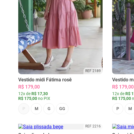
REF 2189
Vestido midi Fátima rosê
Vestido m
R$ 179,00
R$ 179,00
12x de
R$ 17,30
12x de
R$ 1
R$ 175,00
no PIX
R$ 175,00
n
P
M
G
GG
P
M
REF 2216