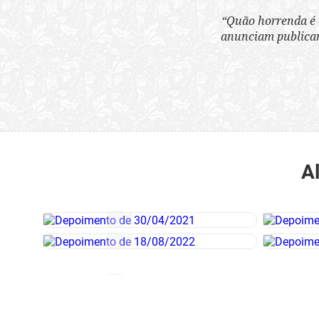
“Quão horrenda é 
anunciam publicame
A