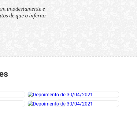
tem imodestamente e
tos de que o inferno
es