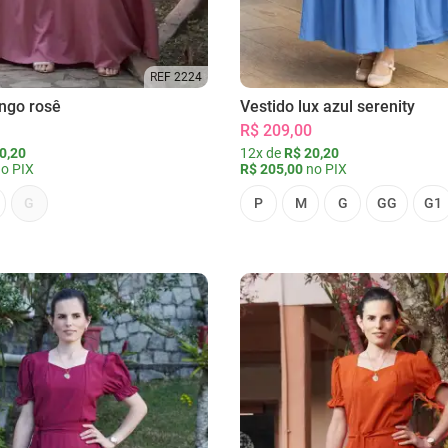
REF 2224
ongo rosê
Vestido lux azul serenity
R$ 209,00
0,20
12x de
R$ 20,20
o PIX
R$ 205,00
no PIX
G
P
M
G
GG
G1