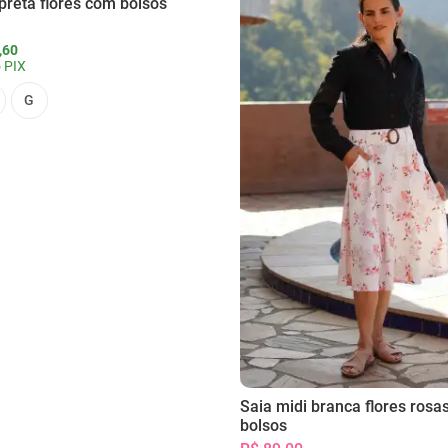
preta flores com bolsos
,60
 PIX
G
Saia midi branca flores rosa
bolsos