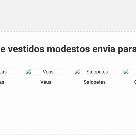
s e vestidos modestos envia par
as
Véus
Salopetes