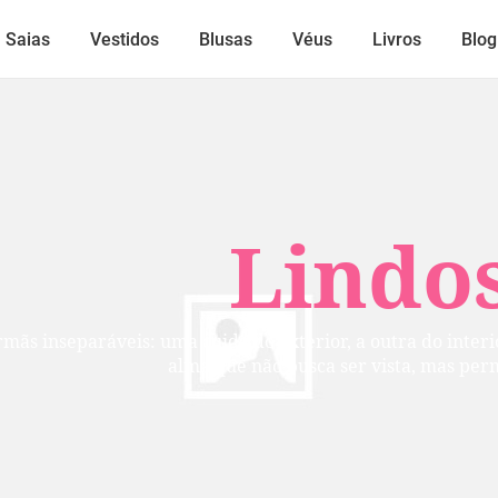
Saias
Vestidos
Blusas
Véus
Livros
Blog
Lindos
mãs inseparáveis: uma cuida do exterior, a outra do inte
alma que não busca ser vista, mas per