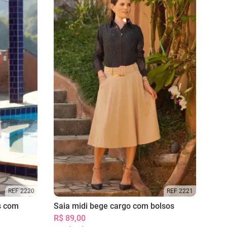
REF 2220
REF 2221
s com
Saia midi bege cargo com bolsos
R$ 89,00