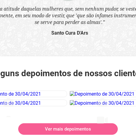
a atitude daquelas mulheres que, sem nenhum pudor, se ves
nte, em seu modo de vestir, que 'que são infames instrumen
se serve para perder as almas'.”
Santo Cura D'Ars
lguns depoimentos de nossos client
Ver mais depoimentos