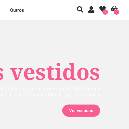
Outros
0
0
 vestidos
rior. Ambas agradam a Deus, pois refletem uma
manecer na verdade.” (São Francisco de Sales)
Ver vestidos