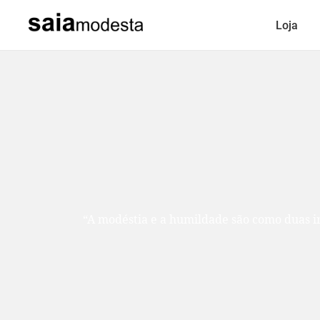
Loja
“A modéstia e a humildade são como duas ir