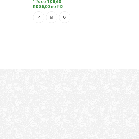
12x de
R$ 8,60
R$ 85,00
no PIX
P
M
G