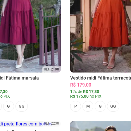
REF 2190
idi Fátima marsala
Vestido midi Fátima terracot
R$ 179,00
7,30
12x de
R$ 17,30
o PIX
R$ 175,00
no PIX
G
GG
P
M
G
GG
REF 2230