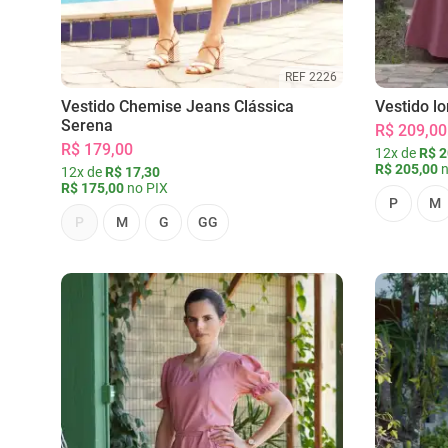
REF 2226
Vestido Chemise Jeans Clássica
Vestido l
Serena
R$ 209,00
R$ 179,00
12x de
R$ 2
R$ 205,00
n
12x de
R$ 17,30
R$ 175,00
no PIX
P
M
P
M
G
GG