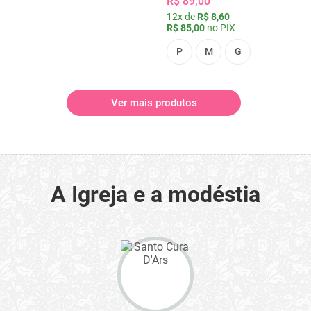
R$ 89,00
12x de
R$ 8,60
R$ 85,00
no PIX
P
M
G
Ver mais produtos
A Igreja e a modéstia