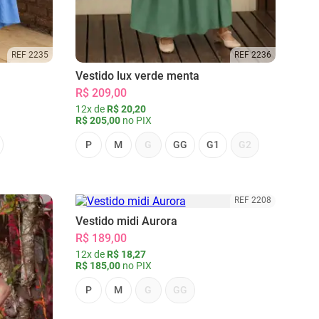
REF 2235
REF 2236
Vestido lux verde menta
R$ 209,00
12x de
R$ 20,20
R$ 205,00
no PIX
P
M
G
GG
G1
G2
REF 2208
Vestido midi Aurora
R$ 189,00
12x de
R$ 18,27
R$ 185,00
no PIX
P
M
G
GG