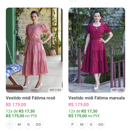
REF 2189
REF 2190
Vestido midi Fátima rosê
Vestido midi Fátima marsala
R$ 179,00
R$ 179,00
12x de
R$ 17,30
12x de
R$ 17,30
R$ 175,00
no PIX
R$ 175,00
no PIX
P
M
G
GG
P
M
G
GG