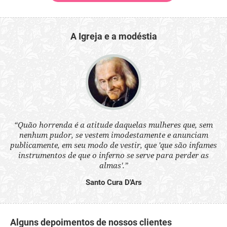
A Igreja e a modéstia
 a
“Quão horrenda é a atitude daquelas mulheres que, sem
“N
s
nenhum pudor, se vestem imodestamente e anunciam
q
ne.
publicamente, em seu modo de vestir, que 'que são infames
ou
instrumentos de que o inferno se serve para perder as
aq
almas'.”
Santo Cura D'Ars
Alguns depoimentos de nossos clientes