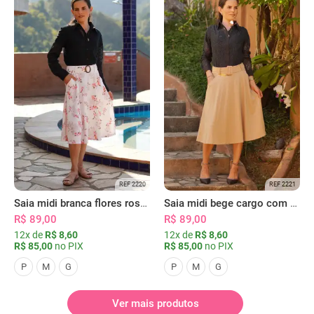
REF 2220
REF 2221
Saia midi branca flores rosas com bolsos
Saia midi bege cargo com bolsos
R$ 89,00
R$ 89,00
12x de
R$ 8,60
12x de
R$ 8,60
R$ 85,00
no PIX
R$ 85,00
no PIX
P
M
G
P
M
G
Ver mais produtos