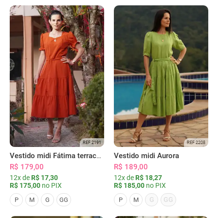
REF 2191
REF 2208
Vestido midi Fátima terracota
Vestido midi Aurora
R$ 179,00
R$ 189,00
12x de
R$ 17,30
12x de
R$ 18,27
R$ 175,00
no PIX
R$ 185,00
no PIX
G
GG
P
M
G
GG
P
M