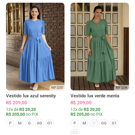
REF 2235
REF 2236
Vestido lux azul serenity
Vestido lux verde menta
R$ 209,00
R$ 209,00
12x de
R$ 20,20
12x de
R$ 20,20
R$ 205,00
no PIX
R$ 205,00
no PIX
G
P
M
G
GG
G1
P
M
GG
G1
G2