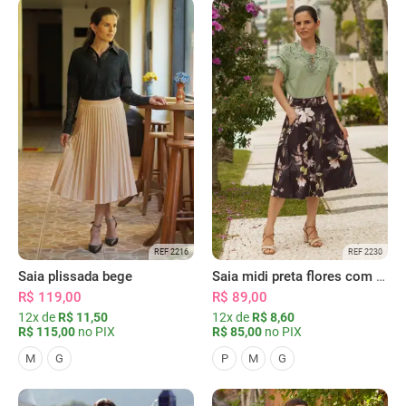
REF 2216
REF 2230
Saia plissada bege
Saia midi preta flores com bolsos
R$ 119,00
R$ 89,00
12x de
R$ 11,50
12x de
R$ 8,60
R$ 115,00
no PIX
R$ 85,00
no PIX
M
G
P
M
G