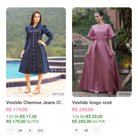
REF 2226
REF 2224
Vestido Chemise Jeans Clássica Serena
Vestido longo rosê
R$ 179,00
R$ 209,00
12x de
R$ 17,30
12x de
R$ 20,20
R$ 175,00
no PIX
R$ 205,00
no PIX
P
G
M
G
GG
P
M