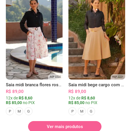
REF 2220
REF 2221
Saia midi branca flores rosas com bolsos
Saia midi bege cargo com bolsos
R$ 89,00
R$ 89,00
12x de
R$ 8,60
12x de
R$ 8,60
R$ 85,00
no PIX
R$ 85,00
no PIX
P
M
G
P
M
G
Ver mais produtos