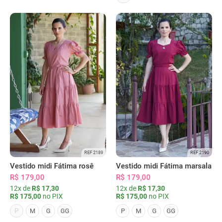
REF 2189
REF 2190
Vestido midi Fátima rosê
Vestido midi Fátima marsala
R$ 179,00
R$ 179,00
12x de
R$ 17,30
12x de
R$ 17,30
R$ 175,00
no PIX
R$ 175,00
no PIX
P
M
G
GG
P
M
G
GG