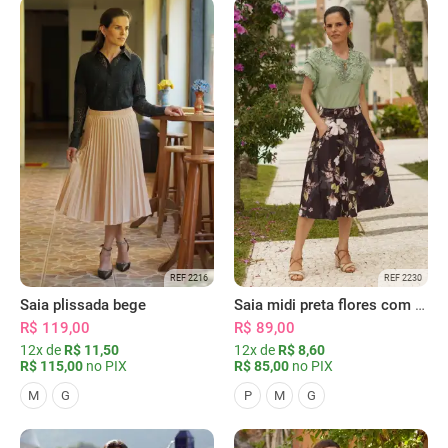
REF 2216
REF 2230
Saia plissada bege
Saia midi preta flores com bolsos
R$ 119,00
R$ 89,00
12x de
R$ 11,50
12x de
R$ 8,60
R$ 115,00
no PIX
R$ 85,00
no PIX
M
G
P
M
G