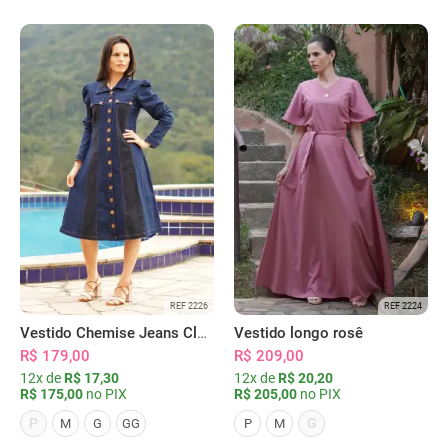
REF 2226
REF 2224
Vestido Chemise Jeans Clássica Serena
Vestido longo rosê
R$ 179,00
R$ 209,00
12x de
R$ 17,30
12x de
R$ 20,20
R$ 175,00
no PIX
R$ 205,00
no PIX
P
G
M
G
GG
P
M