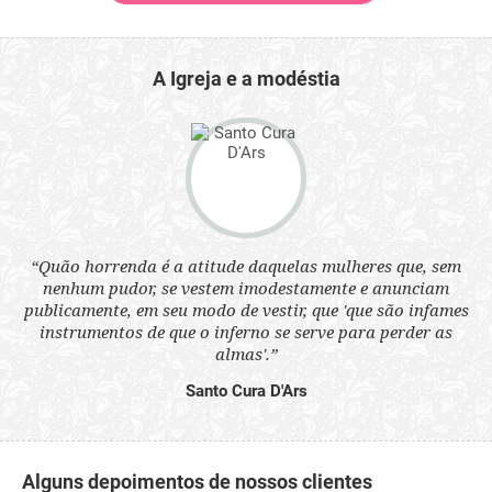
A Igreja e a modéstia
 a
“Quão horrenda é a atitude daquelas mulheres que, sem
“N
s
nenhum pudor, se vestem imodestamente e anunciam
q
ne.
publicamente, em seu modo de vestir, que 'que são infames
ou
instrumentos de que o inferno se serve para perder as
aq
almas'.”
Santo Cura D'Ars
Alguns depoimentos de nossos clientes