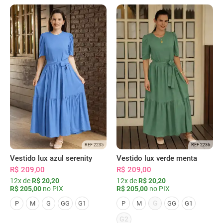
REF 2235
REF 2236
Vestido lux azul serenity
Vestido lux verde menta
R$ 209,00
R$ 209,00
12x de
R$ 20,20
12x de
R$ 20,20
R$ 205,00
no PIX
R$ 205,00
no PIX
G
P
M
G
GG
G1
P
M
GG
G1
G2