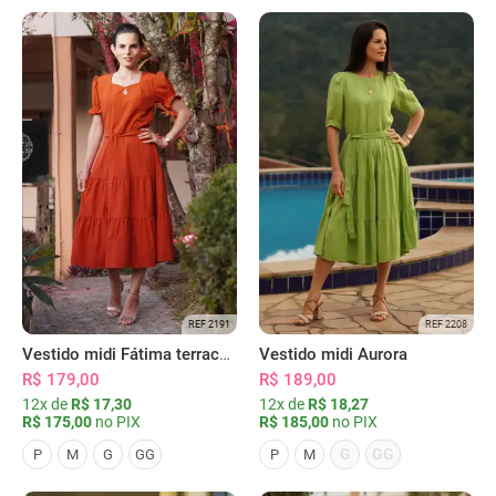
REF 2191
REF 2208
Vestido midi Fátima terracota
Vestido midi Aurora
R$ 179,00
R$ 189,00
12x de
R$ 17,30
12x de
R$ 18,27
R$ 175,00
no PIX
R$ 185,00
no PIX
G
GG
P
M
G
GG
P
M