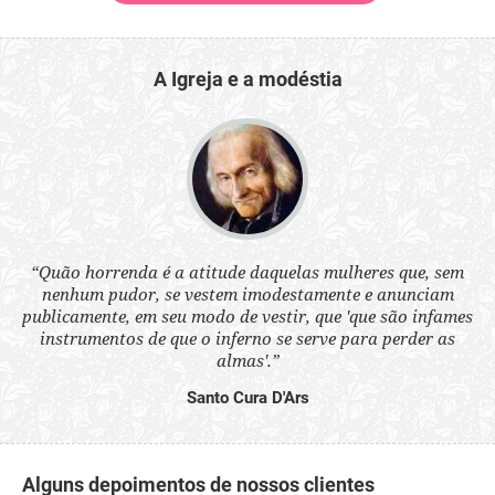
A Igreja e a modéstia
 a
“Quão horrenda é a atitude daquelas mulheres que, sem
“N
s
nenhum pudor, se vestem imodestamente e anunciam
q
ne.
publicamente, em seu modo de vestir, que 'que são infames
ou
instrumentos de que o inferno se serve para perder as
aq
almas'.”
Santo Cura D'Ars
Alguns depoimentos de nossos clientes