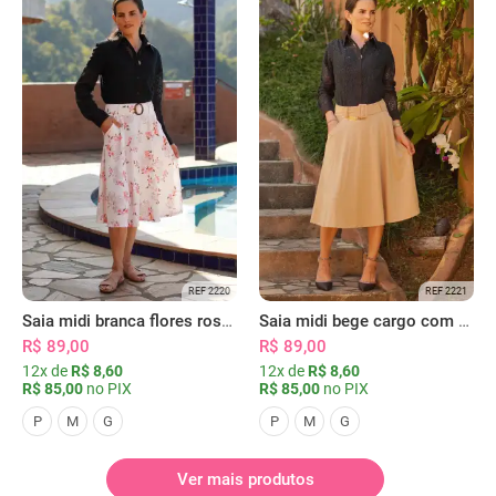
REF 2220
REF 2221
Saia midi branca flores rosas com bolsos
Saia midi bege cargo com bolsos
R$ 89,00
R$ 89,00
12x de
R$ 8,60
12x de
R$ 8,60
R$ 85,00
no PIX
R$ 85,00
no PIX
P
M
G
P
M
G
Ver mais produtos