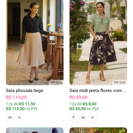
REF 2216
REF 2230
Saia plissada bege
Saia midi preta flores com bolsos
R$ 119,00
R$ 89,00
12x de
R$ 11,50
12x de
R$ 8,60
R$ 115,00
no PIX
R$ 85,00
no PIX
M
G
P
M
G