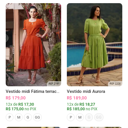
REF 2191
REF 2208
Vestido midi Fátima terracota
Vestido midi Aurora
R$ 179,00
R$ 189,00
12x de
R$ 17,30
12x de
R$ 18,27
R$ 175,00
no PIX
R$ 185,00
no PIX
G
GG
P
M
G
GG
P
M