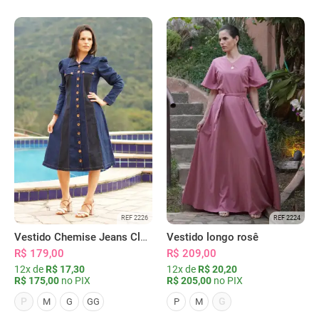
REF 2226
REF 2224
Vestido Chemise Jeans Clássica Serena
Vestido longo rosê
R$ 179,00
R$ 209,00
12x de
R$ 17,30
12x de
R$ 20,20
R$ 175,00
no PIX
R$ 205,00
no PIX
P
G
M
G
GG
P
M