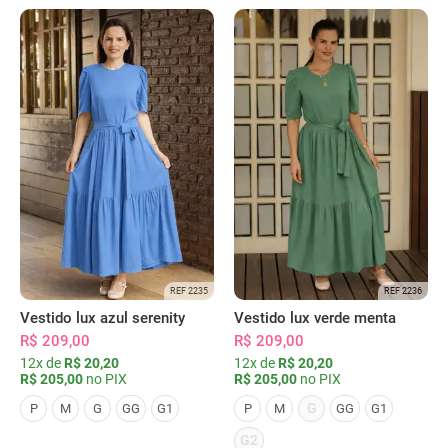
REF 2235
REF 2236
Vestido lux azul serenity
Vestido lux verde menta
R$ 209,00
R$ 209,00
12x de
R$ 20,20
12x de
R$ 20,20
R$ 205,00
no PIX
R$ 205,00
no PIX
G
P
M
G
GG
G1
P
M
GG
G1
G2