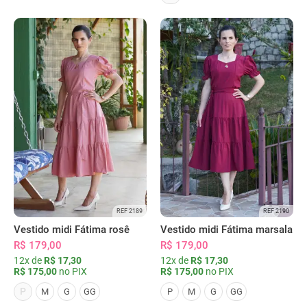
REF 2189
REF 2190
Vestido midi Fátima rosê
Vestido midi Fátima marsala
R$ 179,00
R$ 179,00
12x de
R$ 17,30
12x de
R$ 17,30
R$ 175,00
no PIX
R$ 175,00
no PIX
P
M
G
GG
P
M
G
GG