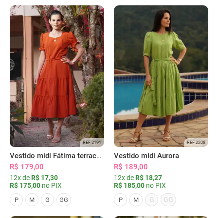
REF 2191
REF 2208
Vestido midi Fátima terracota
Vestido midi Aurora
R$ 179,00
R$ 189,00
12x de
R$ 17,30
12x de
R$ 18,27
R$ 175,00
no PIX
R$ 185,00
no PIX
G
GG
P
M
G
GG
P
M