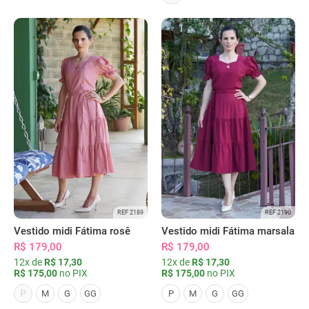
REF 2189
REF 2190
Vestido midi Fátima rosê
Vestido midi Fátima marsala
R$ 179,00
R$ 179,00
12x de
R$ 17,30
12x de
R$ 17,30
R$ 175,00
no PIX
R$ 175,00
no PIX
P
M
G
GG
P
M
G
GG