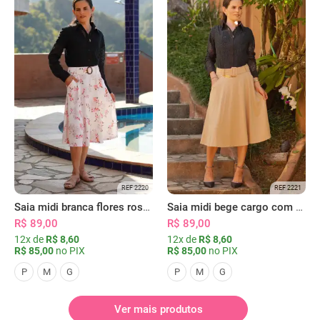
REF 2220
REF 2221
Saia midi branca flores rosas com bolsos
Saia midi bege cargo com bolsos
R$ 89,00
R$ 89,00
12x de
R$ 8,60
12x de
R$ 8,60
R$ 85,00
no PIX
R$ 85,00
no PIX
P
M
G
P
M
G
Ver mais produtos