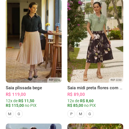
REF 2216
REF 2230
Saia plissada bege
Saia midi preta flores com bolsos
R$ 119,00
R$ 89,00
12x de
R$ 11,50
12x de
R$ 8,60
R$ 115,00
no PIX
R$ 85,00
no PIX
M
G
P
M
G