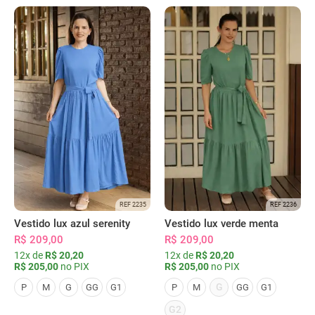
REF 2235
REF 2236
Vestido lux azul serenity
Vestido lux verde menta
R$ 209,00
R$ 209,00
12x de
R$ 20,20
12x de
R$ 20,20
R$ 205,00
no PIX
R$ 205,00
no PIX
G
P
M
G
GG
G1
P
M
GG
G1
G2