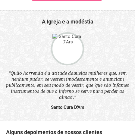
A Igreja e a modéstia
 a
“Quão horrenda é a atitude daquelas mulheres que, sem
“N
s
nenhum pudor, se vestem imodestamente e anunciam
q
ne.
publicamente, em seu modo de vestir, que 'que são infames
ou
instrumentos de que o inferno se serve para perder as
aq
almas'.”
Santo Cura D'Ars
Alguns depoimentos de nossos clientes