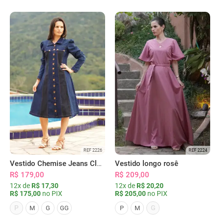
REF 2226
REF 2224
Vestido Chemise Jeans Clássica Serena
Vestido longo rosê
R$ 179,00
R$ 209,00
12x de
R$ 17,30
12x de
R$ 20,20
R$ 175,00
no PIX
R$ 205,00
no PIX
P
G
M
G
GG
P
M