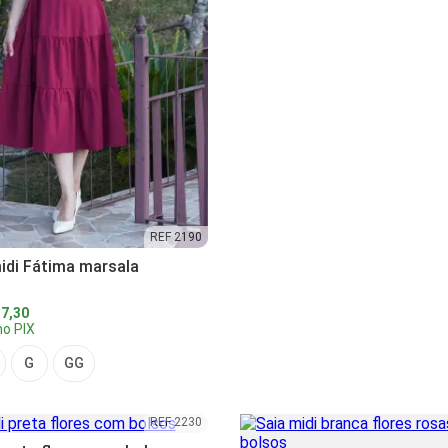
REF 2190
idi Fátima marsala
7,30
o PIX
G
GG
REF 2230