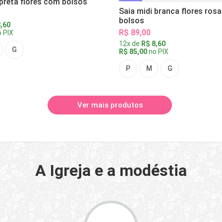
 preta flores com bolsos
Saia midi branca flores ros
bolsos
,60
R$ 89,00
 PIX
12x de
R$ 8,60
G
R$ 85,00
no PIX
P
M
G
Ver mais produtos
A Igreja e a modéstia