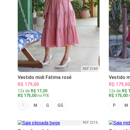
REF 2189
Vestido midi Fátima rosê
Vestido m
R$ 179,00
R$ 179,00
12x de
R$ 17,30
12x de
R$ 1
R$ 175,00
no PIX
R$ 175,00
n
P
M
G
GG
P
M
REF 2216