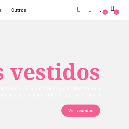
g
Outros
0
0
 vestidos
rior. Ambas agradam a Deus, pois refletem uma
manecer na verdade.” (São Francisco de Sales)
Ver vestidos