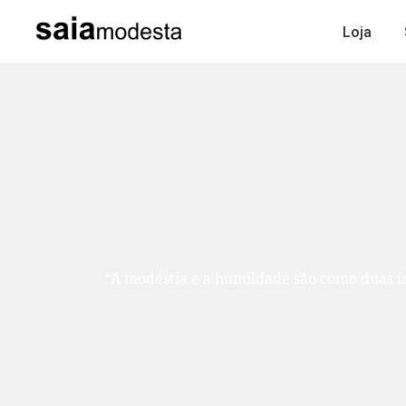
Loja
“A modéstia e a humildade são como duas ir