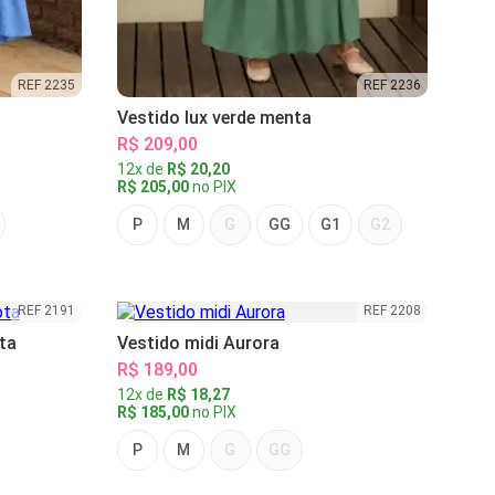
REF 2235
REF 2236
Vestido lux verde menta
R$ 209,00
12x de
R$ 20,20
R$ 205,00
no PIX
P
M
G
GG
G1
G2
REF 2191
REF 2208
ta
Vestido midi Aurora
R$ 189,00
12x de
R$ 18,27
R$ 185,00
no PIX
P
M
G
GG