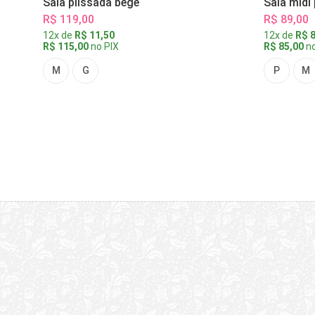
Saia plissada bege
Saia midi
R$ 119,00
R$ 89,00
12x de
R$ 11,50
12x de
R$ 8
R$ 115,00
no PIX
R$ 85,00
no
M
G
P
M