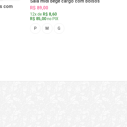
Saia midi bege cargo com bolsos
as com
R$ 89,00
12x de
R$ 8,60
R$ 85,00
no PIX
P
M
G