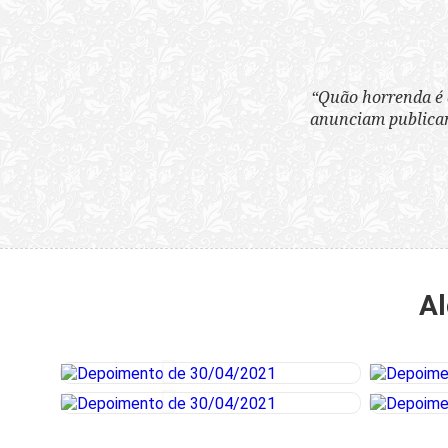
“Quão horrenda é 
anunciam publicame
Al