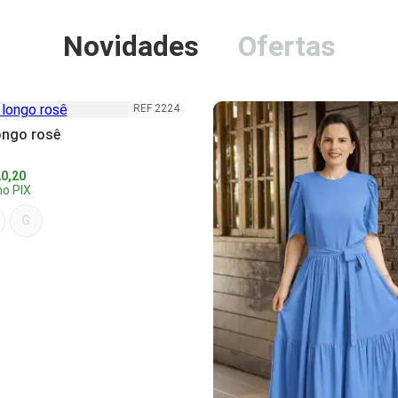
Novidades
Ofertas
REF 2224
ongo rosê
0,20
o PIX
G