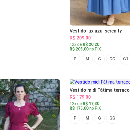
Vestido lux azul serenity
R$ 209,00
12x de
R$ 20,20
R$ 205,00
no PIX
P
M
G
GG
G1
Vestido midi Fátima terraco
R$ 179,00
12x de
R$ 17,30
R$ 175,00
no PIX
P
M
G
GG