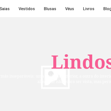
Saias
Vestidos
Blusas
Véus
Livros
Blo
Lindos
mãs inseparáveis: uma cuida do exterior, a outra do inte
alma que não busca ser vista, mas per