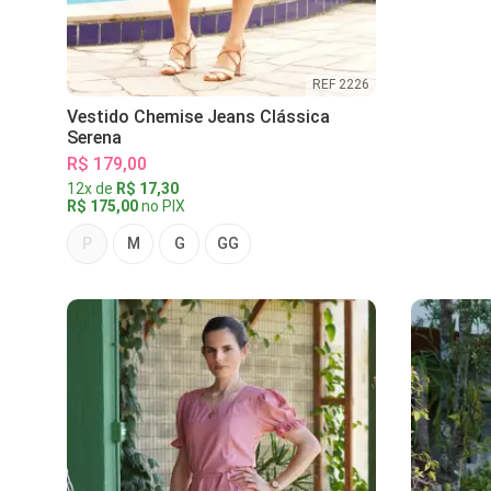
REF 2226
Vestido Chemise Jeans Clássica
Serena
R$ 179,00
12x de
R$ 17,30
R$ 175,00
no PIX
P
M
G
GG