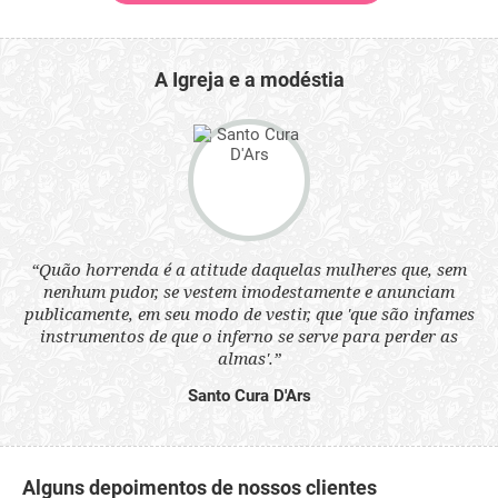
A Igreja e a modéstia
 a
“Quão horrenda é a atitude daquelas mulheres que, sem
“N
s
nenhum pudor, se vestem imodestamente e anunciam
q
ne.
publicamente, em seu modo de vestir, que 'que são infames
ou
instrumentos de que o inferno se serve para perder as
aq
almas'.”
Santo Cura D'Ars
Alguns depoimentos de nossos clientes