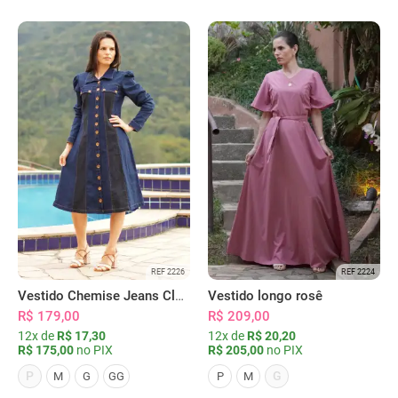
REF 2226
REF 2224
Vestido Chemise Jeans Clássica Serena
Vestido longo rosê
R$ 179,00
R$ 209,00
12x de
R$ 17,30
12x de
R$ 20,20
R$ 175,00
no PIX
R$ 205,00
no PIX
P
G
M
G
GG
P
M