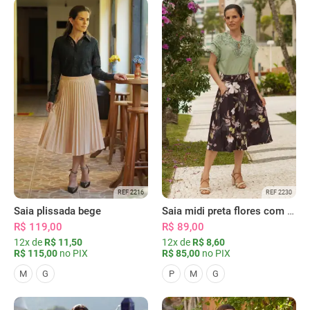
REF 2216
REF 2230
Saia plissada bege
Saia midi preta flores com bolsos
R$ 119,00
R$ 89,00
12x de
R$ 11,50
12x de
R$ 8,60
R$ 115,00
no PIX
R$ 85,00
no PIX
M
G
P
M
G