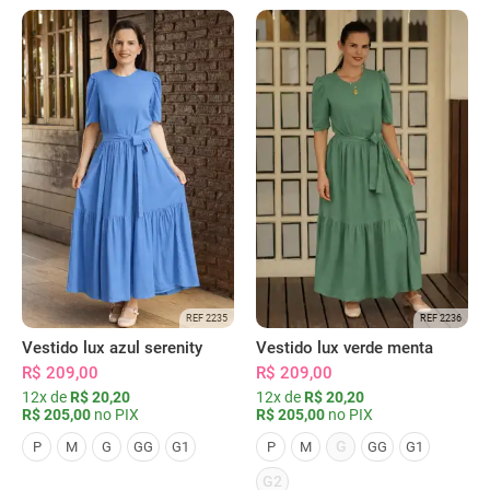
REF 2235
REF 2236
Vestido lux azul serenity
Vestido lux verde menta
R$ 209,00
R$ 209,00
12x de
R$ 20,20
12x de
R$ 20,20
R$ 205,00
no PIX
R$ 205,00
no PIX
G
P
M
G
GG
G1
P
M
GG
G1
G2