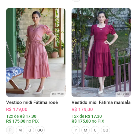
REF 2189
REF 2190
Vestido midi Fátima rosê
Vestido midi Fátima marsala
R$ 179,00
R$ 179,00
12x de
R$ 17,30
12x de
R$ 17,30
R$ 175,00
no PIX
R$ 175,00
no PIX
P
M
G
GG
P
M
G
GG