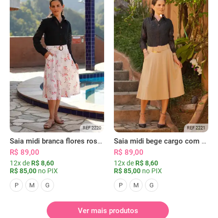
REF 2220
REF 2221
Saia midi branca flores rosas com bolsos
Saia midi bege cargo com bolsos
R$ 89,00
R$ 89,00
12x de
R$ 8,60
12x de
R$ 8,60
R$ 85,00
no PIX
R$ 85,00
no PIX
P
M
G
P
M
G
Ver mais produtos