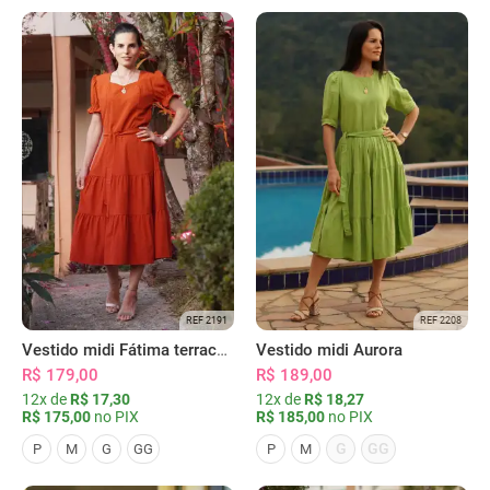
REF 2191
REF 2208
Vestido midi Fátima terracota
Vestido midi Aurora
R$ 179,00
R$ 189,00
12x de
R$ 17,30
12x de
R$ 18,27
R$ 175,00
no PIX
R$ 185,00
no PIX
G
GG
P
M
G
GG
P
M