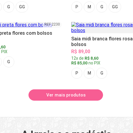
G
GG
P
M
G
GG
REF 2230
 preta flores com bolsos
Saia midi branca flores ros
bolsos
,60
R$ 89,00
 PIX
12x de
R$ 8,60
G
R$ 85,00
no PIX
P
M
G
Ver mais produtos