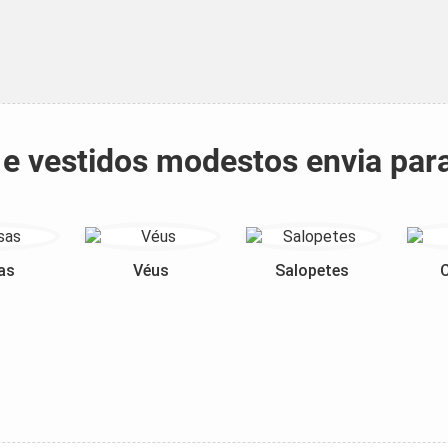
s e vestidos modestos envia pa
as
Véus
Salopetes