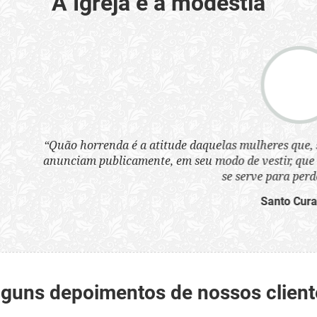
A Igreja e a modéstia
a atitude daquelas mulheres que, sem nenhum pudor, se ves
nte, em seu modo de vestir, que 'que são infames instrumen
se serve para perder as almas'.”
Santo Cura D'Ars
lguns depoimentos de nossos client