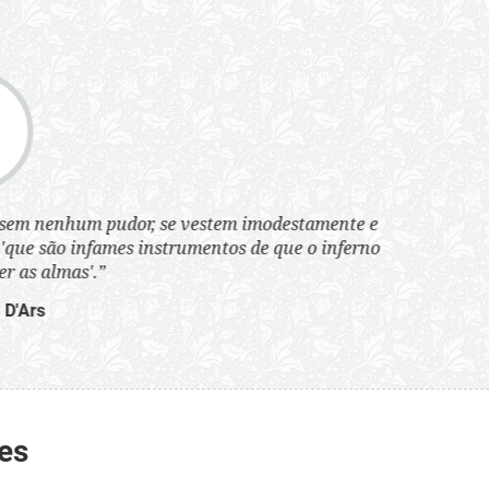
tem imodestamente e
tos de que o inferno
es