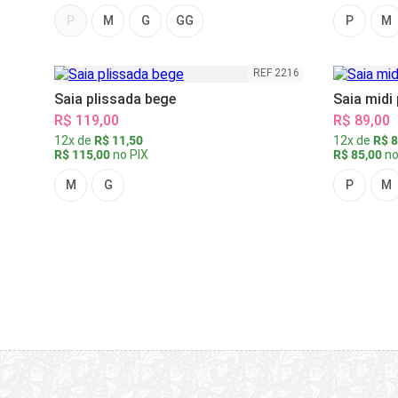
P
M
G
GG
P
M
REF 2216
Saia plissada bege
Saia midi
R$ 119,00
R$ 89,00
12x de
R$ 11,50
12x de
R$ 8
R$ 115,00
no PIX
R$ 85,00
no
M
G
P
M