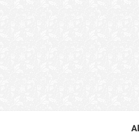
“Quão horrenda é 
anunciam publicame
A