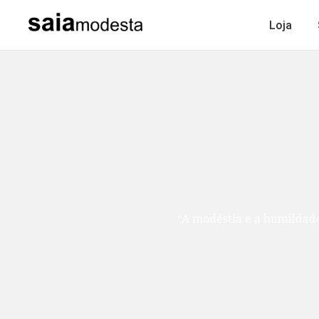
Loja
“A modéstia e a humildade são como duas ir