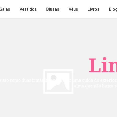
Saias
Vestidos
Blusas
Véus
Livros
Blo
Lindos
mãs inseparáveis: uma cuida do exterior, a outra do inte
alma que não busca ser vista, mas per