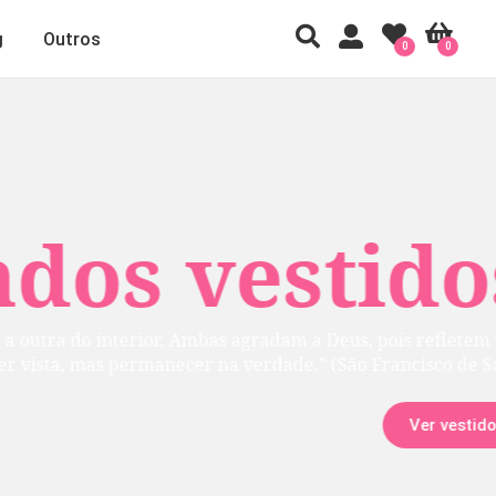
g
Outros
0
0
 vestidos
rior. Ambas agradam a Deus, pois refletem uma
manecer na verdade.” (São Francisco de Sales)
Ver vestidos