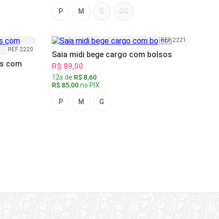
P
M
G
GG
REF 2221
REF 2220
Saia midi bege cargo com bolsos
as com
R$ 89,00
12x de
R$ 8,60
R$ 85,00
no PIX
P
M
G