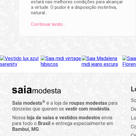
estará nas melhores condições para alcançar
a virtude. O pudor é a disposição instintiva,
natural…
Continuar lendo…
L
So
®
Saia modesta
é a loja de
roupas modestas
para
donzelas que querem se
vestir com modéstia
.
D
Nossa
loja de saias e vestidos modestos
envia
Lo
para todo o
Brasil
e entrega especialmente em
C
Bambuí, MG
.
Ce