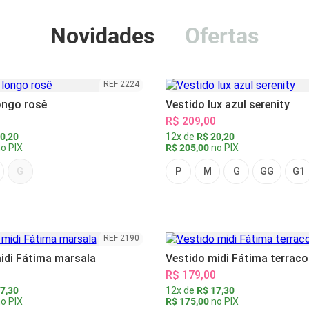
Novidades
Ofertas
REF 2224
ongo rosê
Vestido lux azul serenity
R$ 209,00
0,20
12x de
R$ 20,20
o PIX
R$ 205,00
no PIX
G
P
M
G
GG
G1
REF 2190
idi Fátima marsala
Vestido midi Fátima terraco
R$ 179,00
7,30
12x de
R$ 17,30
o PIX
R$ 175,00
no PIX