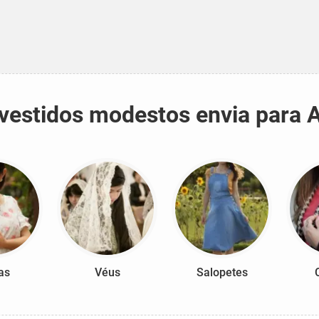
e vestidos modestos envia para 
as
Véus
Salopetes