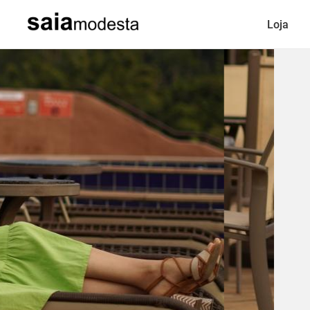
Loja
“A modéstia e a humildade são como duas ir