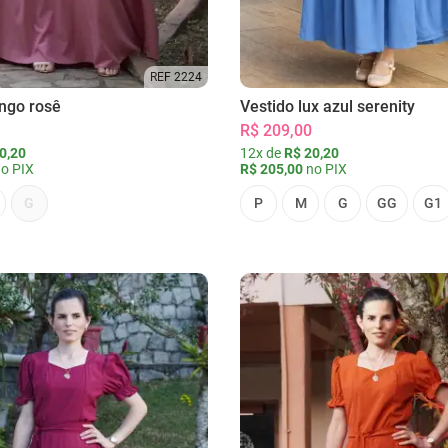
REF 2224
ongo rosê
Vestido lux azul serenity
R$ 209,00
0,20
12x de
R$ 20,20
o PIX
R$ 205,00
no PIX
G
P
M
G
GG
G1