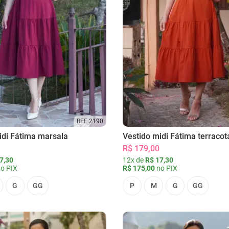
REF 2190
idi Fátima marsala
Vestido midi Fátima terracot
R$ 179,00
7,30
12x de
R$ 17,30
o PIX
R$ 175,00
no PIX
G
GG
P
M
G
GG