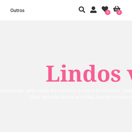
Outros
0
0
 vestidos
ior. Ambas agradam a Deus, pois refletem uma
manecer na verdade.” (São Francisco de Sales)
Ver vestidos