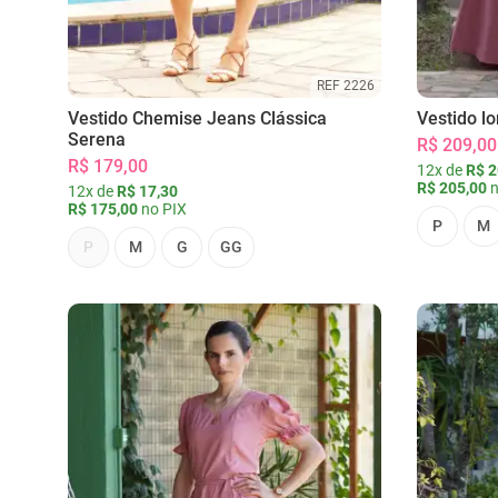
REF 2226
Vestido Chemise Jeans Clássica
Vestido l
Serena
R$ 209,00
R$ 179,00
12x de
R$ 2
R$ 205,00
n
12x de
R$ 17,30
R$ 175,00
no PIX
P
M
P
M
G
GG