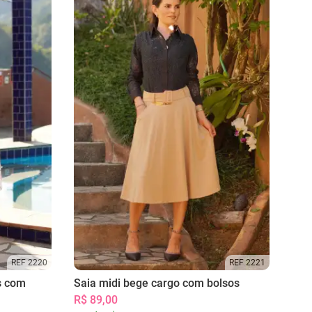
REF 2220
REF 2221
s com
Saia midi bege cargo com bolsos
R$ 89,00