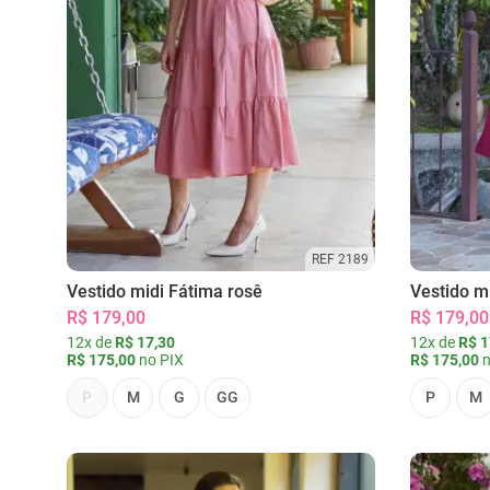
REF 2189
Vestido midi Fátima rosê
Vestido m
R$ 179,00
R$ 179,00
12x de
R$ 17,30
12x de
R$ 1
R$ 175,00
no PIX
R$ 175,00
n
P
M
G
GG
P
M