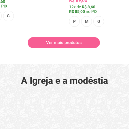
R$ 89,00
,60
 PIX
12x de
R$ 8,60
R$ 85,00
no PIX
G
P
M
G
Ver mais produtos
A Igreja e a modéstia