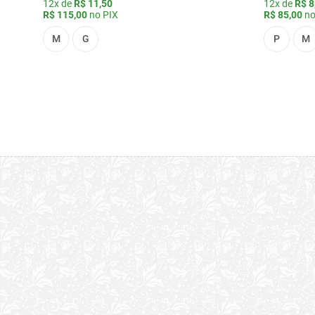
12x de
R$ 11,50
12x de
R$ 8
R$ 115,00
no PIX
R$ 85,00
no
M
G
P
M