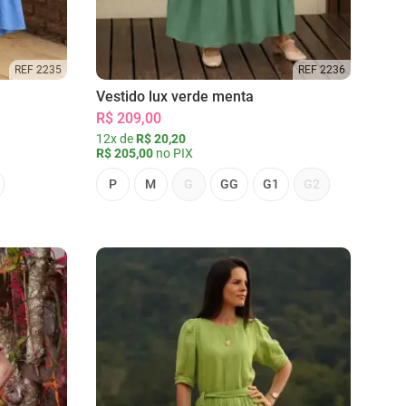
REF 2235
REF 2236
Vestido lux verde menta
R$ 209,00
12x de
R$ 20,20
R$ 205,00
no PIX
P
M
G
GG
G1
G2