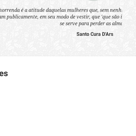
tem imodestamente e
tos de que o inferno
es