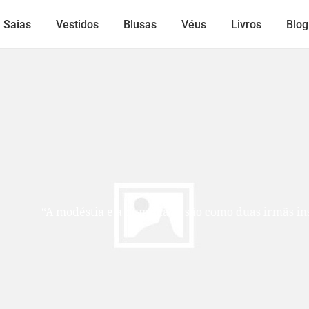
Saias
Vestidos
Blusas
Véus
Livros
Blog
Lindos
mãs inseparáveis: uma cuida do exterior, a outra do inter
alma que não busca ser vista, mas per