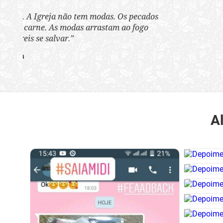
“Quão horrenda é 
anunciam publicame
A