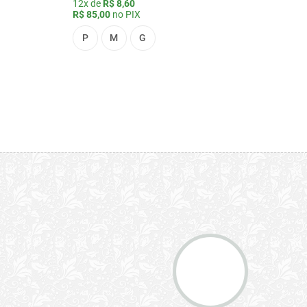
12x de
R$ 8,60
R$ 85,00
no PIX
P
M
G