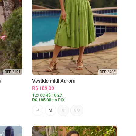
REF 2191
REF 2208
a
Vestido midi Aurora
R$ 189,00
12x de
R$ 18,27
R$ 185,00
no PIX
P
M
G
GG