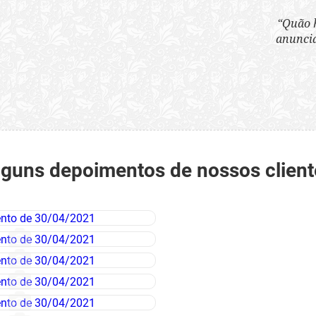
a atitude daquelas mulheres que, sem nenhum pudor, se ves
nte, em seu modo de vestir, que 'que são infames instrumen
se serve para perder as almas'.”
Santo Cura D'Ars
lguns depoimentos de nossos client