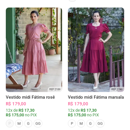
REF 2189
REF 2190
Vestido midi Fátima rosê
Vestido midi Fátima marsala
R$ 179,00
R$ 179,00
12x de
R$ 17,30
12x de
R$ 17,30
R$ 175,00
no PIX
R$ 175,00
no PIX
P
M
G
GG
P
M
G
GG