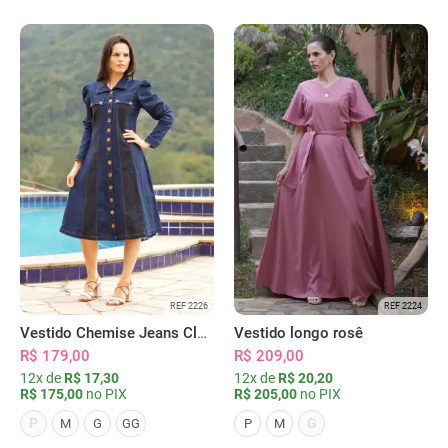
REF 2226
REF 2224
Vestido Chemise Jeans Clássica Serena
Vestido longo rosê
R$ 179,00
R$ 209,00
12x de
R$ 17,30
12x de
R$ 20,20
R$ 175,00
no PIX
R$ 205,00
no PIX
P
G
M
G
GG
P
M