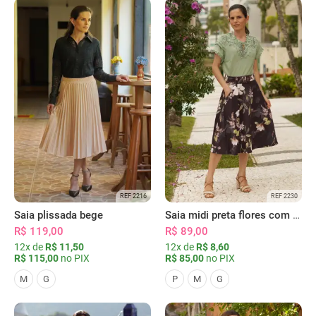
REF 2216
REF 2230
Saia plissada bege
Saia midi preta flores com bolsos
R$ 119,00
R$ 89,00
12x de
R$ 11,50
12x de
R$ 8,60
R$ 115,00
no PIX
R$ 85,00
no PIX
M
G
P
M
G