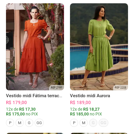
REF 2191
REF 2208
Vestido midi Fátima terracota
Vestido midi Aurora
R$ 179,00
R$ 189,00
12x de
R$ 17,30
12x de
R$ 18,27
R$ 175,00
no PIX
R$ 185,00
no PIX
G
GG
P
M
G
GG
P
M