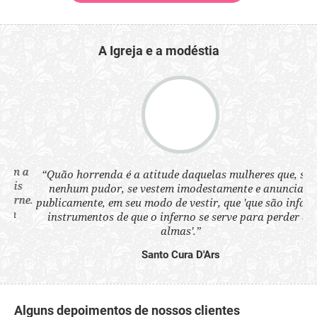
A Igreja e a modéstia
 a
“Quão horrenda é a atitude daquelas mulheres que, sem
“N
s
nenhum pudor, se vestem imodestamente e anunciam
q
ne.
publicamente, em seu modo de vestir, que 'que são infames
ou
instrumentos de que o inferno se serve para perder as
aq
almas'.”
Santo Cura D'Ars
Alguns depoimentos de nossos clientes