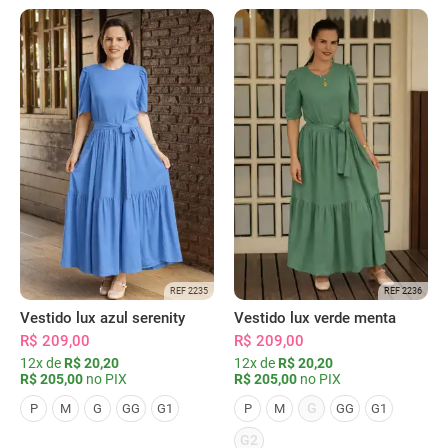
REF 2235
REF 2236
Vestido lux azul serenity
Vestido lux verde menta
R$ 209,00
R$ 209,00
12x de
R$ 20,20
12x de
R$ 20,20
R$ 205,00
no PIX
R$ 205,00
no PIX
G
P
M
G
GG
G1
P
M
GG
G1
G2