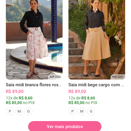
REF 2220
REF 2221
Saia midi branca flores rosas com bolsos
Saia midi bege cargo com bolsos
R$ 89,00
R$ 89,00
12x de
R$ 8,60
12x de
R$ 8,60
R$ 85,00
no PIX
R$ 85,00
no PIX
P
M
G
P
M
G
Ver mais produtos