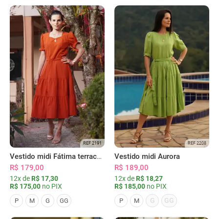
REF 2191
REF 2208
Vestido midi Fátima terracota
Vestido midi Aurora
R$ 179,00
R$ 189,00
12x de
R$ 17,30
12x de
R$ 18,27
R$ 175,00
no PIX
R$ 185,00
no PIX
G
GG
P
M
G
GG
P
M