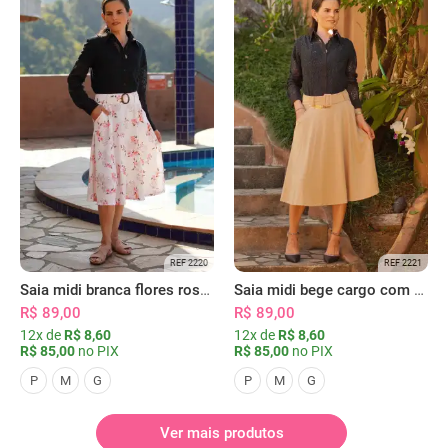
REF 2220
REF 2221
Saia midi branca flores rosas com bolsos
Saia midi bege cargo com bolsos
R$ 89,00
R$ 89,00
12x de
R$ 8,60
12x de
R$ 8,60
R$ 85,00
no PIX
R$ 85,00
no PIX
P
M
G
P
M
G
Ver mais produtos