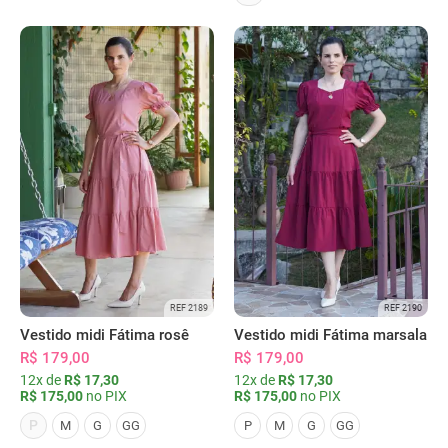
REF 2189
REF 2190
Vestido midi Fátima rosê
Vestido midi Fátima marsala
R$ 179,00
R$ 179,00
12x de
R$ 17,30
12x de
R$ 17,30
R$ 175,00
no PIX
R$ 175,00
no PIX
P
M
G
GG
P
M
G
GG