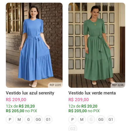
REF 2235
REF 2236
Vestido lux azul serenity
Vestido lux verde menta
R$ 209,00
R$ 209,00
12x de
R$ 20,20
12x de
R$ 20,20
R$ 205,00
no PIX
R$ 205,00
no PIX
G
P
M
G
GG
G1
P
M
GG
G1
G2