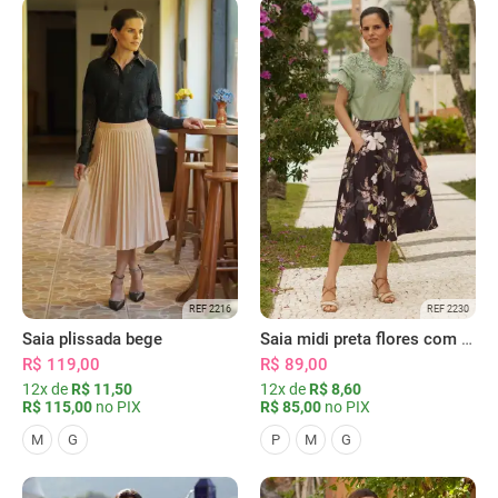
REF 2216
REF 2230
Saia plissada bege
Saia midi preta flores com bolsos
R$ 119,00
R$ 89,00
12x de
R$ 11,50
12x de
R$ 8,60
R$ 115,00
no PIX
R$ 85,00
no PIX
M
G
P
M
G