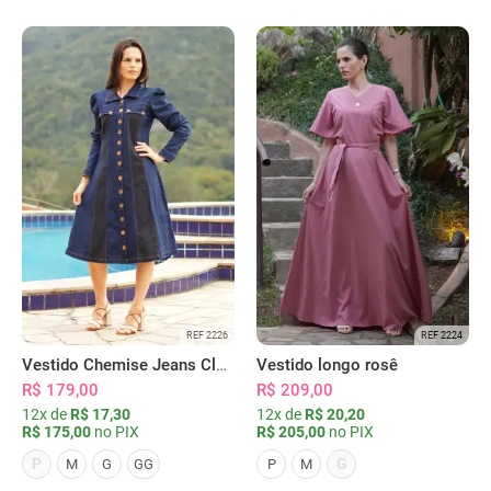
REF 2226
REF 2224
Vestido Chemise Jeans Clássica Serena
Vestido longo rosê
R$ 179,00
R$ 209,00
12x de
R$ 17,30
12x de
R$ 20,20
R$ 175,00
no PIX
R$ 205,00
no PIX
P
G
M
G
GG
P
M