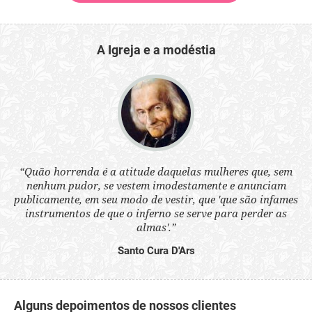
A Igreja e a modéstia
 a
“Quão horrenda é a atitude daquelas mulheres que, sem
“N
s
nenhum pudor, se vestem imodestamente e anunciam
q
ne.
publicamente, em seu modo de vestir, que 'que são infames
ou
instrumentos de que o inferno se serve para perder as
aq
almas'.”
Santo Cura D'Ars
Alguns depoimentos de nossos clientes