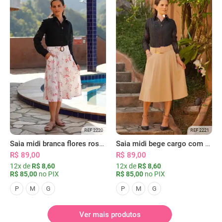
REF 2220
REF 2221
Saia midi branca flores rosas com bolsos
Saia midi bege cargo com bolsos
R$ 89,00
R$ 89,00
12x de
R$ 8,60
12x de
R$ 8,60
R$ 85,00
no PIX
R$ 85,00
no PIX
P
M
G
P
M
G
Ver mais produtos