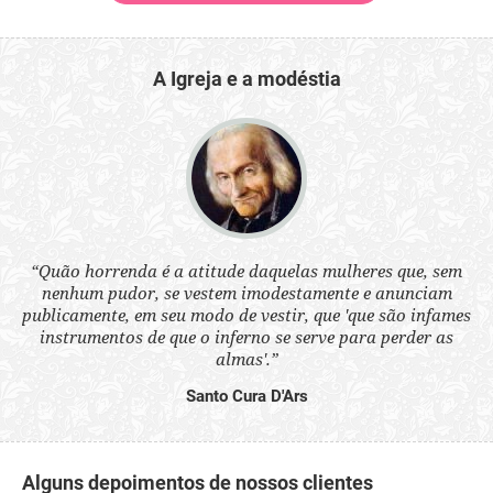
A Igreja e a modéstia
 a
“Quão horrenda é a atitude daquelas mulheres que, sem
“N
s
nenhum pudor, se vestem imodestamente e anunciam
q
ne.
publicamente, em seu modo de vestir, que 'que são infames
ou
instrumentos de que o inferno se serve para perder as
aq
almas'.”
Santo Cura D'Ars
Alguns depoimentos de nossos clientes