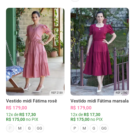
REF 2189
REF 2190
Vestido midi Fátima rosê
Vestido midi Fátima marsala
R$ 179,00
R$ 179,00
12x de
R$ 17,30
12x de
R$ 17,30
R$ 175,00
no PIX
R$ 175,00
no PIX
P
M
G
GG
P
M
G
GG