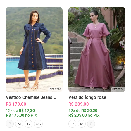
REF 2226
REF 2224
Vestido Chemise Jeans Clássica Serena
Vestido longo rosê
R$ 179,00
R$ 209,00
12x de
R$ 17,30
12x de
R$ 20,20
R$ 175,00
no PIX
R$ 205,00
no PIX
P
G
M
G
GG
P
M