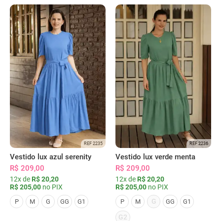
REF 2235
REF 2236
Vestido lux azul serenity
Vestido lux verde menta
R$ 209,00
R$ 209,00
12x de
R$ 20,20
12x de
R$ 20,20
R$ 205,00
no PIX
R$ 205,00
no PIX
G
P
M
G
GG
G1
P
M
GG
G1
G2