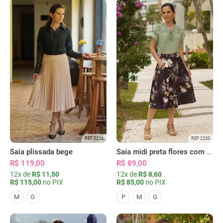
REF 2216
REF 2230
Saia plissada bege
Saia midi preta flores com bolsos
R$ 119,00
R$ 89,00
12x de
R$ 11,50
12x de
R$ 8,60
R$ 115,00
no PIX
R$ 85,00
no PIX
M
G
P
M
G