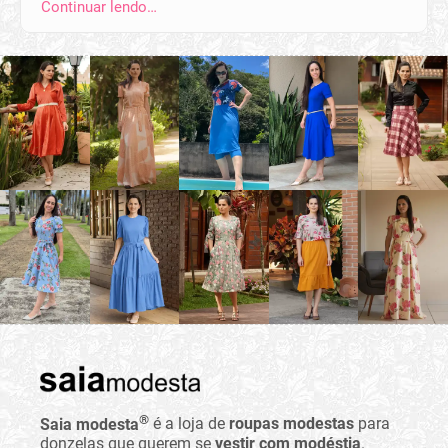
Continuar lendo…
®
Saia modesta
é a loja de
roupas modestas
para
donzelas que querem se
vestir com modéstia
.