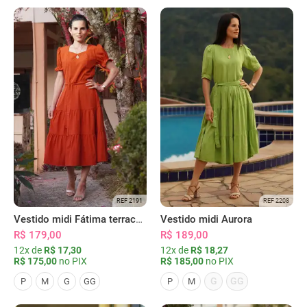
REF 2191
REF 2208
Vestido midi Fátima terracota
Vestido midi Aurora
R$ 179,00
R$ 189,00
12x de
R$ 17,30
12x de
R$ 18,27
R$ 175,00
no PIX
R$ 185,00
no PIX
G
GG
P
M
G
GG
P
M