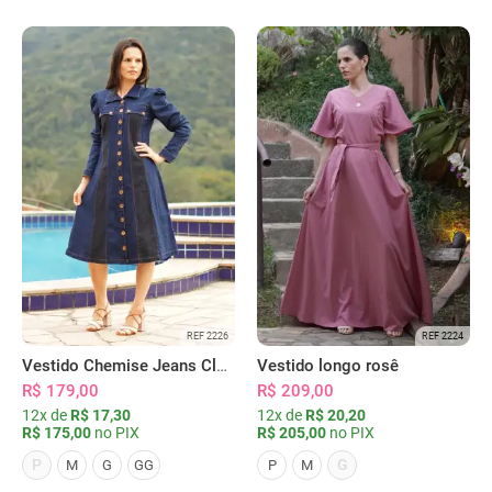
REF 2226
REF 2224
Vestido Chemise Jeans Clássica Serena
Vestido longo rosê
R$ 179,00
R$ 209,00
12x de
R$ 17,30
12x de
R$ 20,20
R$ 175,00
no PIX
R$ 205,00
no PIX
P
G
M
G
GG
P
M