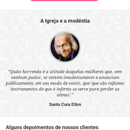
A Igreja e a modéstia
 a
“Quão horrenda é a atitude daquelas mulheres que, sem
“N
s
nenhum pudor, se vestem imodestamente e anunciam
q
ne.
publicamente, em seu modo de vestir, que 'que são infames
ou
instrumentos de que o inferno se serve para perder as
aq
almas'.”
Santo Cura D'Ars
Alguns depoimentos de nossos clientes