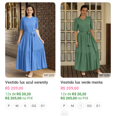
REF 2235
REF 2236
Vestido lux azul serenity
Vestido lux verde menta
R$ 209,00
R$ 209,00
12x de
R$ 20,20
12x de
R$ 20,20
R$ 205,00
no PIX
R$ 205,00
no PIX
G
P
M
G
GG
G1
P
M
GG
G1
G2