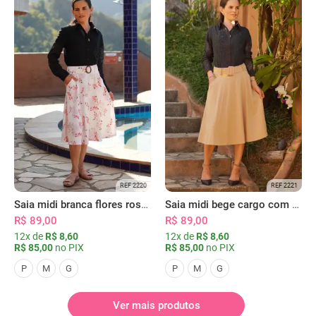
REF 2220
REF 2221
Saia midi branca flores rosas com bolsos
Saia midi bege cargo com bolsos
R$ 89,00
R$ 89,00
12x de
R$ 8,60
12x de
R$ 8,60
R$ 85,00
no PIX
R$ 85,00
no PIX
P
M
G
P
M
G
Ver mais produtos