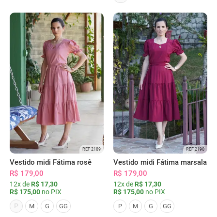
REF 2189
REF 2190
Vestido midi Fátima rosê
Vestido midi Fátima marsala
R$ 179,00
R$ 179,00
12x de
R$ 17,30
12x de
R$ 17,30
R$ 175,00
no PIX
R$ 175,00
no PIX
P
M
G
GG
P
M
G
GG