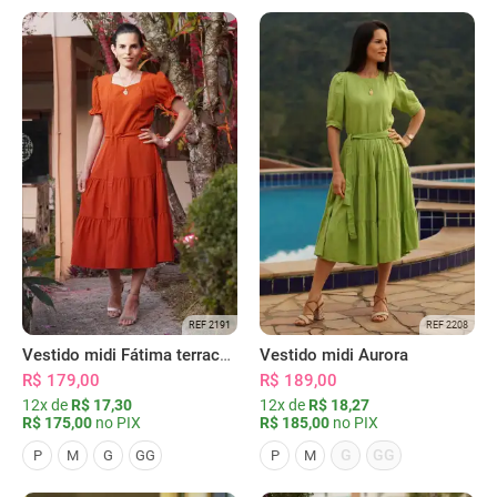
REF 2191
REF 2208
Vestido midi Fátima terracota
Vestido midi Aurora
R$ 179,00
R$ 189,00
12x de
R$ 17,30
12x de
R$ 18,27
R$ 175,00
no PIX
R$ 185,00
no PIX
G
GG
P
M
G
GG
P
M