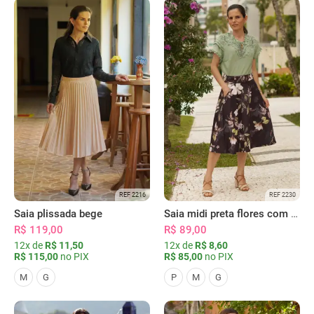
REF 2216
REF 2230
Saia plissada bege
Saia midi preta flores com bolsos
R$ 119,00
R$ 89,00
12x de
R$ 11,50
12x de
R$ 8,60
R$ 115,00
no PIX
R$ 85,00
no PIX
M
G
P
M
G