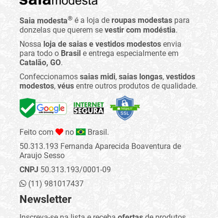
®
Saia modesta
é a loja de
roupas modestas
para
donzelas que querem se
vestir com modéstia
.
Nossa
loja de saias e vestidos modestos
envia
para todo o
Brasil
e entrega especialmente em
Catalão, GO
.
Confeccionamos
saias midi
,
saias longas
,
vestidos
modestos
,
véus
entre outros produtos de qualidade.
Feito com
no
Brasil.
50.313.193 Fernanda Aparecida Boaventura de
Araujo Sesso
CNPJ
50.313.193/0001-09
(11) 981017437
Newsletter
Inscreva-se na lista e receba
ofertas
de produtos,