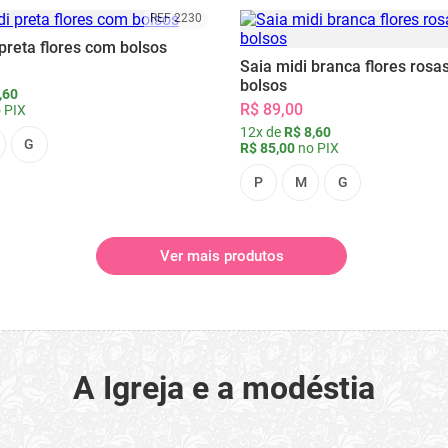
REF 2230
preta flores com bolsos
Saia midi branca flores rosa
bolsos
,60
R$ 89,00
 PIX
12x de
R$ 8,60
G
R$ 85,00
no PIX
P
M
G
Ver mais produtos
A Igreja e a modéstia