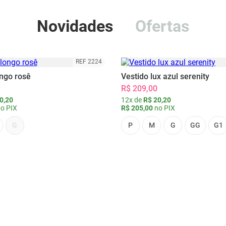
Novidades
Ofertas
REF 2224
ongo rosê
Vestido lux azul serenity
R$ 209,00
0,20
12x de
R$ 20,20
o PIX
R$ 205,00
no PIX
G
P
M
G
GG
G1