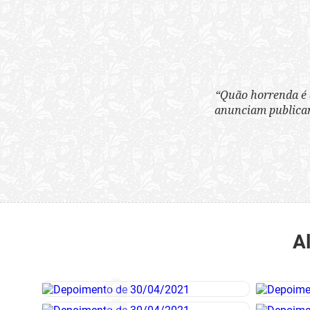
“Quão horrenda é 
anunciam publicame
A