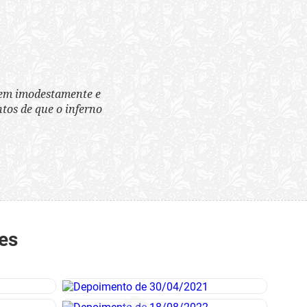
tem imodestamente e
tos de que o inferno
es