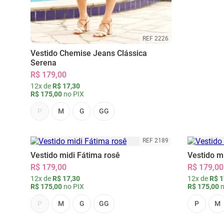
REF 2226
Vestido Chemise Jeans Clássica
Serena
R$ 179,00
12x de
R$ 17,30
R$ 175,00
no PIX
P
M
G
GG
REF 2189
Vestido midi Fátima rosê
Vestido m
R$ 179,00
R$ 179,00
12x de
R$ 17,30
12x de
R$ 1
R$ 175,00
no PIX
R$ 175,00
n
P
M
G
GG
P
M