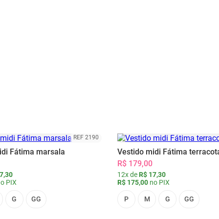
REF 2190
idi Fátima marsala
Vestido midi Fátima terracot
R$ 179,00
7,30
12x de
R$ 17,30
o PIX
R$ 175,00
no PIX
G
GG
P
M
G
GG