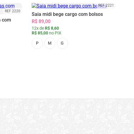
REF 2221
REF 2220
Saia midi bege cargo com bolsos
s com
R$ 89,00
12x de
R$ 8,60
R$ 85,00
no PIX
P
M
G