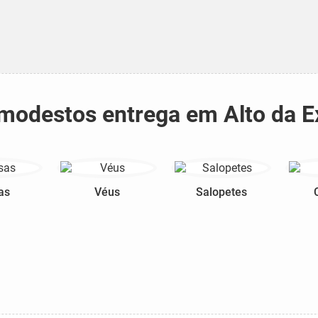
s modestos entrega em Alto da E
as
Véus
Salopetes