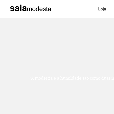
Loja
“A modéstia e a humildade são como duas ir