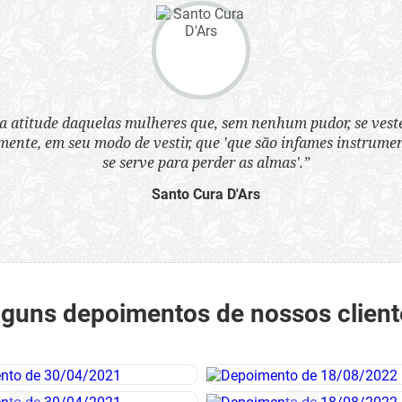
a atitude daquelas mulheres que, sem nenhum pudor, se ves
nte, em seu modo de vestir, que 'que são infames instrumen
se serve para perder as almas'.”
Santo Cura D'Ars
lguns depoimentos de nossos client