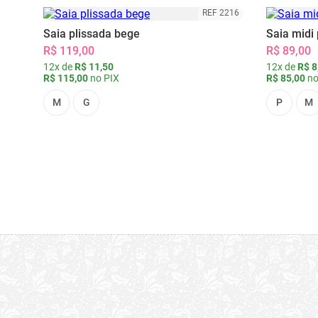
REF 2216
Saia plissada bege
Saia midi 
R$ 119,00
R$ 89,00
12x de
R$ 11,50
12x de
R$ 8
R$ 115,00
no PIX
R$ 85,00
no
M
G
P
M