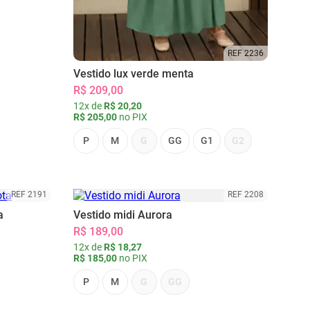
REF 2236
Vestido lux verde menta
R$ 209,00
12x de
R$ 20,20
R$ 205,00
no PIX
P
M
G
GG
G1
G2
REF 2191
REF 2208
a
Vestido midi Aurora
R$ 189,00
12x de
R$ 18,27
R$ 185,00
no PIX
P
M
G
GG