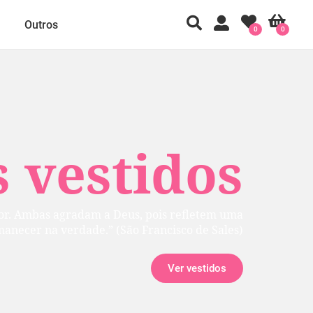
Outros
0
0
 vestidos
rior. Ambas agradam a Deus, pois refletem uma
manecer na verdade.” (São Francisco de Sales)
Ver vestidos