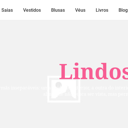
Saias
Vestidos
Blusas
Véus
Livros
Blog
Lindos
mãs inseparáveis: uma cuida do exterior, a outra do inte
alma que não busca ser vista, mas per