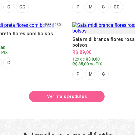
G
GG
P
M
G
GG
REF 2230
 preta flores com bolsos
Saia midi branca flores ros
bolsos
,60
R$ 89,00
 PIX
12x de
R$ 8,60
G
R$ 85,00
no PIX
P
M
G
Ver mais produtos