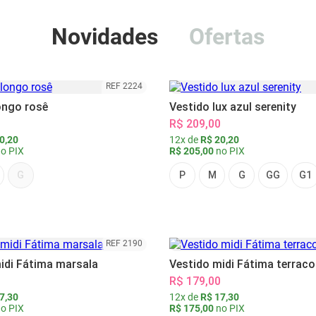
Novidades
Ofertas
REF 2224
ongo rosê
Vestido lux azul serenity
R$ 209,00
0,20
12x de
R$ 20,20
o PIX
R$ 205,00
no PIX
G
P
M
G
GG
G1
REF 2190
idi Fátima marsala
Vestido midi Fátima terraco
R$ 179,00
7,30
12x de
R$ 17,30
o PIX
R$ 175,00
no PIX