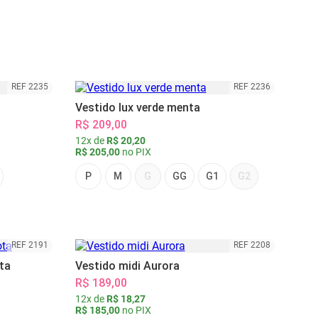
REF 2235
REF 2236
Vestido lux verde menta
R$ 209,00
12x de
R$ 20,20
R$ 205,00
no PIX
P
M
G
GG
G1
G2
REF 2191
REF 2208
ta
Vestido midi Aurora
R$ 189,00
12x de
R$ 18,27
R$ 185,00
no PIX