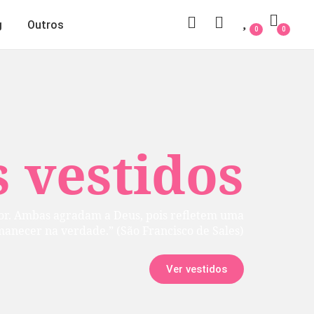
g
Outros
0
0
 vestidos
rior. Ambas agradam a Deus, pois refletem uma
manecer na verdade.” (São Francisco de Sales)
Ver vestidos