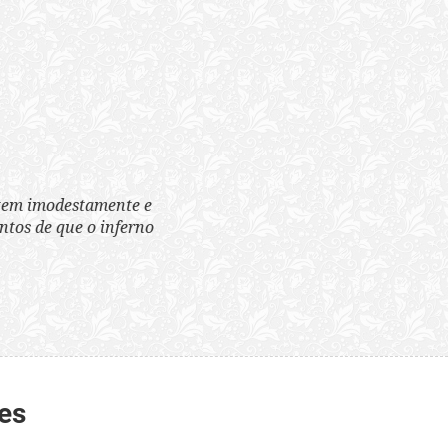
tem imodestamente e
tos de que o inferno
es