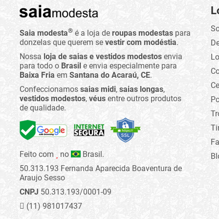
L
So
®
Saia modesta
é a loja de
roupas modestas
para
donzelas que querem se
vestir com modéstia
.
D
Nossa
loja de saias e vestidos modestos
envia
Lo
para todo o
Brasil
e envia especialmente para
C
Baixa Fria
em
Santana do Acaraú, CE
.
Ce
Confeccionamos
saias midi
,
saias longas
,
vestidos modestos
,
véus
entre outros produtos
Po
de qualidade.
Tr
Ti
Fa
Feito com
no
Brasil.
Bl
50.313.193 Fernanda Aparecida Boaventura de
Araujo Sesso
CNPJ
50.313.193/0001-09
(11) 981017437