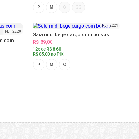
P
M
G
GG
REF 2221
REF 2220
Saia midi bege cargo com bolsos
as com
R$ 89,00
12x de
R$ 8,60
R$ 85,00
no PIX
P
M
G