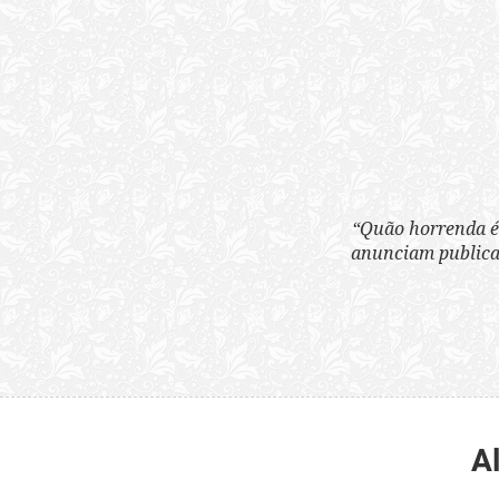
“Quão horrenda é 
anunciam publicame
A