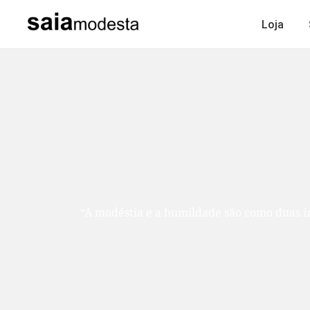
Loja
“A modéstia e a humildade são como duas ir