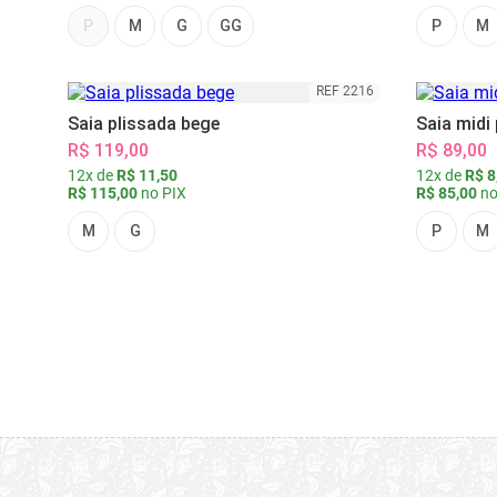
P
M
G
GG
P
M
REF 2216
Saia plissada bege
Saia midi
R$ 119,00
R$ 89,00
12x de
R$ 11,50
12x de
R$ 8
R$ 115,00
no PIX
R$ 85,00
no
M
G
P
M