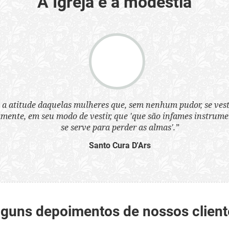
A Igreja e a modéstia
a atitude daquelas mulheres que, sem nenhum pudor, se ves
nte, em seu modo de vestir, que 'que são infames instrumen
se serve para perder as almas'.”
Santo Cura D'Ars
lguns depoimentos de nossos client