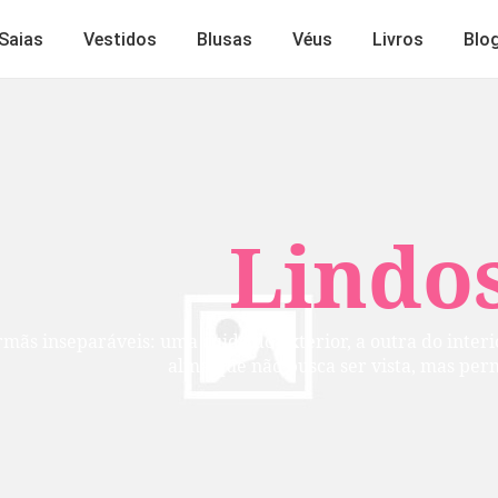
Saias
Vestidos
Blusas
Véus
Livros
Blo
Lindos
mãs inseparáveis: uma cuida do exterior, a outra do inte
alma que não busca ser vista, mas per