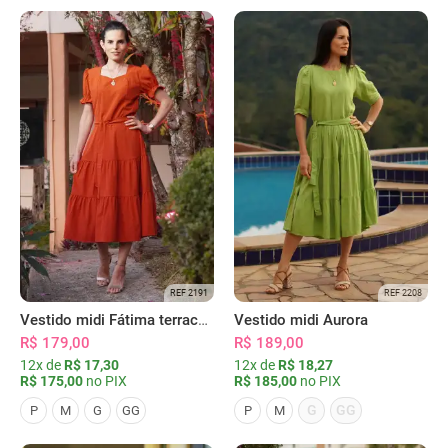
REF 2191
REF 2208
Vestido midi Fátima terracota
Vestido midi Aurora
R$ 179,00
R$ 189,00
12x de
R$ 17,30
12x de
R$ 18,27
R$ 175,00
no PIX
R$ 185,00
no PIX
G
GG
P
M
G
GG
P
M