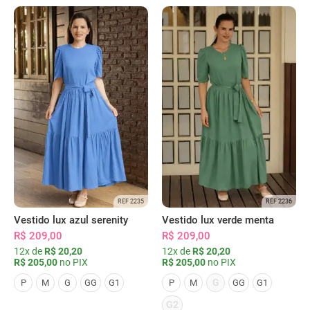
REF 2235
REF 2236
Vestido lux azul serenity
Vestido lux verde menta
R$ 209,00
R$ 209,00
12x de
R$ 20,20
12x de
R$ 20,20
R$ 205,00
no PIX
R$ 205,00
no PIX
G
P
M
G
GG
G1
P
M
GG
G1
G2