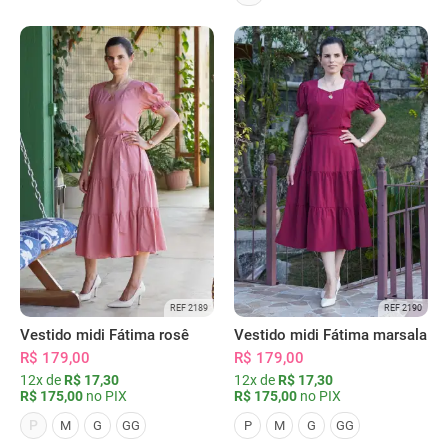
REF 2189
REF 2190
Vestido midi Fátima rosê
Vestido midi Fátima marsala
R$ 179,00
R$ 179,00
12x de
R$ 17,30
12x de
R$ 17,30
R$ 175,00
no PIX
R$ 175,00
no PIX
P
M
G
GG
P
M
G
GG