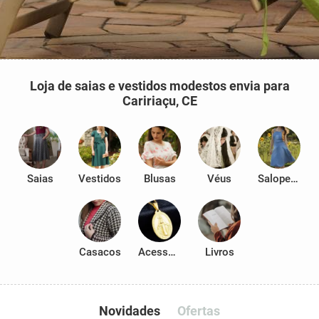
Loja de saias e vestidos modestos envia para
Caririaçu, CE
Saias
Vestidos
Blusas
Véus
Salopetes
Casacos
Acessórios
Livros
Novidades
Ofertas