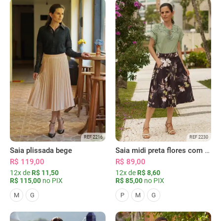
REF 2216
REF 2230
Saia plissada bege
Saia midi preta flores com bolsos
R$ 119,00
R$ 89,00
12x de
R$ 11,50
12x de
R$ 8,60
R$ 115,00
no PIX
R$ 85,00
no PIX
M
G
P
M
G