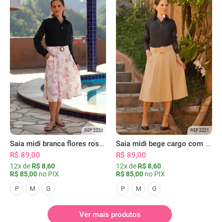
REF 2220
REF 2221
Saia midi branca flores rosas com bolsos
Saia midi bege cargo com bolsos
R$ 89,00
R$ 89,00
12x de
R$ 8,60
12x de
R$ 8,60
R$ 85,00
no PIX
R$ 85,00
no PIX
P
M
G
P
M
G
Ver mais produtos