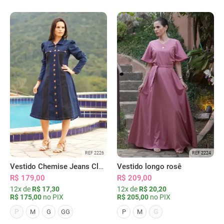
REF 2226
REF 2224
Vestido Chemise Jeans Clássica Serena
Vestido longo rosê
R$ 179,00
R$ 209,00
12x de
R$ 17,30
12x de
R$ 20,20
R$ 175,00
no PIX
R$ 205,00
no PIX
P
G
M
G
GG
P
M