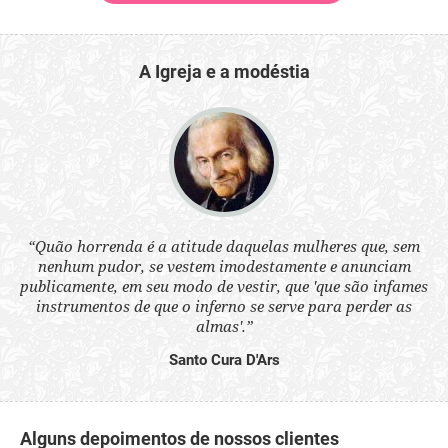
A Igreja e a modéstia
 a
“Quão horrenda é a atitude daquelas mulheres que, sem
“N
s
nenhum pudor, se vestem imodestamente e anunciam
q
ne.
publicamente, em seu modo de vestir, que 'que são infames
ou
instrumentos de que o inferno se serve para perder as
aq
almas'.”
Santo Cura D'Ars
Alguns depoimentos de nossos clientes