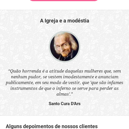
A Igreja e a modéstia
 a
“Quão horrenda é a atitude daquelas mulheres que, sem
“N
s
nenhum pudor, se vestem imodestamente e anunciam
q
ne.
publicamente, em seu modo de vestir, que 'que são infames
ou
instrumentos de que o inferno se serve para perder as
aq
almas'.”
Santo Cura D'Ars
Alguns depoimentos de nossos clientes