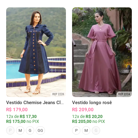
REF 2226
REF 2224
Vestido Chemise Jeans Clássica Serena
Vestido longo rosê
R$ 179,00
R$ 209,00
12x de
R$ 17,30
12x de
R$ 20,20
R$ 175,00
no PIX
R$ 205,00
no PIX
P
G
M
G
GG
P
M