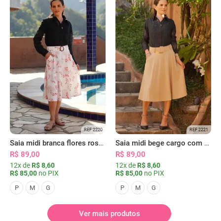
REF 2220
REF 2221
Saia midi branca flores rosas com bolsos
Saia midi bege cargo com bolsos
R$ 89,00
R$ 89,00
12x de
R$ 8,60
12x de
R$ 8,60
R$ 85,00
no PIX
R$ 85,00
no PIX
P
M
G
P
M
G
Ver mais produtos