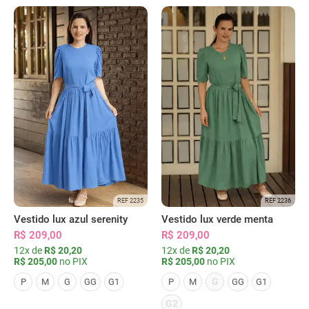
REF 2235
REF 2236
Vestido lux azul serenity
Vestido lux verde menta
R$ 209,00
R$ 209,00
12x de
R$ 20,20
12x de
R$ 20,20
R$ 205,00
no PIX
R$ 205,00
no PIX
G
P
M
G
GG
G1
P
M
GG
G1
G2