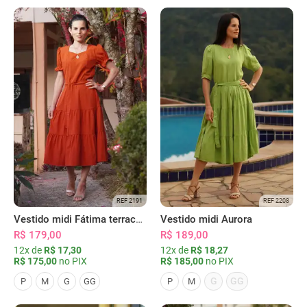
REF 2191
REF 2208
Vestido midi Fátima terracota
Vestido midi Aurora
R$ 179,00
R$ 189,00
12x de
R$ 17,30
12x de
R$ 18,27
R$ 175,00
no PIX
R$ 185,00
no PIX
G
GG
P
M
G
GG
P
M