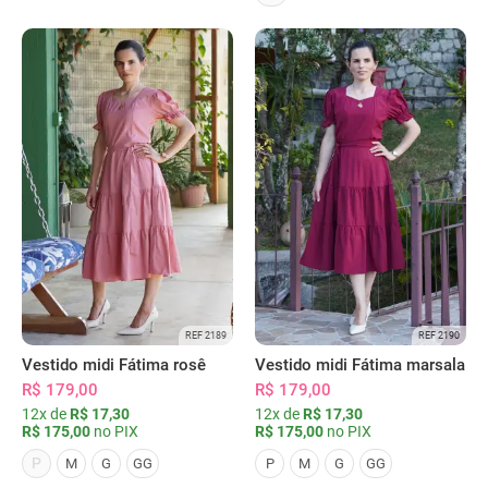
REF 2189
REF 2190
Vestido midi Fátima rosê
Vestido midi Fátima marsala
R$ 179,00
R$ 179,00
12x de
R$ 17,30
12x de
R$ 17,30
R$ 175,00
no PIX
R$ 175,00
no PIX
P
M
G
GG
P
M
G
GG