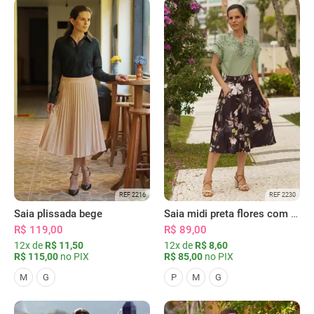
REF 2216
REF 2230
Saia plissada bege
Saia midi preta flores com bolsos
R$ 119,00
R$ 89,00
12x de
R$ 11,50
12x de
R$ 8,60
R$ 115,00
no PIX
R$ 85,00
no PIX
M
G
P
M
G