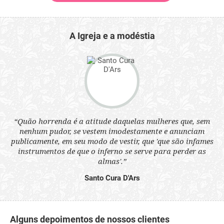
A Igreja e a modéstia
 a
“Quão horrenda é a atitude daquelas mulheres que, sem
“N
s
nenhum pudor, se vestem imodestamente e anunciam
q
ne.
publicamente, em seu modo de vestir, que 'que são infames
ou
instrumentos de que o inferno se serve para perder as
aq
almas'.”
Santo Cura D'Ars
Alguns depoimentos de nossos clientes