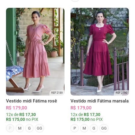
REF 2189
REF 2190
Vestido midi Fátima rosê
Vestido midi Fátima marsala
R$ 179,00
R$ 179,00
12x de
R$ 17,30
12x de
R$ 17,30
R$ 175,00
no PIX
R$ 175,00
no PIX
P
M
G
GG
P
M
G
GG