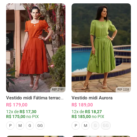
REF 2191
REF 2208
Vestido midi Fátima terracota
Vestido midi Aurora
R$ 179,00
R$ 189,00
12x de
R$ 17,30
12x de
R$ 18,27
R$ 175,00
no PIX
R$ 185,00
no PIX
G
GG
P
M
G
GG
P
M