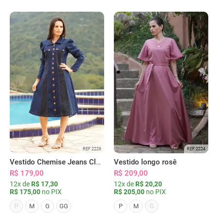
REF 2226
REF 2224
Vestido Chemise Jeans Clássica Serena
Vestido longo rosê
R$ 179,00
R$ 209,00
12x de
R$ 17,30
12x de
R$ 20,20
R$ 175,00
no PIX
R$ 205,00
no PIX
P
G
M
G
GG
P
M