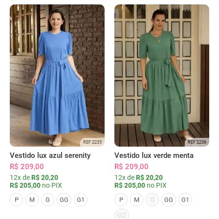
REF 2235
REF 2236
Vestido lux azul serenity
Vestido lux verde menta
R$ 209,00
R$ 209,00
12x de
R$ 20,20
12x de
R$ 20,20
R$ 205,00
no PIX
R$ 205,00
no PIX
G
P
M
G
GG
G1
P
M
GG
G1
G2