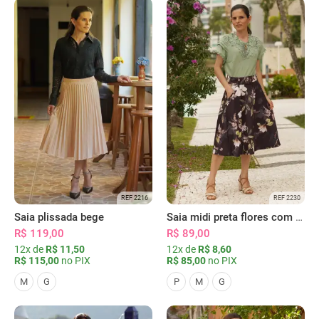
REF 2216
REF 2230
Saia plissada bege
Saia midi preta flores com bolsos
R$ 119,00
R$ 89,00
12x de
R$ 11,50
12x de
R$ 8,60
R$ 115,00
no PIX
R$ 85,00
no PIX
M
G
P
M
G