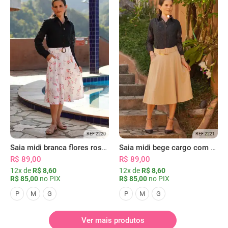
REF 2220
REF 2221
Saia midi branca flores rosas com bolsos
Saia midi bege cargo com bolsos
R$ 89,00
R$ 89,00
12x de
R$ 8,60
12x de
R$ 8,60
R$ 85,00
no PIX
R$ 85,00
no PIX
P
M
G
P
M
G
Ver mais produtos