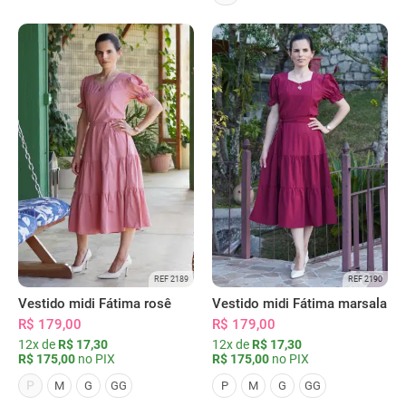
REF 2189
REF 2190
Vestido midi Fátima rosê
Vestido midi Fátima marsala
R$ 179,00
R$ 179,00
12x de
R$ 17,30
12x de
R$ 17,30
R$ 175,00
no PIX
R$ 175,00
no PIX
P
M
G
GG
P
M
G
GG