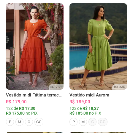
REF 2191
REF 2208
Vestido midi Fátima terracota
Vestido midi Aurora
R$ 179,00
R$ 189,00
12x de
R$ 17,30
12x de
R$ 18,27
R$ 175,00
no PIX
R$ 185,00
no PIX
G
GG
P
M
G
GG
P
M