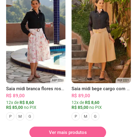
REF 2220
REF 2221
Saia midi branca flores rosas com bolsos
Saia midi bege cargo com bolsos
R$ 89,00
R$ 89,00
12x de
R$ 8,60
12x de
R$ 8,60
R$ 85,00
no PIX
R$ 85,00
no PIX
P
M
G
P
M
G
Ver mais produtos