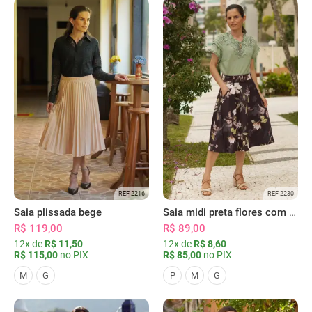
REF 2216
REF 2230
Saia plissada bege
Saia midi preta flores com bolsos
R$ 119,00
R$ 89,00
12x de
R$ 11,50
12x de
R$ 8,60
R$ 115,00
no PIX
R$ 85,00
no PIX
M
G
P
M
G