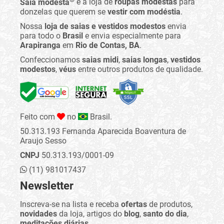
Saia modesta
é a loja de
roupas modestas
para
donzelas que querem se
vestir com modéstia
.
Nossa
loja de saias e vestidos modestos
envia
para todo o
Brasil
e envia especialmente para
Arapiranga
em
Rio de Contas, BA
.
Confeccionamos
saias midi
,
saias longas
,
vestidos
modestos
,
véus
entre outros produtos de qualidade.
Feito com
no
Brasil.
50.313.193 Fernanda Aparecida Boaventura de
Araujo Sesso
CNPJ
50.313.193/0001-09
(11) 981017437
Newsletter
Inscreva-se na lista e receba
ofertas
de produtos,
novidades
da loja, artigos do
blog
,
santo do dia
,
meditações diárias
...