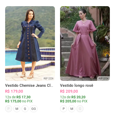
REF 2226
REF 2224
Vestido Chemise Jeans Clássica Serena
Vestido longo rosê
R$ 179,00
R$ 209,00
12x de
R$ 17,30
12x de
R$ 20,20
R$ 175,00
no PIX
R$ 205,00
no PIX
P
G
M
G
GG
P
M