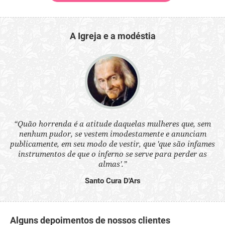
A Igreja e a modéstia
 a
“Quão horrenda é a atitude daquelas mulheres que, sem
“N
s
nenhum pudor, se vestem imodestamente e anunciam
q
ne.
publicamente, em seu modo de vestir, que 'que são infames
ou
instrumentos de que o inferno se serve para perder as
aq
almas'.”
Santo Cura D'Ars
Alguns depoimentos de nossos clientes