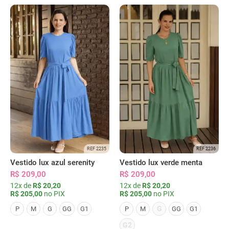
REF 2235
REF 2236
Vestido lux azul serenity
Vestido lux verde menta
R$ 209,00
R$ 209,00
12x de
R$ 20,20
12x de
R$ 20,20
R$ 205,00
no PIX
R$ 205,00
no PIX
G
P
M
G
GG
G1
P
M
GG
G1
G2