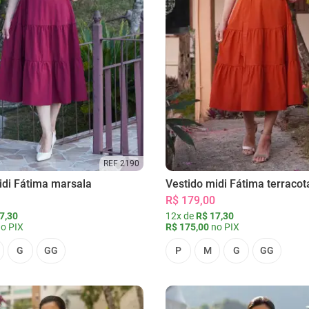
REF 2190
idi Fátima marsala
Vestido midi Fátima terracot
R$ 179,00
7,30
12x de
R$ 17,30
o PIX
R$ 175,00
no PIX
G
GG
P
M
G
GG