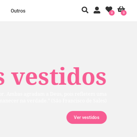
Outros
0
0
 vestidos
ior. Ambas agradam a Deus, pois refletem uma
manecer na verdade.” (São Francisco de Sales)
Ver vestidos