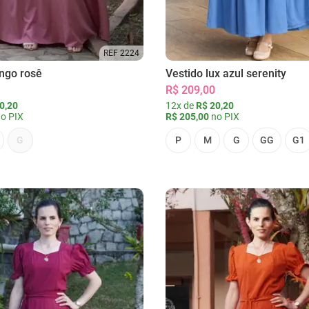
REF 2224
ongo rosê
Vestido lux azul serenity
R$ 209,00
0,20
12x de
R$ 20,20
o PIX
R$ 205,00
no PIX
G
P
M
G
GG
G1