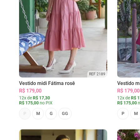
REF 2189
Vestido midi Fátima rosê
Vestido m
R$ 179,00
R$ 179,00
12x de
R$ 17,30
12x de
R$ 1
R$ 175,00
no PIX
R$ 175,00
n
P
M
G
GG
P
M