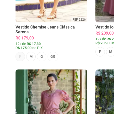
REF 2226
Vestido Chemise Jeans Clássica
Vestido l
Serena
R$ 209,00
R$ 179,00
12x de
R$ 2
R$ 205,00
n
12x de
R$ 17,30
R$ 175,00
no PIX
P
M
P
M
G
GG