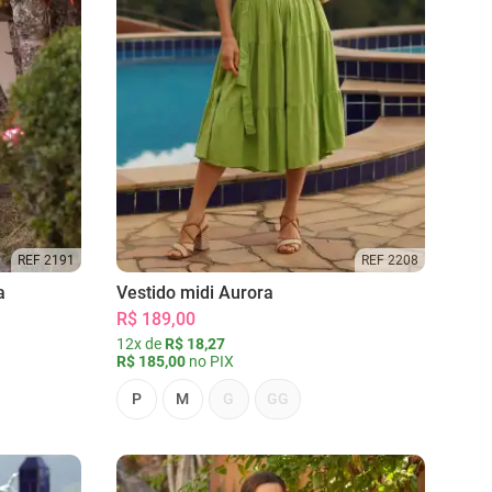
REF 2191
REF 2208
a
Vestido midi Aurora
R$ 189,00
12x de
R$ 18,27
R$ 185,00
no PIX
P
M
G
GG