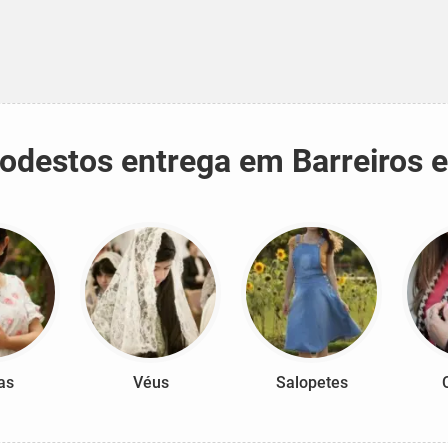
modestos entrega em Barreiros
as
Véus
Salopetes