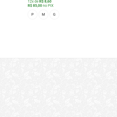
12x de
R$ 8,60
R$ 85,00
no PIX
P
M
G