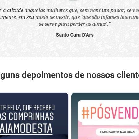
a atitude daquelas mulheres que, sem nenhum pudor, se ves
nte, em seu modo de vestir, que 'que são infames instrumen
se serve para perder as almas'.”
Santo Cura D'Ars
lguns depoimentos de nossos client