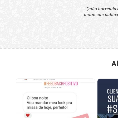
“Quão horrenda é 
anunciam publicame
A