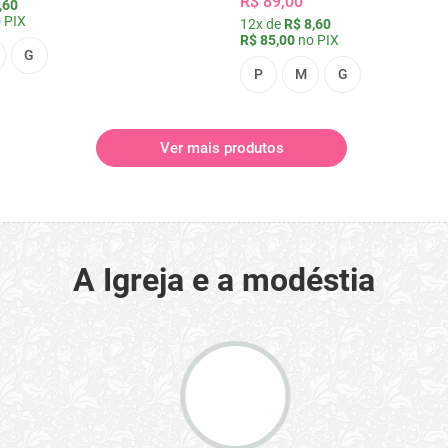
R$ 89,00
,60
 PIX
12x de
R$ 8,60
R$ 85,00
no PIX
G
P
M
G
Ver mais produtos
A Igreja e a modéstia