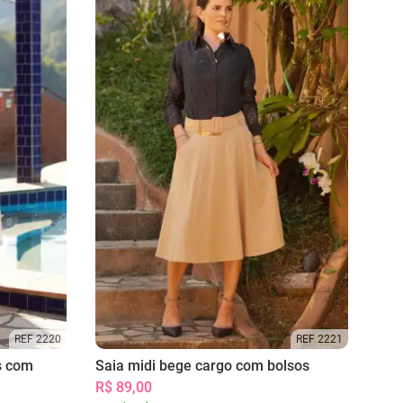
REF 2220
REF 2221
s com
Saia midi bege cargo com bolsos
R$ 89,00