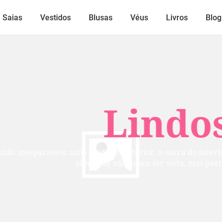
Saias
Vestidos
Blusas
Véus
Livros
Blog
Lindos
mãs inseparáveis: uma cuida do exterior, a outra do inter
alma que não busca ser vista, mas per