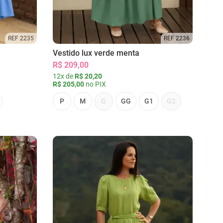
REF 2235
REF 2236
Vestido lux verde menta
R$ 209,00
12x de
R$ 20,20
R$ 205,00
no PIX
P
M
G
GG
G1
G2