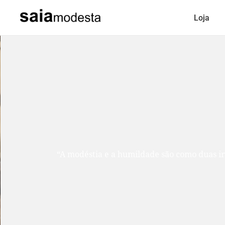
Loja
“A modéstia e a humildade são como duas ir