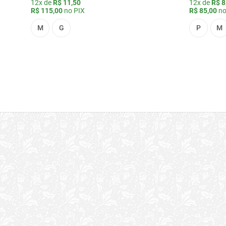
12x de
R$ 11,50
12x de
R$ 8
R$ 115,00
no PIX
R$ 85,00
no
M
G
P
M