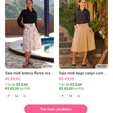
REF 2220
REF 2221
Saia midi branca flores rosas com bolsos
Saia midi bege cargo com bolsos
R$ 89,00
R$ 89,00
12x de
R$ 8,60
12x de
R$ 8,60
R$ 85,00
no PIX
R$ 85,00
no PIX
P
M
G
P
M
G
Ver mais produtos