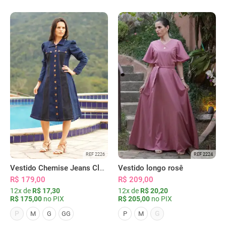
REF 2226
REF 2224
Vestido Chemise Jeans Clássica Serena
Vestido longo rosê
R$ 179,00
R$ 209,00
12x de
R$ 17,30
12x de
R$ 20,20
R$ 175,00
no PIX
R$ 205,00
no PIX
P
G
M
G
GG
P
M