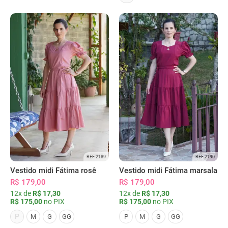
REF 2189
REF 2190
Vestido midi Fátima rosê
Vestido midi Fátima marsala
R$ 179,00
R$ 179,00
12x de
R$ 17,30
12x de
R$ 17,30
R$ 175,00
no PIX
R$ 175,00
no PIX
P
M
G
GG
P
M
G
GG