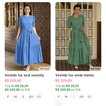
REF 2235
REF 2236
Vestido lux azul serenity
Vestido lux verde menta
R$ 209,00
R$ 209,00
12x de
R$ 20,20
12x de
R$ 20,20
R$ 205,00
no PIX
R$ 205,00
no PIX
G
P
M
G
GG
G1
P
M
GG
G1
G2