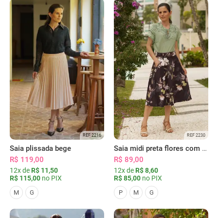
REF 2216
REF 2230
Saia plissada bege
Saia midi preta flores com bolsos
R$ 119,00
R$ 89,00
12x de
R$ 11,50
12x de
R$ 8,60
R$ 115,00
no PIX
R$ 85,00
no PIX
M
G
P
M
G