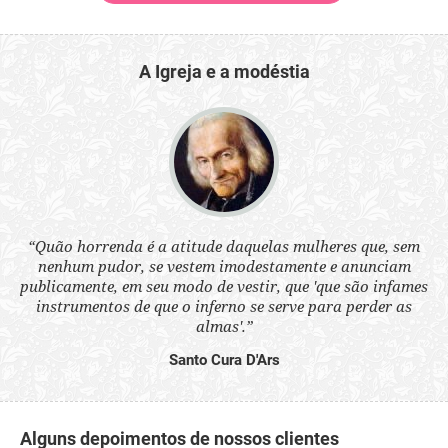
A Igreja e a modéstia
 a
“Quão horrenda é a atitude daquelas mulheres que, sem
“N
s
nenhum pudor, se vestem imodestamente e anunciam
q
ne.
publicamente, em seu modo de vestir, que 'que são infames
ou
instrumentos de que o inferno se serve para perder as
aq
almas'.”
Santo Cura D'Ars
Alguns depoimentos de nossos clientes