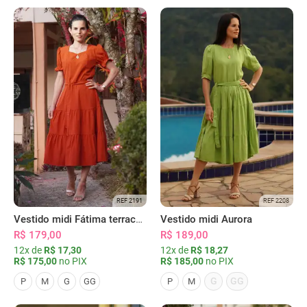
REF 2191
REF 2208
Vestido midi Fátima terracota
Vestido midi Aurora
R$ 179,00
R$ 189,00
12x de
R$ 17,30
12x de
R$ 18,27
R$ 175,00
no PIX
R$ 185,00
no PIX
G
GG
P
M
G
GG
P
M