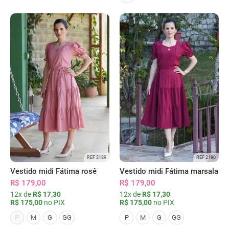
REF 2189
REF 2190
Vestido midi Fátima rosê
Vestido midi Fátima marsala
R$ 179,00
R$ 179,00
12x de
R$ 17,30
12x de
R$ 17,30
R$ 175,00
no PIX
R$ 175,00
no PIX
P
M
G
GG
P
M
G
GG