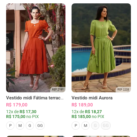
REF 2191
REF 2208
Vestido midi Fátima terracota
Vestido midi Aurora
R$ 179,00
R$ 189,00
12x de
R$ 17,30
12x de
R$ 18,27
R$ 175,00
no PIX
R$ 185,00
no PIX
G
GG
P
M
G
GG
P
M