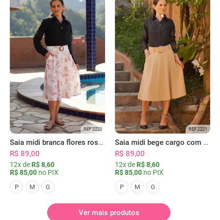
REF 2220
REF 2221
Saia midi branca flores rosas com bolsos
Saia midi bege cargo com bolsos
R$ 89,00
R$ 89,00
12x de
R$ 8,60
12x de
R$ 8,60
R$ 85,00
no PIX
R$ 85,00
no PIX
P
M
G
P
M
G
Ver mais produtos