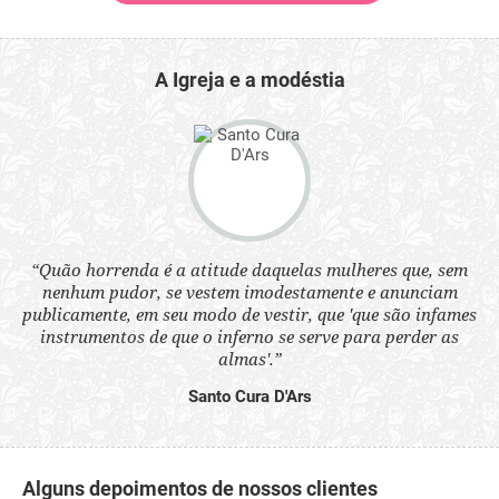
A Igreja e a modéstia
 a
“Quão horrenda é a atitude daquelas mulheres que, sem
“N
s
nenhum pudor, se vestem imodestamente e anunciam
q
ne.
publicamente, em seu modo de vestir, que 'que são infames
ou
instrumentos de que o inferno se serve para perder as
aq
almas'.”
Santo Cura D'Ars
Alguns depoimentos de nossos clientes