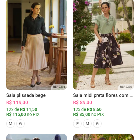
REF 2216
REF 2230
Saia plissada bege
Saia midi preta flores com bolsos
R$ 119,00
R$ 89,00
12x de
R$ 11,50
12x de
R$ 8,60
R$ 115,00
no PIX
R$ 85,00
no PIX
M
G
P
M
G