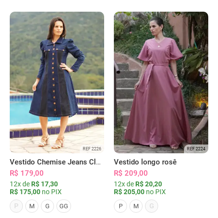
REF 2226
REF 2224
Vestido Chemise Jeans Clássica Serena
Vestido longo rosê
R$ 179,00
R$ 209,00
12x de
R$ 17,30
12x de
R$ 20,20
R$ 175,00
no PIX
R$ 205,00
no PIX
P
G
M
G
GG
P
M