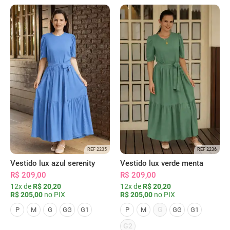
REF 2235
REF 2236
Vestido lux azul serenity
Vestido lux verde menta
R$ 209,00
R$ 209,00
12x de
R$ 20,20
12x de
R$ 20,20
R$ 205,00
no PIX
R$ 205,00
no PIX
G
P
M
G
GG
G1
P
M
GG
G1
G2