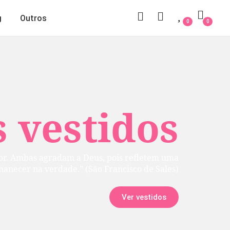
g
Outros
0
0
 vestidos
rior. Ambas agradam a Deus, pois refletem uma
manecer na verdade.” (São Francisco de Sales)
Ver vestidos