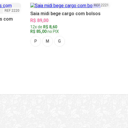
REF 2221
REF 2220
Saia midi bege cargo com bolsos
as com
R$ 89,00
12x de
R$ 8,60
R$ 85,00
no PIX
P
M
G