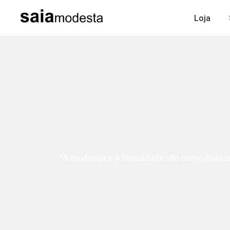
Loja
“A modéstia e a humildade são como duas ir