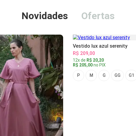
Novidades
Ofertas
Vestido lux azul serenity
R$ 209,00
12x de
R$ 20,20
R$ 205,00
no PIX
P
M
G
GG
G1