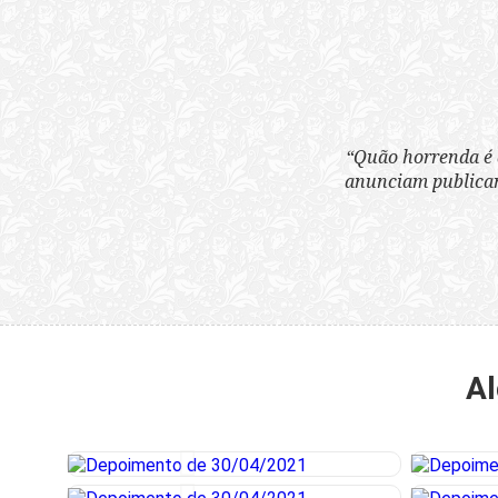
“Quão horrenda é 
anunciam publicame
Al