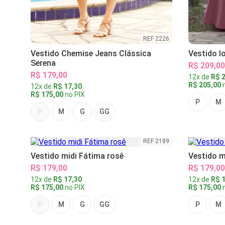
REF 2226
Vestido Chemise Jeans Clássica
Vestido l
Serena
R$ 209,00
R$ 179,00
12x de
R$ 2
R$ 205,00
n
12x de
R$ 17,30
R$ 175,00
no PIX
P
M
P
M
G
GG
REF 2189
Vestido midi Fátima rosê
Vestido m
R$ 179,00
R$ 179,00
12x de
R$ 17,30
12x de
R$ 1
R$ 175,00
no PIX
R$ 175,00
n
P
M
G
GG
P
M