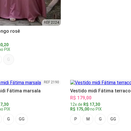
REF 2224
ongo rosê
0,20
o PIX
G
REF 2190
idi Fátima marsala
Vestido midi Fátima terraco
R$ 179,00
7,30
12x de
R$ 17,30
o PIX
R$ 175,00
no PIX
G
GG
P
M
G
GG