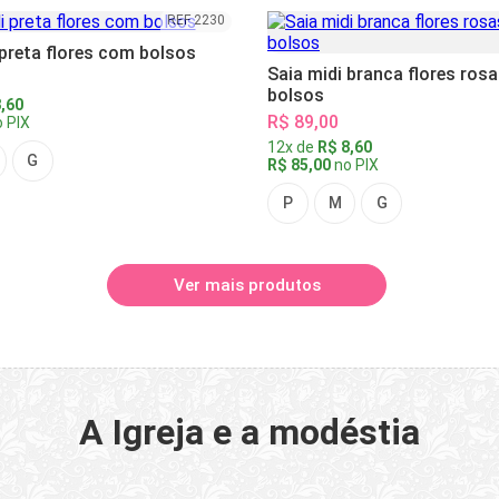
REF 2230
 preta flores com bolsos
Saia midi branca flores ros
bolsos
,60
R$ 89,00
 PIX
12x de
R$ 8,60
G
R$ 85,00
no PIX
P
M
G
Ver mais produtos
A Igreja e a modéstia