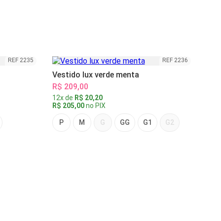
REF 2235
REF 2236
Vestido lux verde menta
R$ 209,00
12x de
R$ 20,20
R$ 205,00
no PIX
P
M
G
GG
G1
G2