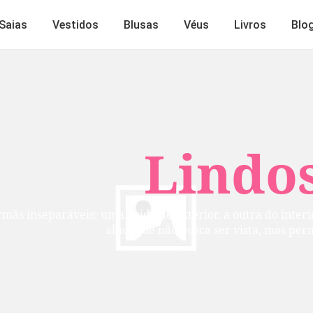
Saias
Vestidos
Blusas
Véus
Livros
Blo
Lindos
mãs inseparáveis: uma cuida do exterior, a outra do inte
alma que não busca ser vista, mas per