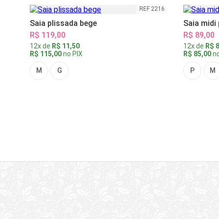
REF 2216
Saia plissada bege
Saia midi
R$ 119,00
R$ 89,00
12x de
R$ 11,50
12x de
R$ 8
R$ 115,00
no PIX
R$ 85,00
no
M
G
P
M