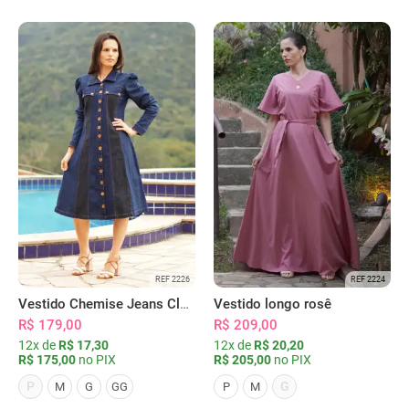
REF 2226
REF 2224
Vestido Chemise Jeans Clássica Serena
Vestido longo rosê
R$ 179,00
R$ 209,00
12x de
R$ 17,30
12x de
R$ 20,20
R$ 175,00
no PIX
R$ 205,00
no PIX
P
G
M
G
GG
P
M